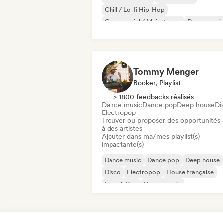
Chill / Lo-fi Hip-Hop
Commercial / Mainstream
Dance musi
Disco
Dream pop
House music
Tommy Menger
Booker, Playlist
> 1800 feedbacks réalisés
Dance music
Dance pop
Deep house
Di
Electropop
Trouver ou proposer des opportunités l
à des artistes
Ajouter dans ma/mes playlist(s)
impactante(s)
Dance music
Dance pop
Deep house
Disco
Electropop
House française
French Pop
House music