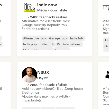
o
indie now
Média / Journaliste
> 2400 feedbacks réalisés
l
Alternative rock
Electronic rock
Alte
Garage rock
Hip-hop
Indie folk
Gar
Écrire des articles
Sign
mus
k
Alternative rock
Garage rock
Indie folk
Alt
k
Indie pop
Indie rock
Rap international
Ga
Metal / Heavy metal
Pop rock
Re
N3UX
Playlist
> 2800 feedbacks réalisés
fi
Acid house
Ambient
Chill out
Deep house
Afr
Electronica
Bos
Ajouter dans ma/mes playlist(s)
Com
impactante(s)
Sign
mus