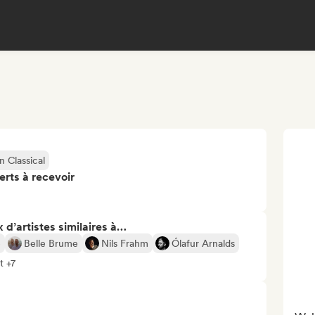
 Classical
erts à recevoir
 d’artistes similaires à…
e
Belle Brume
Nils Frahm
Ólafur Arnalds
t +7