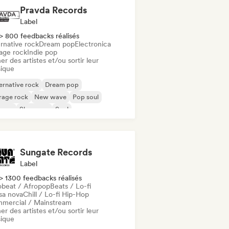
Pravda Records
Label
> 800 feedbacks réalisés
rnative rock
Dream pop
Electronica
age rock
Indie pop
er des artistes et/ou sortir leur
ique
ernative rock
Dream pop
rage rock
New wave
Pop soul
ggae
Shoegaze
Soul
Sungate Records
Label
> 1300 feedbacks réalisés
obeat / Afropop
Beats / Lo-fi
sa nova
Chill / Lo-fi Hip-Hop
mercial / Mainstream
er des artistes et/ou sortir leur
ique