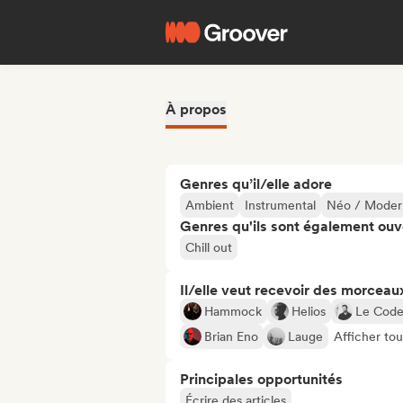
À propos
Genres qu’il/elle adore
Ambient
Instrumental
Néo / Modern
Genres qu'ils sont également ouv
Chill out
Il/elle veut recevoir des morceaux
Hammock
Helios
Le Cod
Brian Eno
Lauge
Afficher tou
Principales opportunités
Écrire des articles