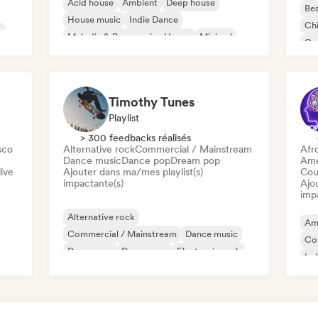
Acid house
Ambient
Deep house
Bea
House music
Indie Dance
Chi
c
Melodic & Progressive House
Minimal
Co
Organic House / Downtempo
Da
Timothy Tunes
Playlist
> 300 feedbacks réalisés
sco
Alternative rock
Commercial / Mainstream
Afr
Dance music
Dance pop
Dream pop
Ame
ive
Ajouter dans ma/mes playlist(s)
Cou
impactante(s)
Ajo
imp
Alternative rock
Am
Commercial / Mainstream
Dance music
Co
Dance pop
Dream pop
Electronic rock
Ind
Future house
Garage rock