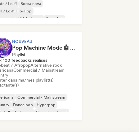
ts / Lo-fi
Bossa nova
ll / Lo-fi Hip-Hop
mmercial / Mainstream
Dancehall
nce pop
Hip-hop
Pop soul
NOUVEAU
Pop Machine Mode 🤖 AI Music, Indie Pop & Dream Pop
Playlist
< 100 feedbacks réalisés
obeat / Afropop
Alternative rock
ricana
Commercial / Mainstream
ntry
uter dans ma/mes playlist(s)
actante(s)
ericana
Commercial / Mainstream
untry
Dance pop
Hyperpop
ie folk
Indie pop
Pop international