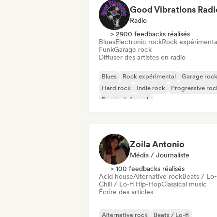
Good Vibrations Radi
Radio
> 2900 feedbacks réalisés
Blues
Electronic rock
Rock expérimenta
Funk
Garage rock
Diffuser des artistes en radio
Blues
Rock expérimental
Garage roc
Hard rock
Indie rock
Progressive roc
Psychedelic rock
Rock & Roll / Classic Rock
Zoila Antonio
Média / Journaliste
> 100 feedbacks réalisés
Acid house
Alternative rock
Beats / Lo-
Chill / Lo-fi Hip-Hop
Classical music
Écrire des articles
Alternative rock
Beats / Lo-fi