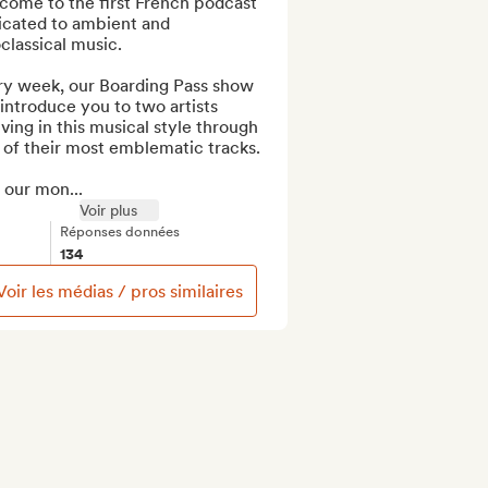
come to the first French podcast 
icated to ambient and 
lassical music. 

ry week, our Boarding Pass show 
 introduce you to two artists 
ving in this musical style through 
of their most emblematic tracks.

 our mon...
Voir plus
Réponses données
134
Voir les médias / pros similaires