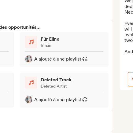
Wel
ded
Neoc
Eve
 des opportunités…
will
evol
Für Eline
two 
Irmán
And
A ajouté à une playlist
Deleted Track
Deleted Artist
A ajouté à une playlist