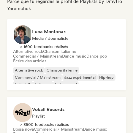
Parce que tu regardes le profil de Playlists by Dmytro
Yaremchuk
Luca Montanari
Média / Journaliste
> 1600 feedbacks réalisés
Alternative rock
Chanson italienne
Commercial / Mainstream
Dance music
Dance pop
Écrire des articles
Alternative rock
Chanson italienne
Commercial / Mainstream
Jazz expérimental
Hip-hop
Indie folk
Indie pop
Instrumental
Vokall Records
Playlist
> 3500 feedbacks réalisés
Bossa nova
Commercial / Mainstream
Dance music