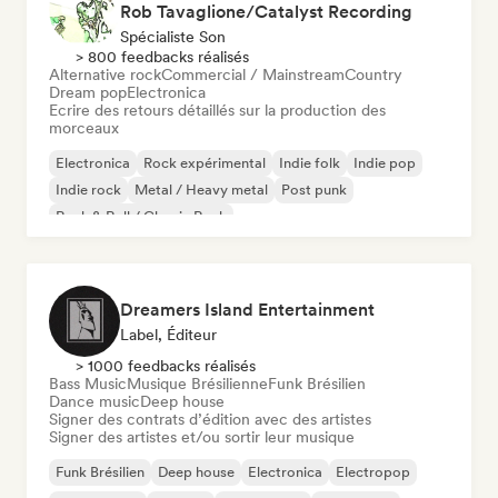
Rob Tavaglione/Catalyst Recording
Spécialiste Son
> 800 feedbacks réalisés
Alternative rock
Commercial / Mainstream
Country
Dream pop
Electronica
Ecrire des retours détaillés sur la production des
morceaux
Electronica
Rock expérimental
Indie folk
Indie pop
Indie rock
Metal / Heavy metal
Post punk
Rock & Roll / Classic Rock
Dreamers Island Entertainment
Label, Éditeur
> 1000 feedbacks réalisés
Bass Music
Musique Brésilienne
Funk Brésilien
Dance music
Deep house
Signer des contrats d’édition avec des artistes
Signer des artistes et/ou sortir leur musique
Funk Brésilien
Deep house
Electronica
Electropop