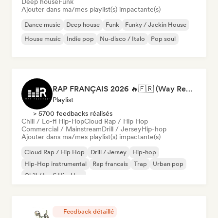
Deep house
Funk
Ajouter dans ma/mes playlist(s) impactante(s)
Dance music
Deep house
Funk
Funky / Jackin House
House music
Indie pop
Nu-disco / Italo
Pop soul
RAP FRANÇAIS 2026 🔥🇫🇷 (Way Records)
Playlist
> 5700 feedbacks réalisés
Chill / Lo-fi Hip-Hop
Cloud Rap / Hip Hop
Commercial / Mainstream
Drill / Jersey
Hip-hop
Ajouter dans ma/mes playlist(s) impactante(s)
Cloud Rap / Hip Hop
Drill / Jersey
Hip-hop
Hip-Hop instrumental
Rap francais
Trap
Urban pop
Chill / Lo-fi Hip-Hop
Feedback détaillé