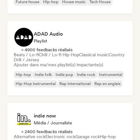
Future house
Hip-hop
House music
Tech House
ADAD Audio
Playlist
> 4900 feedbacks réalisés
Beats / Lo-fi
Chill / Lo-fi Hip-Hop
Classical music
Country
Drill / Jersey
Ajouter dans ma/mes playlist(s) impactante(s)
Hip-hop
Indie folk
Indie pop
Indie rock
Instrumental
Hip-Hop instrumental
Rap international
Rap en anglais
indie now
Média / Journaliste
> 2400 feedbacks réalisés
Alternative rock
Electronic rock
Garage rock
Hip-hop