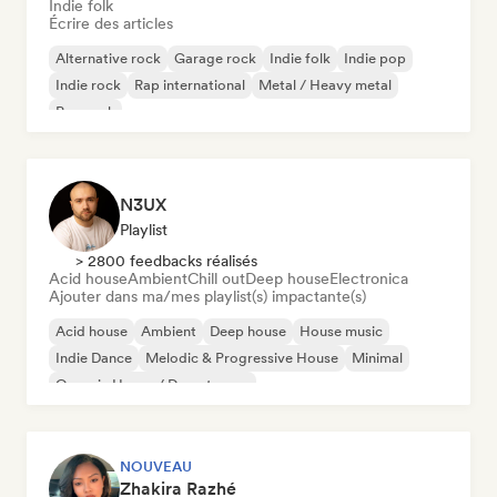
Indie folk
Écrire des articles
Alternative rock
Garage rock
Indie folk
Indie pop
Indie rock
Rap international
Metal / Heavy metal
Pop rock
N3UX
Playlist
> 2800 feedbacks réalisés
Acid house
Ambient
Chill out
Deep house
Electronica
Ajouter dans ma/mes playlist(s) impactante(s)
Acid house
Ambient
Deep house
House music
Indie Dance
Melodic & Progressive House
Minimal
Organic House / Downtempo
NOUVEAU
Zhakira Razhé