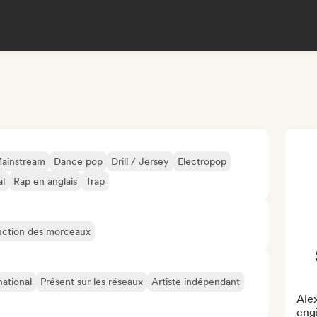
ainstream
Dance pop
Drill / Jersey
Electropop
al
Rap en anglais
Trap
oduction des morceaux
national
Présent sur les réseaux
Artiste indépendant
Alex
eng