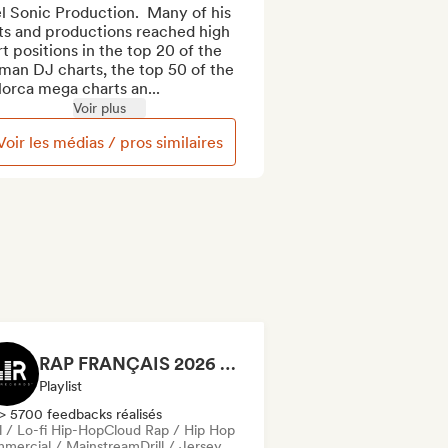
l Sonic Production.  Many of his 
ts and productions reached high 
t positions in the top 20 of the 
an DJ charts, the top 50 of the 
orca mega charts an...
Voir plus
Voir les médias / pros similaires
RAP FRANÇAIS 2026 🔥🇫🇷 (Way Records)
Playlist
> 5700 feedbacks réalisés
l / Lo-fi Hip-Hop
Cloud Rap / Hip Hop
mercial / Mainstream
Drill / Jersey