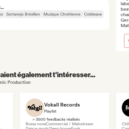
labe
..
bea
es
Sertanejo Brésilien
Musique Chrétienne
Coldwave
char
Germ
Mall
aient également t'intéresser...
onic Production
Vokall Records
Playlist
> 3500 feedbacks réalisés
Bossa nova
Commercial / Mainstream
Chil
c
Dance music
Deep house
Funk
Com