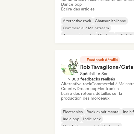
Dance pop
Écrire des articles
Alternative rock
Chanson italienne
Commercial / Mainstream
Jazz expérimental
Hip-hop
Indie folk
Indie pop
Instrumental
Feedback détaillé
Spécialiste Son
> 800 feedbacks réalisés
Alternative rock
Commercial / Mainst
Country
Dream pop
Electronica
Ecrire des retours détaillés sur la
production des morceaux
Electronica
Rock expérimental
Indie 
Indie pop
Indie rock
Metal / Heavy metal
Post punk
Rock & Roll / Classic Rock