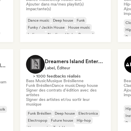
Ajouter dans ma/mes playlist(s)
Hip
impactante(s)
Ajo
imp
Dance music
Deep house
Funk
Cl
Funky / Jackin House
House music
Hi
Indie pop
Nu-disco / Italo
Pop soul
Rap
Chi
Dreamers Island Entertainment
Rob Tavaglione/Catalyst Recording
Label, Éditeur
> 1000 feedbacks réalisés
Bass Music
Musique Brésilienne
Beat
ream
Funk Brésilien
Dance music
Deep house
Clas
Signer des contrats d’édition avec des
Ajo
artistes
imp
Signer des artistes et/ou sortir leur
musique
Hi
folk
Funk Brésilien
Deep house
Electronica
Ins
Electropop
Future house
Hip-hop
Rap
House music
Tech House