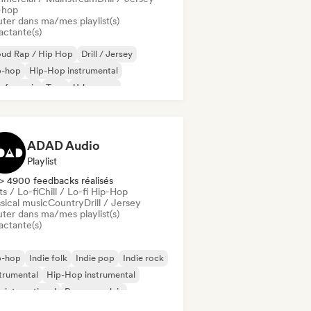
-hop
uter dans ma/mes playlist(s)
actante(s)
oud Rap / Hip Hop
Drill / Jersey
p-hop
Hip-Hop instrumental
 francais
Trap
Urban pop
ll / Lo-fi Hip-Hop
ADAD Audio
Playlist
> 4900 feedbacks réalisés
s / Lo-fi
Chill / Lo-fi Hip-Hop
sical music
Country
Drill / Jersey
uter dans ma/mes playlist(s)
actante(s)
p-hop
Indie folk
Indie pop
Indie rock
trumental
Hip-Hop instrumental
 international
Rap en anglais