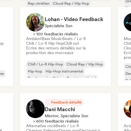
Dri
Rap chrétien
Cloud Rap / Hip Hop
Rap
Deutschrap/German Hip-Hop
Grime
Rap
Hip-hop
Hip-Hop instrumental
Lohan - Video Feedback
Rap international
Spécialiste Son
Nederhop/Dutch Hip-Hop
> 100 feedbacks réalisés
Ambient
Bass Music
Beats / Lo-fi
Mus
op
Chill / Lo-fi Hip-Hop
Chill out
Chi
Ecrire des retours détaillés sur la
Clo
production des morceaux
Ecri
pro
Chill / Lo-fi Hip-Hop
Cloud Rap / Hip Hop
Cl
Hip-hop
Hip-Hop instrumental
nne
De
Rap francais
Grime
Rap international
Dri
Rap en anglais
Hip
Ne
Feedback détaillé
Dani Macchi
Mentor, Spécialiste Son
> 600 feedbacks réalisés
Alternative rock
Beats / Lo-fi
Aci
ck
Chanson italienne
Dream pop
Electronica
Afr