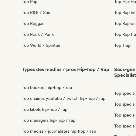
Top Pop
Top Hip-Ho
Top R&B / Soul
Top Rap int
Top Reggae
Top Rap en 
Top Rock / Punk
Top Rap fra
Top World / Spirituel
Top Trap
Types des médias / pros Hip-hop / Rap
Sous-genr
Spécialis
Top bookers hip-hop / rap
Top spéciali
Top chaînes youtube / twitch hip-hop / rap
Top spécial
Top labels hip-hop / rap
Top spéciali
Top managers hip-hop / rap
Top spécial
Top médias / journalistes hip-hop / rap