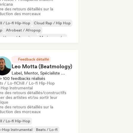
ricana
re des retours détaillés sur la
duction des morceaux
ll / Lo-fi Hip-Hop
Cloud Rap / Hip Hop
ap
Afrobeat / Afropop
ro House / Amapiano
Musique arabe
ss Music
Funk Brésilien
Feedback détaillé
Leo Motta (Beatmology)
Label, Mentor, Spécialiste Son
> 100 feedbacks réalisés
s / Lo-fi
Chill / Lo-fi Hip-Hop
-Hop instrumental
re des retours détaillés/constructifs
er des artistes et/ou sortir leur
ique
re des retours détaillés sur la
duction des morceaux
ll / Lo-fi Hip-Hop
-Hop instrumental
Beats / Lo-fi