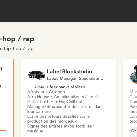
p-hop / rap
on hip-hop / rap
t
Label Blockstudio
Label, Manager, Spécialiste Son
r
> 3400 feedbacks réalisés
Afrobeat / Afropop
Mus
Afro House / Amapiano
Beats / Lo-fi
Clo
Chill / Lo-fi Hip-Hop
Chill out
Com
Manager/Représenter des artistes dans
Publ
leur carrière
mes
Ecrire des retours détaillés sur la
Ecri
production des morceaux
pro
Signer des artistes et/ou sortir leur
musique
Chi