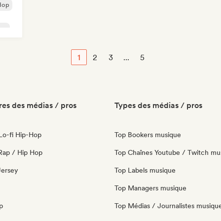
Hop
rap
1
2
3
...
5
es des médias / pros
Types des médias / pros
 Lo-fi Hip-Hop
Top Bookers musique
Rap / Hip Hop
Top Chaînes Youtube / Twitch mu
 Jersey
Top Labels musique
Top Managers musique
p
Top Médias / Journalistes musiqu