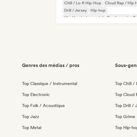
Chill / Lo-fi Hip-Hop
Cloud Rap / Hip 
Drill / Jersey
Hip-hop
Hip-Hop instrumental
Rap francais
T
Grime
Genres des médias / pros
Sous-genr
Top Classique / Instrumental
Top Chill /
Top Electronic
Top Cloud 
Top Folk / Acoustique
Top Drill /
Top Jazz
Top Grime
Top Metal
Top Hip-ho