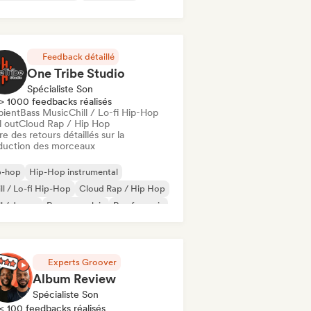
Feedback détaillé
One Tribe Studio
Spécialiste Son
> 1000 feedbacks réalisés
ient
Bass Music
Chill / Lo-fi Hip-Hop
l out
Cloud Rap / Hip Hop
re des retours détaillés sur la
duction des morceaux
p-hop
Hip-Hop instrumental
ll / Lo-fi Hip-Hop
Cloud Rap / Hip Hop
ll / Jersey
Rap en anglais
Rap francais
bient
Experts Groover
Album Review
Spécialiste Son
< 100 feedbacks réalisés