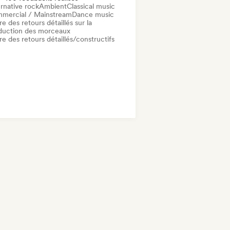
rnative rock
Ambient
Classical music
mercial / Mainstream
Dance music
re des retours détaillés sur la
duction des morceaux
re des retours détaillés/constructifs