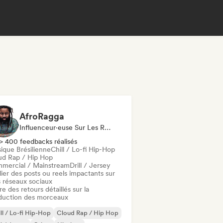
AfroRagga
Influenceur·euse Sur Les Réseaux Sociaux, Spécialiste Son
> 400 feedbacks réalisés
ique Brésilienne
Chill / Lo-fi Hip-Hop
ud Rap / Hip Hop
mercial / Mainstream
Drill / Jersey
ier des posts ou reels impactants sur
 réseaux sociaux
re des retours détaillés sur la
duction des morceaux
ll / Lo-fi Hip-Hop
Cloud Rap / Hip Hop