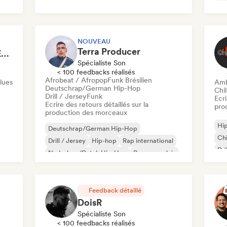
Ambient
NOUVEAU
Terra Producer
ORIGINE SOUNDS RECORDS
Spécialiste Son
< 100 feedbacks réalisés
Afrobeat / Afropop
Funk Brésilien
lues
Amb
Deutschrap/German Hip-Hop
Chil
Drill / Jersey
Funk
Ecri
Ecrire des retours détaillés sur la
pro
production des morceaux
Hi
Deutschrap/German Hip-Hop
Chi
Drill / Jersey
Hip-hop
Rap international
Dri
Nederhop/Dutch Hip-Hop
Rap en anglais
Am
Rap francais
Rap/Trap Italiano
Feedback détaillé
DoisR
Spécialiste Son
< 100 feedbacks réalisés