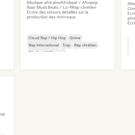
Musique africaine
Afrobeat / Afropop
Alte
Bass Music
Beats / Lo-fi
Rap chrétien
Com
Ecrire des retours détaillés sur la
Ecri
production des morceaux
pro
Ecri
Cloud Rap / Hip Hop
Grime
Rap international
Trap
Rap chrétien
Afrobeat / Afropop
Commercial / Mainstream
Hardcore
Hop