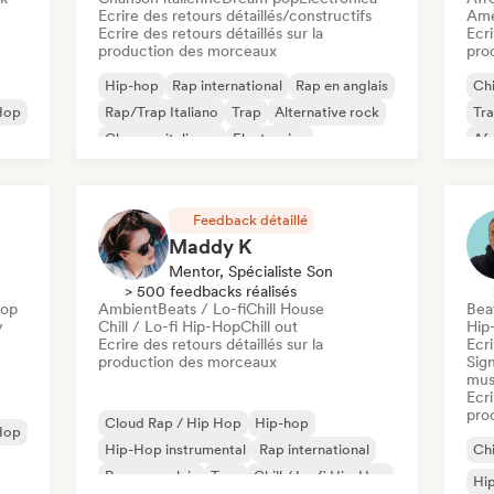
Ecrire des retours détaillés/constructifs
Ame
Ecrire des retours détaillés sur la
Ecri
production des morceaux
pro
Hip-hop
Rap international
Rap en anglais
Chi
Hop
Rap/Trap Italiano
Trap
Alternative rock
Tr
Chanson italienne
Electronica
Af
Ba
Feedback détaillé
Maddy K
Mentor, Spécialiste Son
> 500 feedbacks réalisés
Hop
Ambient
Beats / Lo-fi
Chill House
Beat
y
Chill / Lo-fi Hip-Hop
Chill out
Hip
Ecrire des retours détaillés sur la
Ecri
production des morceaux
Sign
mus
Ecri
pro
Cloud Rap / Hip Hop
Hip-hop
Hop
Hip-Hop instrumental
Rap international
Chi
Rap en anglais
Trap
Chill / Lo-fi Hip-Hop
Hip