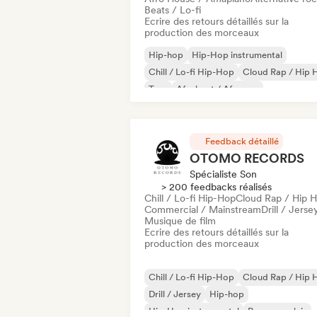
Beats / Lo-fi
Ecrire des retours détaillés sur la
production des morceaux
Hip-hop
Hip-Hop instrumental
Chill / Lo-fi Hip-Hop
Cloud Rap / Hip 
Trap
Afrobeat / Afropop
Afro House / Amapiano
Beats / Lo-fi
Feedback détaillé
OTOMO RECORDS
Spécialiste Son
> 200 feedbacks réalisés
Chill / Lo-fi Hip-Hop
Cloud Rap / Hip 
Commercial / Mainstream
Drill / Jerse
Musique de film
Ecrire des retours détaillés sur la
production des morceaux
Chill / Lo-fi Hip-Hop
Cloud Rap / Hip 
Drill / Jersey
Hip-hop
Hip-Hop instrumental
Rap en anglais