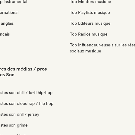
p instrumental
Top Mentors musique
ernational
Top Playlists musique
anglais
Top Éditeurs musique
ncais
Top Radios musique
Top Influenceur·euse·s sur les rés
sociaux musique
es des médias / pros
tes Son
stes son chill / lo-fi hip-hop
istes son cloud rap / hip hop
stes son drill / jersey
istes son grime