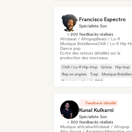
Francisco Espectro
Spécialiste Son
> 200 feedbacks réalisés
Afrobeat / Afropop
Beats / Lo-fi
Musique Brésilienne
Chill / Lo-fi Hip-H
Dance pop
Ecrire des retours détaillés sur la
production des morceaux
Chill / Lo-fi Hip-Hop
Grime
Hip-hop
Rap en anglais
Trap
Musique Brésilie
Pop international
R&B
Feedback détaillé
Kunal Kulkarni
Spécialiste Son
> 300 feedbacks réalisés
Musique africaine
Afrobeat / Afropop
Afro House / Amapiano
Alternative ro