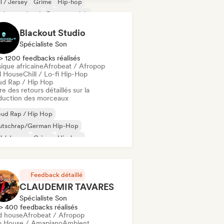
ll / Jersey
Grime
Hip-hop
 international
Rap en anglais
 francais
Blackout Studio
Spécialiste Son
> 1200 feedbacks réalisés
ique africaine
Afrobeat / Afropop
ll House
Chill / Lo-fi Hip-Hop
ud Rap / Hip Hop
re des retours détaillés sur la
duction des morceaux
oud Rap / Hip Hop
utschrap/German Hip-Hop
ll / Jersey
Grime
Hip-hop
-Hop instrumental
Rap international
derhop/Dutch Hip-Hop
Feedback détaillé
CLAUDEMIR TAVARES
Spécialiste Son
> 400 feedbacks réalisés
d house
Afrobeat / Afropop
o House / Amapiano
Ambient