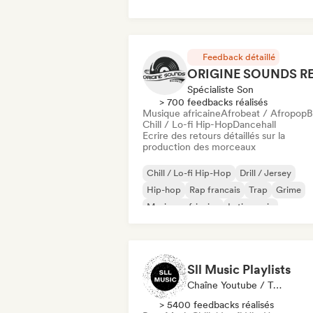
Rap francais
Funk
Feedback détaillé
Spécialiste Son
> 700 feedbacks réalisés
Musique africaine
Afrobeat / Afropop
B
Chill / Lo-fi Hip-Hop
Dancehall
Ecrire des retours détaillés sur la
production des morceaux
Chill / Lo-fi Hip-Hop
Drill / Jersey
Hip-hop
Rap francais
Trap
Grime
Musique africaine
Latin music
Sll Music Playlists
Chaîne Youtube / Twitch, Média / Journaliste, Playlist, Spécialiste Son
> 5400 feedbacks réalisés