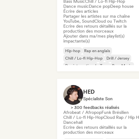
Bass Music
Chill / Lo-fi Hip-Hop
Dance music
Dance pop
Deep house
Écrire des articles
Partager les artistes sur ma chaîne
YouTube, SoundCloud ou Twitch
Ecrire des retours détaillés sur la
production des morceaux
Ajouter dans ma/mes playlist(s)
impactante(s)
Hip-hop
Rap en anglais
Chill / Lo-fi Hip-Hop
Drill / Jersey
Rap international
Trap
Bass Music
Dance music
HED
Spécialiste Son
> 300 feedbacks réalisés
Afrobeat / Afropop
Funk Brésilien
Chill / Lo-fi Hip-Hop
Cloud Rap / Hip 
Dancehall
Ecrire des retours détaillés sur la
production des morceaux