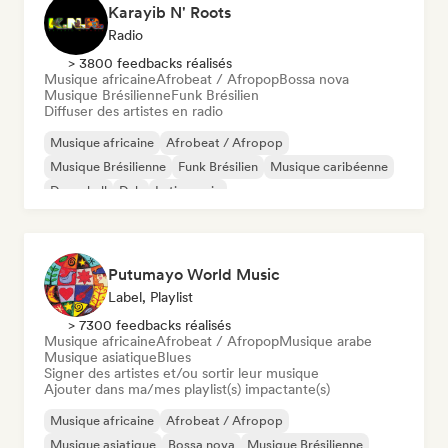
Karayib N' Roots
Radio
> 3800 feedbacks réalisés
Musique africaine
Afrobeat / Afropop
Bossa nova
Musique Brésilienne
Funk Brésilien
Diffuser des artistes en radio
Musique africaine
Afrobeat / Afropop
Musique Brésilienne
Funk Brésilien
Musique caribéenne
Dancehall
Dub
Latin music
Putumayo World Music
Label, Playlist
> 7300 feedbacks réalisés
Musique africaine
Afrobeat / Afropop
Musique arabe
Musique asiatique
Blues
Signer des artistes et/ou sortir leur musique
Ajouter dans ma/mes playlist(s) impactante(s)
Musique africaine
Afrobeat / Afropop
Musique asiatique
Bossa nova
Musique Brésilienne