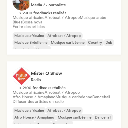
Média / Journaliste
> 2300 feedbacks réalisés
Musique africaine
Afrobeat / Afropop
Musique arabe
Blues
Bossa nova
Écrire des articles
Musique africaine
Afrobeat / Afropop
Musique Brésilienne
Musique caribéenne
Country
Dub
Jazz fusion
Reggae
Mister O Show
Radio
> 2100 feedbacks réalisés
Musique africaine
Afrobeat / Afropop
Afro House / Amapiano
Musique caribéenne
Dancehall
Diffuser des artistes en radio
Musique africaine
Afrobeat / Afropop
Afro House / Amapiano
Musique caribéenne
Dancehall
Latin music
Reggae
Reggaeton