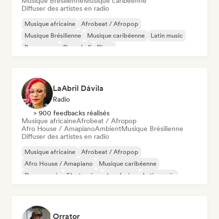
Musique Brésilienne
Musique caribéenne
Diffuser des artistes en radio
Musique africaine
Afrobeat / Afropop
Musique Brésilienne
Musique caribéenne
Latin music
Bossa nova
Dancehall
Disco
LaAbril Dávila
Radio
> 900 feedbacks réalisés
Musique africaine
Afrobeat / Afropop
Afro House / Amapiano
Ambient
Musique Brésilienne
Diffuser des artistes en radio
Musique africaine
Afrobeat / Afropop
Afro House / Amapiano
Musique caribéenne
Dance music
Electronica
Jazz fusion
Latin music
Orrator