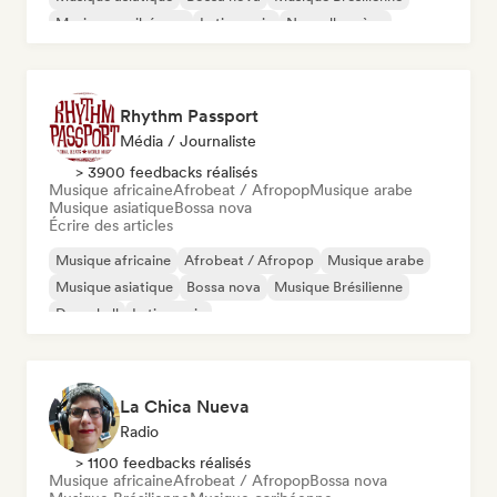
Musique caribéenne
Latin music
Nouvelle scène
Rhythm Passport
Média / Journaliste
> 3900 feedbacks réalisés
Musique africaine
Afrobeat / Afropop
Musique arabe
Musique asiatique
Bossa nova
Écrire des articles
Musique africaine
Afrobeat / Afropop
Musique arabe
Musique asiatique
Bossa nova
Musique Brésilienne
Dancehall
Latin music
La Chica Nueva
Radio
> 1100 feedbacks réalisés
Musique africaine
Afrobeat / Afropop
Bossa nova