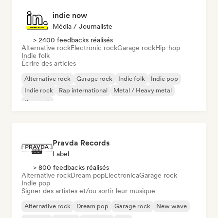
indie now
Média / Journaliste
> 2400 feedbacks réalisés
Alternative rock
Electronic rock
Garage rock
Hip-hop
Indie folk
Écrire des articles
Alternative rock
Garage rock
Indie folk
Indie pop
Indie rock
Rap international
Metal / Heavy metal
Pop rock
Pravda Records
Label
> 800 feedbacks réalisés
Alternative rock
Dream pop
Electronica
Garage rock
Indie pop
Signer des artistes et/ou sortir leur musique
Alternative rock
Dream pop
Garage rock
New wave