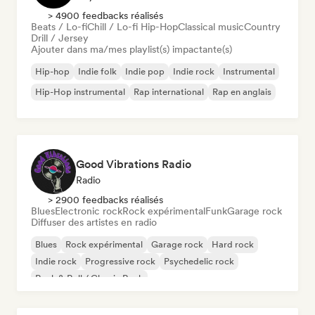
> 4900 feedbacks réalisés
Beats / Lo-fi
Chill / Lo-fi Hip-Hop
Classical music
Country
Drill / Jersey
Ajouter dans ma/mes playlist(s) impactante(s)
Hip-hop
Indie folk
Indie pop
Indie rock
Instrumental
Hip-Hop instrumental
Rap international
Rap en anglais
Good Vibrations Radio
Radio
> 2900 feedbacks réalisés
Blues
Electronic rock
Rock expérimental
Funk
Garage rock
Diffuser des artistes en radio
Blues
Rock expérimental
Garage rock
Hard rock
Indie rock
Progressive rock
Psychedelic rock
Rock & Roll / Classic Rock