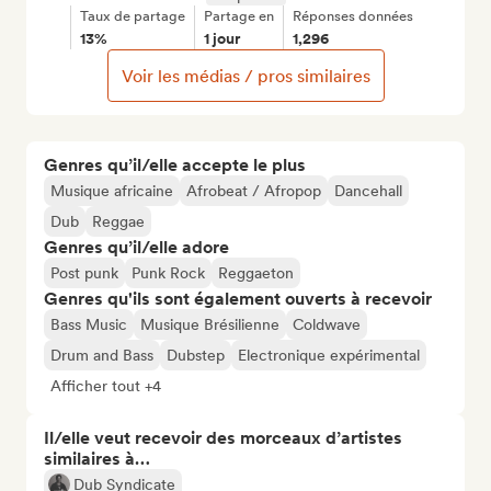
Taux de partage
Partage en
Réponses données
13%
1 jour
1,296
Voir les médias / pros similaires
Genres qu’il/elle accepte le plus
Musique africaine
Afrobeat / Afropop
Dancehall
Dub
Reggae
Genres qu’il/elle adore
Post punk
Punk Rock
Reggaeton
Genres qu'ils sont également ouverts à recevoir
Bass Music
Musique Brésilienne
Coldwave
Drum and Bass
Dubstep
Electronique expérimental
Afficher tout +4
Il/elle veut recevoir des morceaux d’artistes
similaires à…
Dub Syndicate