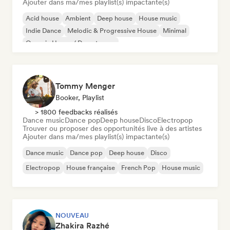
Ajouter dans ma/mes playlist(s) impactante(s)
Acid house
Ambient
Deep house
House music
Indie Dance
Melodic & Progressive House
Minimal
Organic House / Downtempo
Tommy Menger
Booker, Playlist
> 1800 feedbacks réalisés
Dance music
Dance pop
Deep house
Disco
Electropop
Trouver ou proposer des opportunités live à des artistes
Ajouter dans ma/mes playlist(s) impactante(s)
Dance music
Dance pop
Deep house
Disco
Electropop
House française
French Pop
House music
NOUVEAU
Zhakira Razhé