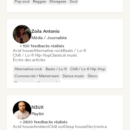
Pop soul
Reggae
Shoegaze
Soul
Zoila Antonio
Média / Journaliste
> 100 feedbacks réalisés
Acid house
Alternative rock
Beats / Lo-fi
Chill / Lo-fi Hip-Hop
Classical music
Écrire des articles
Alternative rock
Beats / Lo-fi
Chill / Lo-fi Hip-Hop
Commercial / Mainstream
Dance music
Disco
Dream pop
House music
N3UX
Playlist
> 2800 feedbacks réalisés
Acid house
Ambient
Chill out
Deep house
Electronica