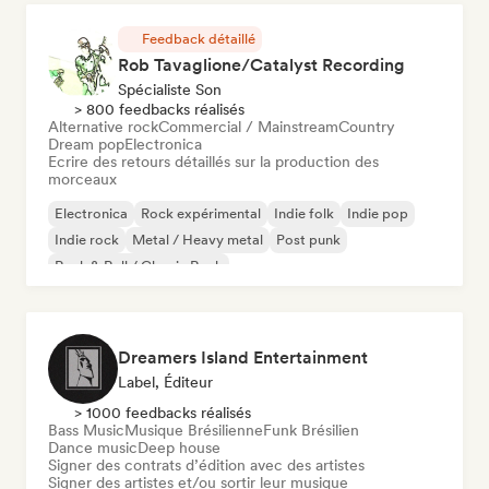
Feedback détaillé
Rob Tavaglione/Catalyst Recording
Spécialiste Son
> 800 feedbacks réalisés
Alternative rock
Commercial / Mainstream
Country
Dream pop
Electronica
Ecrire des retours détaillés sur la production des
morceaux
Electronica
Rock expérimental
Indie folk
Indie pop
Indie rock
Metal / Heavy metal
Post punk
Rock & Roll / Classic Rock
Dreamers Island Entertainment
Label, Éditeur
> 1000 feedbacks réalisés
Bass Music
Musique Brésilienne
Funk Brésilien
Dance music
Deep house
Signer des contrats d’édition avec des artistes
Signer des artistes et/ou sortir leur musique