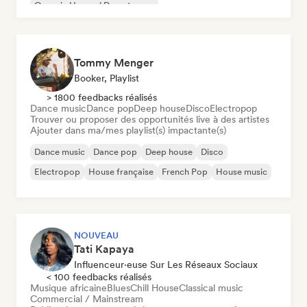
Organic House / Downtempo
Tommy Menger
Booker, Playlist
> 1800 feedbacks réalisés
Dance music
Dance pop
Deep house
Disco
Electropop
Trouver ou proposer des opportunités live à des artistes
Ajouter dans ma/mes playlist(s) impactante(s)
Dance music
Dance pop
Deep house
Disco
Electropop
House française
French Pop
House music
NOUVEAU
Tati Kapaya
Influenceur·euse Sur Les Réseaux Sociaux
< 100 feedbacks réalisés
Musique africaine
Blues
Chill House
Classical music
Commercial / Mainstream