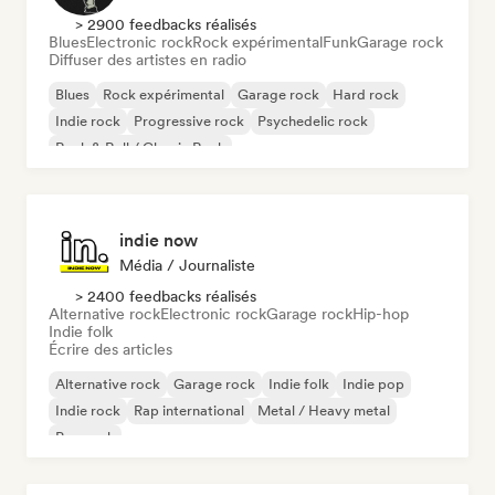
> 2900 feedbacks réalisés
Blues
Electronic rock
Rock expérimental
Funk
Garage rock
Diffuser des artistes en radio
Blues
Rock expérimental
Garage rock
Hard rock
Indie rock
Progressive rock
Psychedelic rock
Rock & Roll / Classic Rock
indie now
Média / Journaliste
> 2400 feedbacks réalisés
Alternative rock
Electronic rock
Garage rock
Hip-hop
Indie folk
Écrire des articles
Alternative rock
Garage rock
Indie folk
Indie pop
Indie rock
Rap international
Metal / Heavy metal
Pop rock