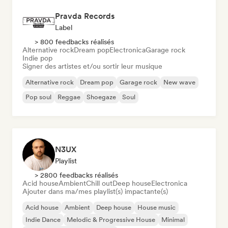
Pravda Records
Label
> 800 feedbacks réalisés
Alternative rock
Dream pop
Electronica
Garage rock
Indie pop
Signer des artistes et/ou sortir leur musique
Alternative rock
Dream pop
Garage rock
New wave
Pop soul
Reggae
Shoegaze
Soul
N3UX
Playlist
> 2800 feedbacks réalisés
Acid house
Ambient
Chill out
Deep house
Electronica
Ajouter dans ma/mes playlist(s) impactante(s)
Acid house
Ambient
Deep house
House music
Indie Dance
Melodic & Progressive House
Minimal