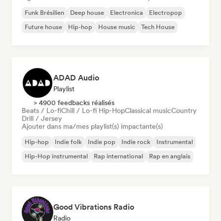
Funk Brésilien
Deep house
Electronica
Electropop
Future house
Hip-hop
House music
Tech House
ADAD Audio
Playlist
> 4900 feedbacks réalisés
Beats / Lo-fi
Chill / Lo-fi Hip-Hop
Classical music
Country
Drill / Jersey
Ajouter dans ma/mes playlist(s) impactante(s)
Hip-hop
Indie folk
Indie pop
Indie rock
Instrumental
Hip-Hop instrumental
Rap international
Rap en anglais
Good Vibrations Radio
Radio