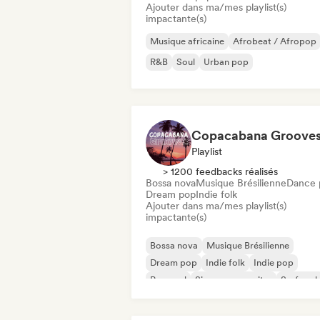
Ajouter dans ma/mes playlist(s)
impactante(s)
Musique africaine
Afrobeat / Afropop
R&B
Soul
Urban pop
Copacabana Groove
Playlist
> 1200 feedbacks réalisés
Bossa nova
Musique Brésilienne
Dance 
Dream pop
Indie folk
Ajouter dans ma/mes playlist(s)
impactante(s)
Bossa nova
Musique Brésilienne
Dream pop
Indie folk
Indie pop
Pop soul
Singer-songwriter
Surf rock