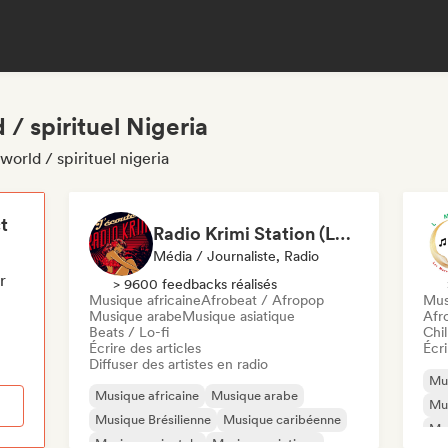
/ spirituel Nigeria
orld / spirituel nigeria
t
Radio Krimi Station (La Radio)
Média / Journaliste, Radio
r
> 9600 feedbacks réalisés
Musique africaine
Afrobeat / Afropop
Mus
Musique arabe
Musique asiatique
Afr
Beats / Lo-fi
Chil
Écrire des articles
Écri
Diffuser des artistes en radio
Mus
Musique africaine
Musique arabe
Mus
Musique Brésilienne
Musique caribéenne
Mu
Musique orientale
Musique asiatique