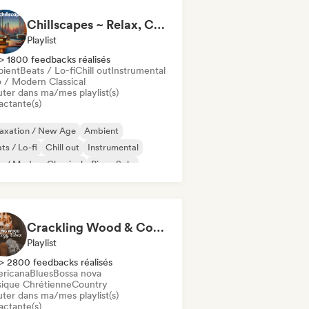
Chillscapes ~ Relax, Concentrate, Meditate, Sleep, Dream
Playlist
> 1800 feedbacks réalisés
ient
Beats / Lo-fi
Chill out
Instrumental
 / Modern Classical
uter dans ma/mes playlist(s)
actante(s)
laxation / New Age
Ambient
ts / Lo-fi
Chill out
Instrumental
 / Modern Classical
Piano Solo
Crackling Wood & Cozy Vibes 🔥 Singer-Songwriter, Dream Pop & Bedroom Pop
Playlist
> 2800 feedbacks réalisés
ricana
Blues
Bossa nova
ique Chrétienne
Country
uter dans ma/mes playlist(s)
actante(s)