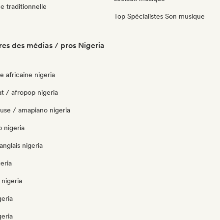
 traditionnelle
Top Spécialistes Son musique
es des médias / pros Nigeria
 africaine nigeria
t / afropop nigeria
use / amapiano nigeria
 nigeria
anglais nigeria
eria
nigeria
geria
geria