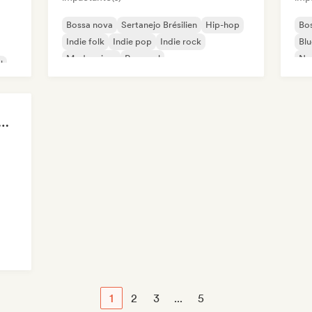
Bossa nova
Sertanejo Brésilien
Hip-hop
Bo
Indie folk
Indie pop
Indie rock
Blu
Modern jazz
Pop soul
Nou
l
s That Give You Chills
1
2
3
...
5