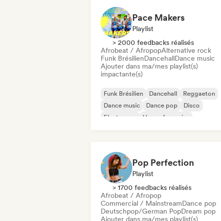
Pace Makers
Playlist
> 2000 feedbacks réalisés
Afrobeat / Afropop
Alternative rock
Funk Brésilien
Dancehall
Dance music
Ajouter dans ma/mes playlist(s)
impactante(s)
Funk Brésilien
Dancehall
Reggaeton
Dance music
Dance pop
Disco
Electropop
House française
Pop Perfection
Playlist
> 1700 feedbacks réalisés
Afrobeat / Afropop
Commercial / Mainstream
Dance pop
Deutschpop/German Pop
Dream pop
Ajouter dans ma/mes playlist(s)