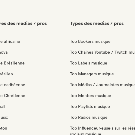
es des médias / pros
Types des médias / pros
e africaine
Top Bookers musique
nova
Top Chaînes Youtube / Twitch mu
e Brésilienne
Top Labels musique
ésilien
Top Managers musique
e caribéenne
Top Médias / Journalistes musiqu
e Chrétienne
Top Mentors musique
all
Top Playlists musique
music
Top Radios musique
eton
Top Influenceur·euse·s sur les rés
sociaux musique