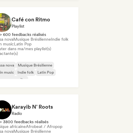
robeat / Afropop
ro House / Amapiano
ll / Lo-fi Hip-Hop
Café con Ritmo
Playlist
> 600 feedbacks réalisés
sa nova
Musique Brésilienne
Indie folk
in music
Latin Pop
uter dans ma/mes playlist(s)
actante(s)
ssa nova
Musique Brésilienne
in music
Indie folk
Latin Pop
ger-songwriter
Karayib N' Roots
Radio
> 3800 feedbacks réalisés
ique africaine
Afrobeat / Afropop
sa nova
Musique Brésilienne