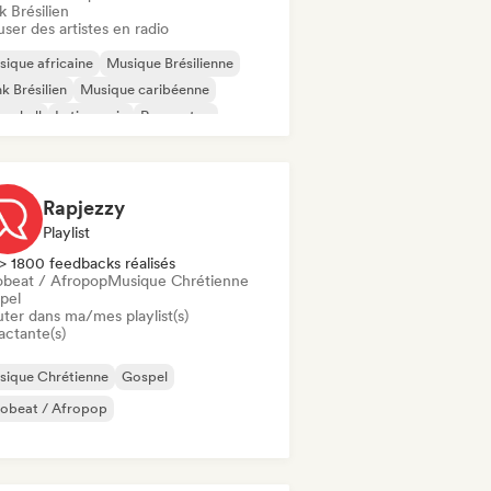
 Brésilien
user des artistes en radio
ique africaine
Musique Brésilienne
k Brésilien
Musique caribéenne
cehall
Latin music
Reggaeton
ique traditionnelle
Rapjezzy
Playlist
> 1800 feedbacks réalisés
obeat / Afropop
Musique Chrétienne
pel
uter dans ma/mes playlist(s)
actante(s)
sique Chrétienne
Gospel
robeat / Afropop