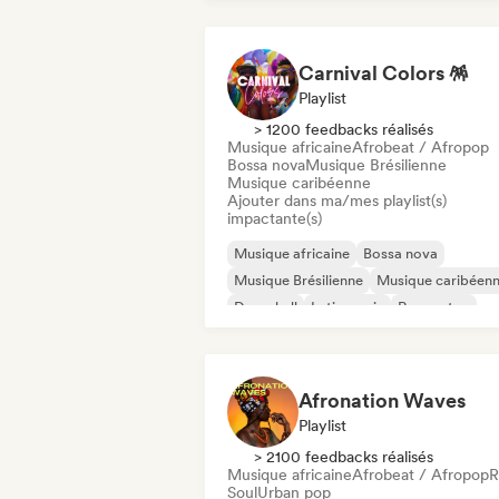
Carnival Colors 🪅
Playlist
> 1200 feedbacks réalisés
Musique africaine
Afrobeat / Afropop
Bossa nova
Musique Brésilienne
Musique caribéenne
Ajouter dans ma/mes playlist(s)
impactante(s)
Musique africaine
Bossa nova
Musique Brésilienne
Musique caribéen
Dancehall
Latin music
Reggaeton
Afrobeat / Afropop
Afronation Waves
Playlist
> 2100 feedbacks réalisés
Musique africaine
Afrobeat / Afropop
Soul
Urban pop