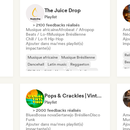
The Juice Drop
Playlist
> 2100 feedbacks réalisés
Musique africaine
Afrobeat / Afropop
Amb
Beats / Lo-fi
Musique Brésilienne
Néo
Chill / Lo-fi Hip-Hop
Ajo
Ajouter dans ma/mes playlist(s)
imp
impactante(s)
Re
Musique africaine
Musique Brésilienne
Bea
Dancehall
Latin music
Reggaeton
Néo
Chill / Lo-fi Hip-Hop
Grime
Indie pop
Pops & Crackles | Vintage Vinyl Vibes
Playlist
> 2000 feedbacks réalisés
Blues
Bossa nova
Sertanejo Brésilien
Disco
Ame
Funk
Mus
Ajouter dans ma/mes playlist(s)
Ajo
impactante(s)
imp