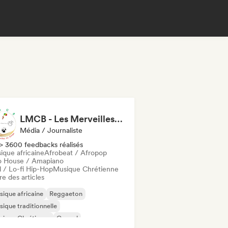
LMCB - Les Merveilles du Congo 🇨🇬
Média / Journaliste
> 3600 feedbacks réalisés
ique africaine
Afrobeat / Afropop
o House / Amapiano
l / Lo-fi Hip-Hop
Musique Chrétienne
re des articles
ique africaine
Reggaeton
ique traditionnelle
sique Chrétienne
Gospel