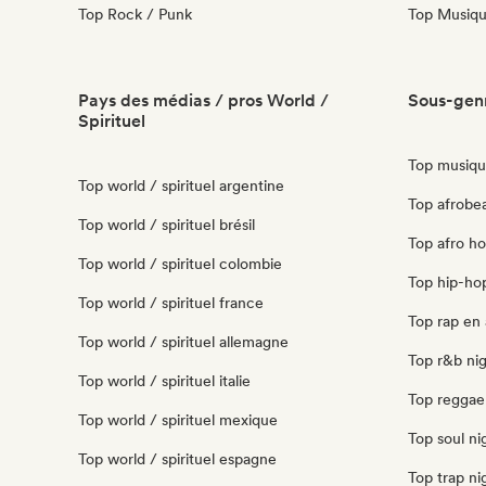
Top Rock / Punk
Top Musique
Pays des médias / pros World /
Sous-genr
Spirituel
Top musique
Top world / spirituel argentine
Top afrobea
Top world / spirituel brésil
Top afro ho
Top world / spirituel colombie
Top hip-hop
Top world / spirituel france
Top rap en 
Top world / spirituel allemagne
Top r&b nig
Top world / spirituel italie
Top reggae 
Top world / spirituel mexique
Top soul ni
Top world / spirituel espagne
Top trap ni