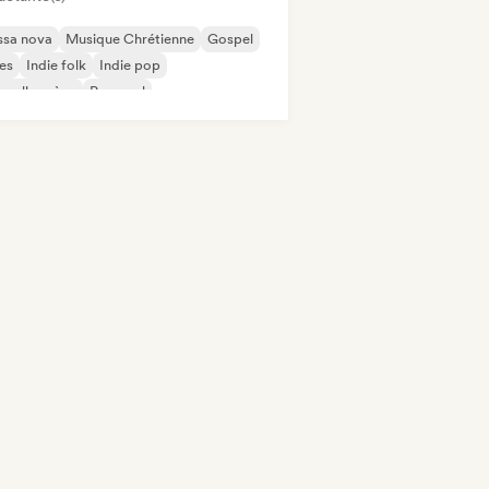
ssa nova
Musique Chrétienne
Gospel
es
Indie folk
Indie pop
velle scène
Pop soul