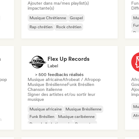
Ajouter dans ma/mes playlist(s)
Funk
impactante(s)
Diff
Musique Chrétienne
Gospel
Mus
Fun
Rap chrétien
Rock chrétien
Dan
Mus
s
Flex Up Records
Label
> 500 feedbacks réalisés
pop
Musique africaine
Afrobeat / Afropop
Afr
Musique Brésilienne
Funk Brésilien
Gos
Chanson italienne
Ajo
Signer des artistes et/ou sortir leur
imp
musique
Mu
Musique africaine
Musique Brésilienne
Af
Funk Brésilien
Musique caribéenne
Dancehall
Latin music
Reggaeton
Afrobeat / Afropop