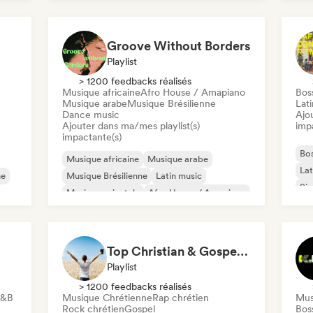
Af
Bossa nova
Indie India
Af
Chi
Groove Without Borders
Playlist
> 1200 feedbacks réalisés
Musique africaine
Afro House / Amapiano
Bos
Musique arabe
Musique Brésilienne
Lat
Dance music
Ajo
Ajouter dans ma/mes playlist(s)
imp
impactante(s)
Bo
Musique africaine
Musique arabe
Lat
ne
Musique Brésilienne
Latin music
Sin
Musique orientale
Afro House / Amapiano
Dance music
Indie Dance
Top Christian & Gospel for the Soul
Playlist
> 1200 feedbacks réalisés
R&B
Musique Chrétienne
Rap chrétien
Mus
Rock chrétien
Gospel
Bos