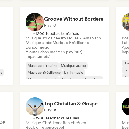
Af
Bossa nova
Indie India
Af
Chi
Groove Without Borders
Playlist
> 1200 feedbacks réalisés
Musique africaine
Afro House / Amapiano
Bos
Musique arabe
Musique Brésilienne
Lat
Dance music
Ajo
Ajouter dans ma/mes playlist(s)
imp
impactante(s)
Bo
Musique africaine
Musique arabe
Lat
ne
Musique Brésilienne
Latin music
Sin
Musique orientale
Afro House / Amapiano
Dance music
Indie Dance
Top Christian & Gospel for the Soul
Playlist
> 1200 feedbacks réalisés
R&B
Musique Chrétienne
Rap chrétien
Mus
Rock chrétien
Gospel
Bos