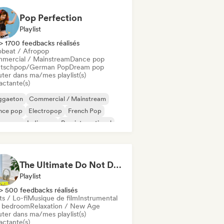
Pop Perfection
Playlist
> 1700 feedbacks réalisés
obeat / Afropop
mercial / Mainstream
Dance pop
tschpop/German Pop
Dream pop
uter dans ma/mes playlist(s)
actante(s)
ggaeton
Commercial / Mainstream
nce pop
Electropop
French Pop
perpop
Indie pop
Pop international
The Ultimate Do Not Disturb Playlist 🔕 Neo-Classical & Ambient Piano
Playlist
> 500 feedbacks réalisés
s / Lo-fi
Musique de film
Instrumental
i bedroom
Relaxation / New Age
uter dans ma/mes playlist(s)
actante(s)