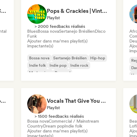
Chillscapes ~ Relax, Concentrate, Meditate, Sleep, Dream
Pops & Crackles | Vintage Vinyl Vibes
Playlist
> 2000 feedbacks réalisés
ntal
Blues
Bossa nova
Sertanejo Brésilien
Disco
Afr
Funk
Com
Ajouter dans ma/mes playlist(s)
Deu
impactante(s)
Ajo
imp
Bossa nova
Sertanejo Brésilien
Hip-hop
Re
Indie folk
Indie pop
Indie rock
Da
Modern jazz
Pop soul
Hy
Crackling Wood & Cozy Vibes 🔥 Singer-Songwriter, Dream Pop & Bedroom Pop
Vocals That Give You Chills
Playlist
> 1500 feedbacks réalisés
Bossa nova
Commercial / Mainstream
Beat
Country
Dream pop
Indie folk
Lof
Ajouter dans ma/mes playlist(s)
Ajo
impactante(s)
imp