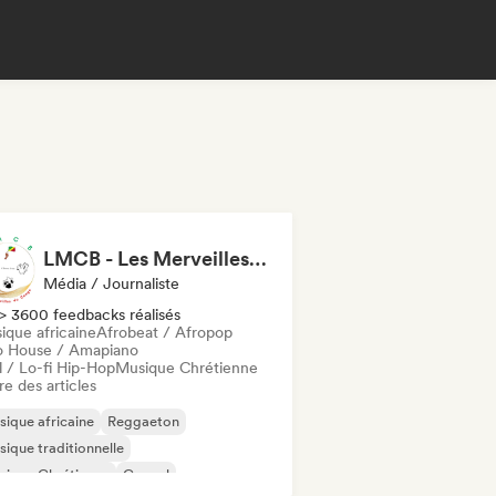
LMCB - Les Merveilles du Congo 🇨🇬
Média / Journaliste
> 3600 feedbacks réalisés
ique africaine
Afrobeat / Afropop
o House / Amapiano
l / Lo-fi Hip-Hop
Musique Chrétienne
re des articles
ique africaine
Reggaeton
ique traditionnelle
sique Chrétienne
Gospel