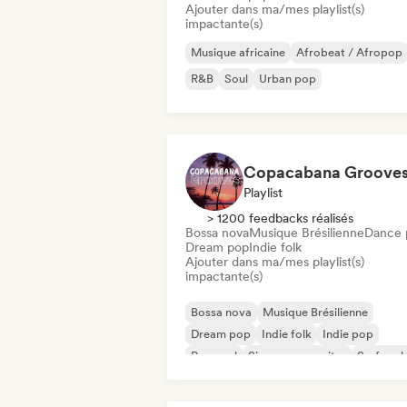
Ajouter dans ma/mes playlist(s)
impactante(s)
Musique africaine
Afrobeat / Afropop
R&B
Soul
Urban pop
Copacabana Groove
Playlist
> 1200 feedbacks réalisés
Bossa nova
Musique Brésilienne
Dance 
Dream pop
Indie folk
Ajouter dans ma/mes playlist(s)
impactante(s)
Bossa nova
Musique Brésilienne
Dream pop
Indie folk
Indie pop
Pop soul
Singer-songwriter
Surf rock