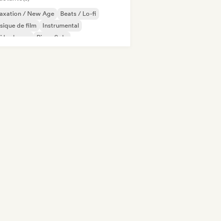
laxation / New Age
Beats / Lo-fi
ique de film
Instrumental
fi bedroom
Piano Solo