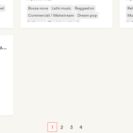
el
Bossa nova
Latin music
Reggaeton
Re
Commercial / Mainstream
Dream pop
Mus
Indie pop
Pop international
Lo
Lofi bedroom
Can't Stop Won't Stop 🪩 Electropop, Dance-Pop & Nu Disco
1
2
3
4