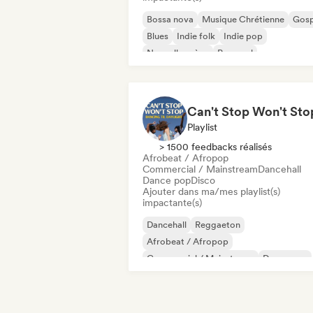
Bossa nova
Musique Chrétienne
Gosp
Blues
Indie folk
Indie pop
Nouvelle scène
Pop soul
Playlist
> 1500 feedbacks réalisés
Afrobeat / Afropop
Commercial / Mainstream
Dancehall
Dance pop
Disco
Ajouter dans ma/mes playlist(s)
impactante(s)
Dancehall
Reggaeton
Afrobeat / Afropop
Commercial / Mainstream
Dance pop
Disco
Electropop
Pop international