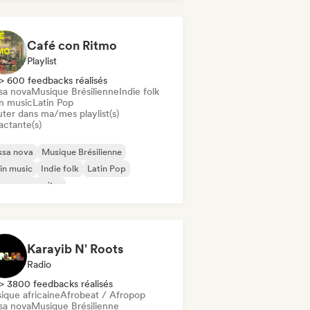
robeat / Afropop
ro House / Amapiano
ll / Lo-fi Hip-Hop
Café con Ritmo
Playlist
> 600 feedbacks réalisés
sa nova
Musique Brésilienne
Indie folk
in music
Latin Pop
uter dans ma/mes playlist(s)
actante(s)
ssa nova
Musique Brésilienne
in music
Indie folk
Latin Pop
ger-songwriter
Karayib N' Roots
Radio
> 3800 feedbacks réalisés
ique africaine
Afrobeat / Afropop
sa nova
Musique Brésilienne