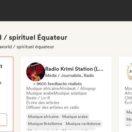
 / spirituel Équateur
world / spirituel équateur
t
Radio Krimi Station (La Radio)
Média / Journaliste, Radio
r
> 9600 feedbacks réalisés
Musique africaine
Afrobeat / Afropop
Mus
Musique arabe
Musique asiatique
Afr
Beats / Lo-fi
Chil
Écrire des articles
Écri
Diffuser des artistes en radio
Mus
Musique africaine
Musique arabe
Mus
Musique Brésilienne
Musique caribéenne
Mu
Musique orientale
Musique asiatique