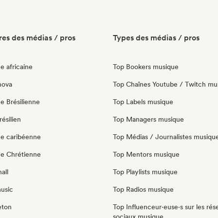
es des médias / pros
Types des médias / pros
e africaine
Top Bookers musique
nova
Top Chaînes Youtube / Twitch mu
e Brésilienne
Top Labels musique
ésilien
Top Managers musique
e caribéenne
Top Médias / Journalistes musiqu
e Chrétienne
Top Mentors musique
all
Top Playlists musique
music
Top Radios musique
eton
Top Influenceur·euse·s sur les rés
sociaux musique