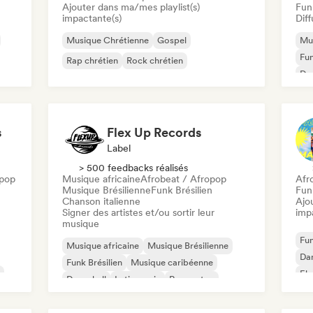
Ajouter dans ma/mes playlist(s)
Funk
impactante(s)
Diff
Musique Chrétienne
Gospel
Mus
Fun
Rap chrétien
Rock chrétien
Dan
Mus
s
Flex Up Records
Label
> 500 feedbacks réalisés
pop
Musique africaine
Afrobeat / Afropop
Afr
Musique Brésilienne
Funk Brésilien
Funk
Chanson italienne
Ajo
Signer des artistes et/ou sortir leur
imp
musique
Fun
Musique africaine
Musique Brésilienne
Da
Funk Brésilien
Musique caribéenne
El
Dancehall
Latin music
Reggaeton
Afrobeat / Afropop