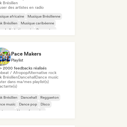
 Brésilien
user des artistes en radio
ique africaine
Musique Brésilienne
k Brésilien
Musique caribéenne
cehall
Latin music
Reggaeton
ique traditionnelle
Pace Makers
Playlist
> 2000 feedbacks réalisés
obeat / Afropop
Alternative rock
 Brésilien
Dancehall
Dance music
uter dans ma/mes playlist(s)
actante(s)
k Brésilien
Dancehall
Reggaeton
nce music
Dance pop
Disco
ectropop
House française