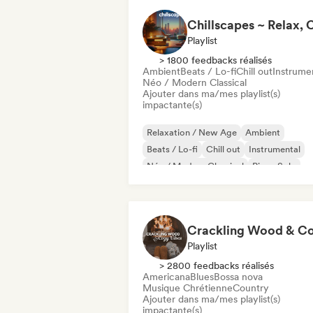
Playlist
> 1800 feedbacks réalisés
Ambient
Beats / Lo-fi
Chill out
Instrume
Néo / Modern Classical
Ajouter dans ma/mes playlist(s)
impactante(s)
Relaxation / New Age
Ambient
Beats / Lo-fi
Chill out
Instrumental
Néo / Modern Classical
Piano Solo
Playlist
> 2800 feedbacks réalisés
Americana
Blues
Bossa nova
Musique Chrétienne
Country
Ajouter dans ma/mes playlist(s)
impactante(s)