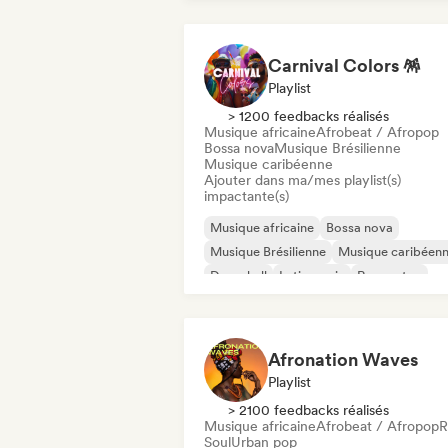
Carnival Colors 🪅
Playlist
> 1200 feedbacks réalisés
Musique africaine
Afrobeat / Afropop
Bossa nova
Musique Brésilienne
Musique caribéenne
Ajouter dans ma/mes playlist(s)
impactante(s)
Musique africaine
Bossa nova
Musique Brésilienne
Musique caribéen
Dancehall
Latin music
Reggaeton
Afrobeat / Afropop
Afronation Waves
Playlist
> 2100 feedbacks réalisés
Musique africaine
Afrobeat / Afropop
Soul
Urban pop