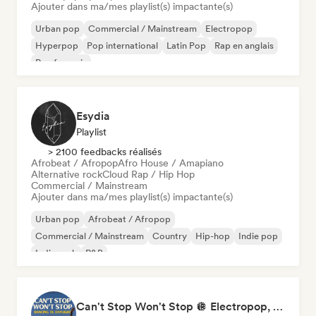
Ajouter dans ma/mes playlist(s) impactante(s)
Urban pop
Commercial / Mainstream
Electropop
Hyperpop
Pop international
Latin Pop
Rap en anglais
Rap francais
Esydia
Playlist
> 2100 feedbacks réalisés
Afrobeat / Afropop
Afro House / Amapiano
Alternative rock
Cloud Rap / Hip Hop
Commercial / Mainstream
Ajouter dans ma/mes playlist(s) impactante(s)
Urban pop
Afrobeat / Afropop
Commercial / Mainstream
Country
Hip-hop
Indie pop
Indie rock
R&B
Can't Stop Won't Stop 🪩 Electropop, Dance-Pop & Nu Disco