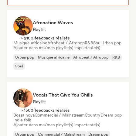
Afronation Waves
Playlist
> 2100 feedbacks réalisés
Musique africaine
Afrobeat / Afropop
R&B
Soul
Urban pop
Ajouter dans ma/mes playlist(s) impactante(s)
Urban pop
Musique africaine
Afrobeat / Afropop
R&B
Soul
Vocals That Give You Chills
Playlist
> 1500 feedbacks réalisés
Bossa nova
Commercial / Mainstream
Country
Dream pop
Indie folk
Ajouter dans ma/mes playlist(s) impactante(s)
Urban pop
Commercial / Mainstream
Dream pop