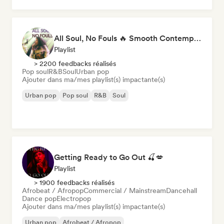
All Soul, No Fouls 🔥 Smooth Contemporary R&B & Neo Soul
Playlist
> 2200 feedbacks réalisés
Pop soul
R&B
Soul
Urban pop
Ajouter dans ma/mes playlist(s) impactante(s)
Urban pop
Pop soul
R&B
Soul
Getting Ready to Go Out 🍒💋
Playlist
> 1900 feedbacks réalisés
Afrobeat / Afropop
Commercial / Mainstream
Dancehall
Dance pop
Electropop
Ajouter dans ma/mes playlist(s) impactante(s)
Urban pop
Afrobeat / Afropop