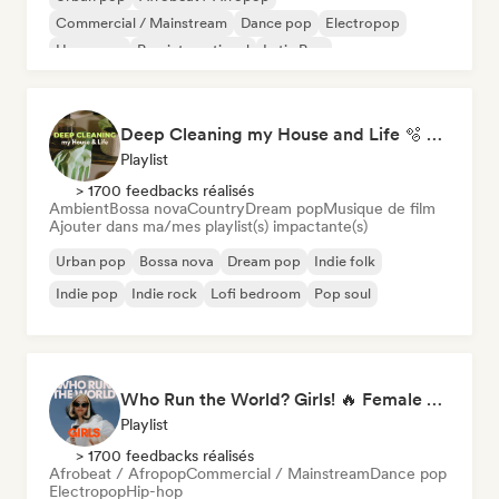
Commercial / Mainstream
Dance pop
Electropop
Hyperpop
Pop international
Latin Pop
Deep Cleaning my House and Life 🫧 Bedroom Pop & Indie Pop
Playlist
> 1700 feedbacks réalisés
Ambient
Bossa nova
Country
Dream pop
Musique de film
Ajouter dans ma/mes playlist(s) impactante(s)
Urban pop
Bossa nova
Dream pop
Indie folk
Indie pop
Indie rock
Lofi bedroom
Pop soul
Who Run the World? Girls! 🔥 Female Empowerment Pop & Girl-Power Anthems
Playlist
> 1700 feedbacks réalisés
Afrobeat / Afropop
Commercial / Mainstream
Dance pop
Electropop
Hip-hop