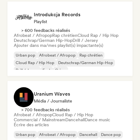
Introdukcja Records
Playlist
> 600 feedbacks réalisés
Afrobeat / Afropop
Rap chrétien
Cloud Rap / Hip Hop
Deutschrap/German Hip-Hop
Drill / Jersey
Ajouter dans ma/mes playlist(s) impactante(s)
Urban pop
Afrobeat / Afropop
Rap chrétien
Cloud Rap / Hip Hop
Deutschrap/German Hip-Hop
Drill / Jersey
Funk
Grime
Uranium Waves
Média / Journaliste
> 700 feedbacks réalisés
Afrobeat / Afropop
Cloud Rap / Hip Hop
Commercial / Mainstream
Dancehall
Dance music
Écrire des articles
Urban pop
Afrobeat / Afropop
Dancehall
Dance pop