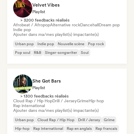
Velvet Vibes
Playlist
> 3200 feedbacks réalisés
Afrobeat / Afropop
Alternative rock
Dancehall
Dream pop
Indie pop
Ajouter dans ma/mes playlist(s) impactante(s)
Urban pop
Indie pop
Nouvelle scène
Pop rock
Pop soul
R&B
Singer-songwriter
Soul
She Got Bars
Playlist
> 1300 feedbacks réalisés
Cloud Rap / Hip Hop
Drill / Jersey
Grime
Hip-hop
Rap international
Ajouter dans ma/mes playlist(s) impactante(s)
Urban pop
Cloud Rap / Hip Hop
Drill / Jersey
Grime
Hip-hop
Rap international
Rap en anglais
Rap francais