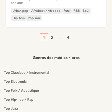
sociaux
Urban pop
Afrobeat / Afropop
Funk
R&B
Soul
Hip-hop
Pop soul
1
2
...
4
Genres des médias / pros
Top Classique / Instrumental
Top Electronic
Top Folk / Acoustique
Top Hip-hop / Rap
Top Jazz