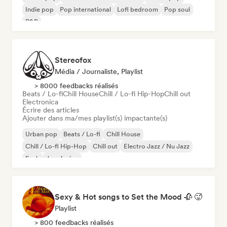
Indie pop
Pop international
Lofi bedroom
Pop soul
R&B
Stereofox
Média / Journaliste, Playlist
> 8000 feedbacks réalisés
Beats / Lo-fi
Chill House
Chill / Lo-fi Hip-Hop
Chill out
Electronica
Écrire des articles
Ajouter dans ma/mes playlist(s) impactante(s)
Urban pop
Beats / Lo-fi
Chill House
Chill / Lo-fi Hip-Hop
Chill out
Electro Jazz / Nu Jazz
Funk
Jazz fusion
Sexy & Hot songs to Set the Mood 🥀 🥵
Playlist
> 800 feedbacks réalisés