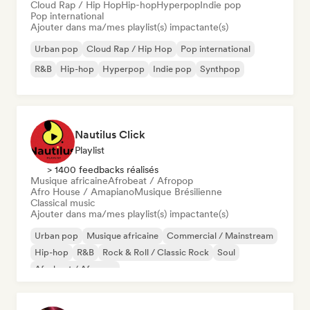
Cloud Rap / Hip Hop
Hip-hop
Hyperpop
Indie pop
Pop international
Ajouter dans ma/mes playlist(s) impactante(s)
Urban pop
Cloud Rap / Hip Hop
Pop international
R&B
Hip-hop
Hyperpop
Indie pop
Synthpop
Nautilus Click
Playlist
> 1400 feedbacks réalisés
Musique africaine
Afrobeat / Afropop
Afro House / Amapiano
Musique Brésilienne
Classical music
Ajouter dans ma/mes playlist(s) impactante(s)
Urban pop
Musique africaine
Commercial / Mainstream
Hip-hop
R&B
Rock & Roll / Classic Rock
Soul
Afrobeat / Afropop