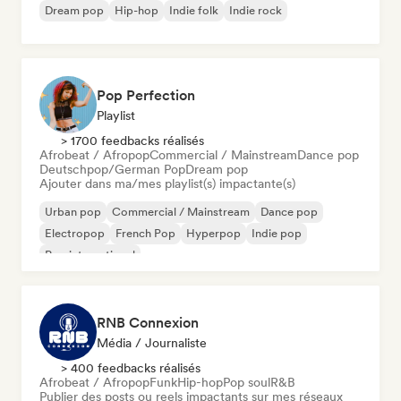
Dream pop
Hip-hop
Indie folk
Indie rock
Pop Perfection
Playlist
> 1700 feedbacks réalisés
Afrobeat / Afropop
Commercial / Mainstream
Dance pop
Deutschpop/German Pop
Dream pop
Ajouter dans ma/mes playlist(s) impactante(s)
Urban pop
Commercial / Mainstream
Dance pop
Electropop
French Pop
Hyperpop
Indie pop
Pop international
RNB Connexion
Média / Journaliste
> 400 feedbacks réalisés
Afrobeat / Afropop
Funk
Hip-hop
Pop soul
R&B
Publier des posts ou reels impactants sur mes réseaux