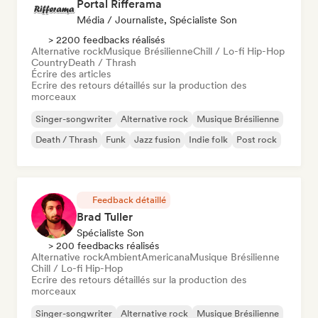
Portal Rifferama
Média / Journaliste, Spécialiste Son
> 2200 feedbacks réalisés
Alternative rock
Musique Brésilienne
Chill / Lo-fi Hip-Hop
Country
Death / Thrash
Écrire des articles
Ecrire des retours détaillés sur la production des
morceaux
Singer-songwriter
Alternative rock
Musique Brésilienne
Death / Thrash
Funk
Jazz fusion
Indie folk
Post rock
Feedback détaillé
Brad Tuller
Spécialiste Son
> 200 feedbacks réalisés
Alternative rock
Ambient
Americana
Musique Brésilienne
Chill / Lo-fi Hip-Hop
Ecrire des retours détaillés sur la production des
morceaux
Singer-songwriter
Alternative rock
Musique Brésilienne