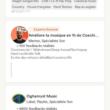
Singer-songwriter
Chill / Lo-fi Hip-Hop
Classical music
Country
House française
Hard Techno
Rap en anglais
Tech House
Experts Groover
Améliore ta musique en 1h de Coaching
Mentor, Spécialiste Son
< 100 feedbacks réalisés
Commercial / Mainstream
Deep house
Electropop
Hard rock
Indie folk
Ecrire des retours détaillés/constructifs
Oghamyst Music
Label, Playlist, Spécialiste Son
> 6600 feedbacks réalisés