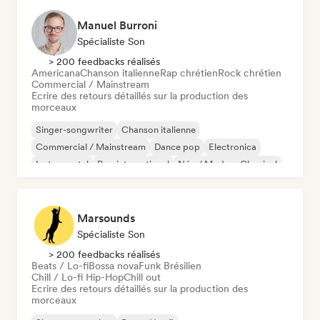
Manuel Burroni
Spécialiste Son
> 200 feedbacks réalisés
Americana
Chanson italienne
Rap chrétien
Rock chrétien
Commercial / Mainstream
Ecrire des retours détaillés sur la production des
morceaux
Singer-songwriter
Chanson italienne
Commercial / Mainstream
Dance pop
Electronica
Instrumental
Pop international
Néo / Modern Classical
Marsounds
Spécialiste Son
> 200 feedbacks réalisés
Beats / Lo-fi
Bossa nova
Funk Brésilien
Chill / Lo-fi Hip-Hop
Chill out
Ecrire des retours détaillés sur la production des
morceaux