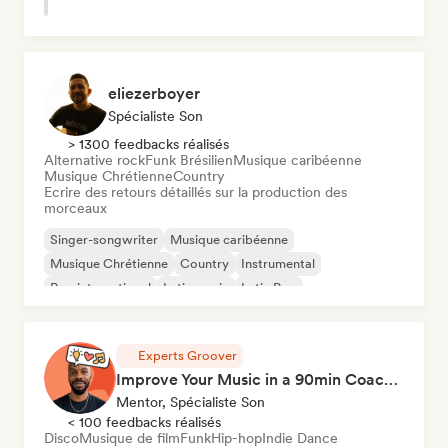
eliezerboyer
Spécialiste Son
> 1300 feedbacks réalisés
Alternative rock
Funk Brésilien
Musique caribéenne
Musique Chrétienne
Country
Ecrire des retours détaillés sur la production des
morceaux
Singer-songwriter
Musique caribéenne
Musique Chrétienne
Country
Instrumental
Pop international
Latin music
Latin Pop
Experts Groover
Improve Your Music in a 90min Coaching Session
Mentor, Spécialiste Son
< 100 feedbacks réalisés
Disco
Musique de film
Funk
Hip-hop
Indie Dance