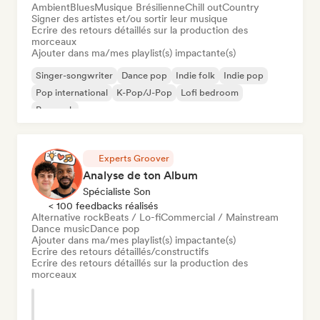
Ambient
Blues
Musique Brésilienne
Chill out
Country
Signer des artistes et/ou sortir leur musique
Ecrire des retours détaillés sur la production des
morceaux
Ajouter dans ma/mes playlist(s) impactante(s)
Singer-songwriter
Dance pop
Indie folk
Indie pop
Pop international
K-Pop/J-Pop
Lofi bedroom
Pop rock
Experts Groover
Analyse de ton Album
Spécialiste Son
< 100 feedbacks réalisés
Alternative rock
Beats / Lo-fi
Commercial / Mainstream
Dance music
Dance pop
Ajouter dans ma/mes playlist(s) impactante(s)
Ecrire des retours détaillés/constructifs
Ecrire des retours détaillés sur la production des
morceaux