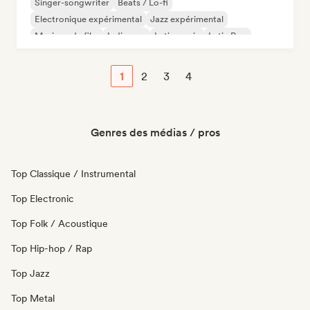
Singer-songwriter
Beats / Lo-fi
Electronique expérimental
Jazz expérimental
Musique de film
Indie pop
Latin music
Latin Pop
1
2
3
4
Genres des médias / pros
Top Classique / Instrumental
Top Electronic
Top Folk / Acoustique
Top Hip-hop / Rap
Top Jazz
Top Metal