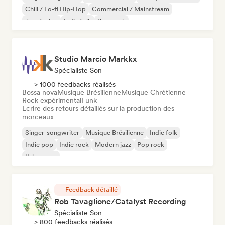
Chill / Lo-fi Hip-Hop
Commercial / Mainstream
Jazz fusion
Indie folk
Pop punk
Studio Marcio Markkx
Spécialiste Son
> 1000 feedbacks réalisés
Bossa nova
Musique Brésilienne
Musique Chrétienne
Rock expérimental
Funk
Ecrire des retours détaillés sur la production des
morceaux
Singer-songwriter
Musique Brésilienne
Indie folk
Indie pop
Indie rock
Modern jazz
Pop rock
Urban pop
Feedback détaillé
Rob Tavaglione/Catalyst Recording
Spécialiste Son
> 800 feedbacks réalisés