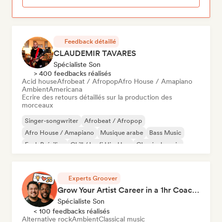
Feedback détaillé
CLAUDEMIR TAVARES
Spécialiste Son
> 400 feedbacks réalisés
Acid house
Afrobeat / Afropop
Afro House / Amapiano
Ambient
Americana
Ecrire des retours détaillés sur la production des
morceaux
Singer-songwriter
Afrobeat / Afropop
Afro House / Amapiano
Musique arabe
Bass Music
Funk Brésilien
Chill / Lo-fi Hip-Hop
Classical music
Experts Groover
Grow Your Artist Career in a 1hr Coaching Session
Spécialiste Son
< 100 feedbacks réalisés
Alternative rock
Ambient
Classical music