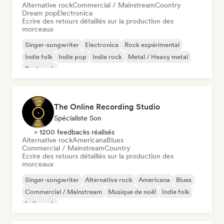
Alternative rock
Commercial / Mainstream
Country
Dream pop
Electronica
Ecrire des retours détaillés sur la production des
morceaux
Singer-songwriter
Electronica
Rock expérimental
Indie folk
Indie pop
Indie rock
Metal / Heavy metal
Post punk
The Online Recording Studio
Spécialiste Son
> 1200 feedbacks réalisés
Alternative rock
Americana
Blues
Commercial / Mainstream
Country
Ecrire des retours détaillés sur la production des
morceaux
Singer-songwriter
Alternative rock
Americana
Blues
Commercial / Mainstream
Musique de noël
Indie folk
Indie rock