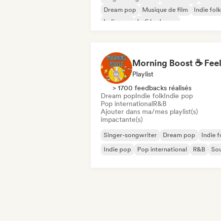
Dream pop
Musique de film
Indie folk
Indie pop
Lofi bedroom
Playlist
> 1700 feedbacks réalisés
Dream pop
Indie folk
Indie pop
Pop international
R&B
Ajouter dans ma/mes playlist(s)
impactante(s)
Singer-songwriter
Dream pop
Indie f
Indie pop
Pop international
R&B
Sou