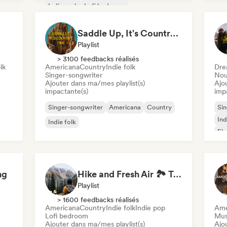
Indie rock
Lofi bedroom
Alternative rock
Saddle Up, It's Country Time 🤠 Outlaw Country, Americana & Country Rock
Playlist
> 3100 feedbacks réalisés
lk
Americana
Country
Indie folk
Dre
Singer-songwriter
Nou
Ajouter dans ma/mes playlist(s)
Ajo
impactante(s)
imp
Singer-songwriter
Americana
Country
Sin
Ind
Indie folk
El
ng
Hike and Fresh Air 🏞️ Trail-Ready Indie Folk & Acoustic
Playlist
> 1600 feedbacks réalisés
Americana
Country
Indie folk
Indie pop
Ame
Lofi bedroom
Mus
Ajouter dans ma/mes playlist(s)
Ajo