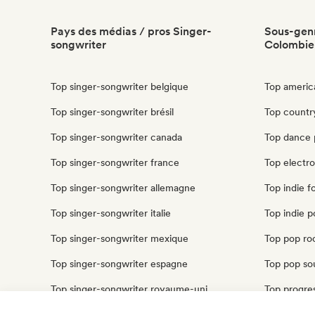
Pays des médias / pros Singer-
Sous-genr
songwriter
Colombie
Top singer-songwriter belgique
Top americ
Top singer-songwriter brésil
Top countr
Top singer-songwriter canada
Top dance 
Top singer-songwriter france
Top electr
Top singer-songwriter allemagne
Top indie f
Top singer-songwriter italie
Top indie 
Top singer-songwriter mexique
Top pop ro
Top singer-songwriter espagne
Top pop so
Top singer-songwriter royaume-uni
Top progre
Top singer-songwriter états unis
Top psyche