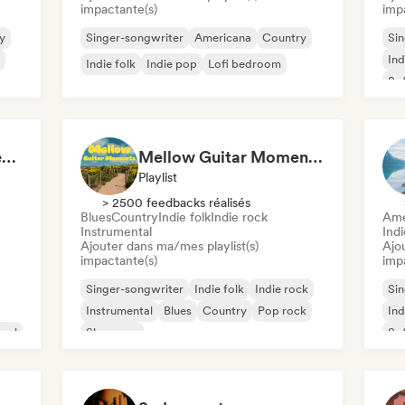
impactante(s)
imp
y
Singer-songwriter
Americana
Country
Sin
Ind
Indie folk
Indie pop
Lofi bedroom
Sof
Campfire & Chill Serenades 🔥 Indie Folk, Acoustic & Singer-Songwriter
Mellow Guitar Moments 🎸 Acoustic Indie Folk & Singer-Songwriter
Playlist
> 2500 feedbacks réalisés
Blues
Country
Indie folk
Indie rock
Ame
Instrumental
Ind
Ajouter dans ma/mes playlist(s)
Ajo
impactante(s)
imp
Singer-songwriter
Indie folk
Indie rock
Sin
Instrumental
Blues
Country
Pop rock
Ind
oul
Shoegaze
Sof