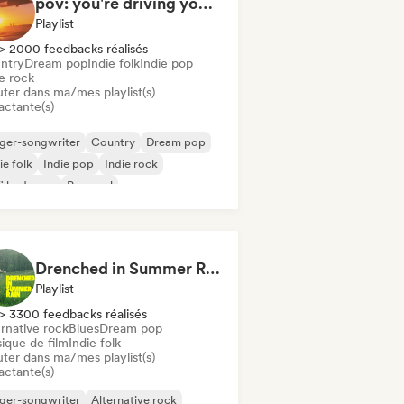
pov: you're driving your car alone and it's golden hour
Playlist
> 2000 feedbacks réalisés
ntry
Dream pop
Indie folk
Indie pop
e rock
uter dans ma/mes playlist(s)
actante(s)
ger-songwriter
Country
Dream pop
ie folk
Indie pop
Indie rock
fi bedroom
Pop soul
Drenched in Summer Rain 🌧️🌴
Playlist
> 3300 feedbacks réalisés
rnative rock
Blues
Dream pop
ique de film
Indie folk
uter dans ma/mes playlist(s)
actante(s)
ger-songwriter
Alternative rock