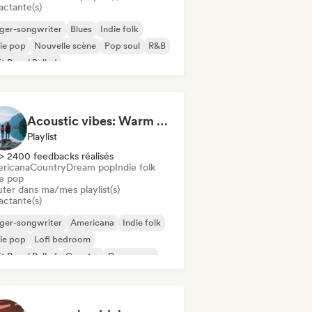
actante(s)
ger-songwriter
Blues
Indie folk
ie pop
Nouvelle scène
Pop soul
R&B
t Pop / Ballad
Acoustic vibes: Warm Melodies, Indie Folk & Singer-Songwriter 🏞️
Playlist
> 2400 feedbacks réalisés
ricana
Country
Dream pop
Indie folk
ie pop
uter dans ma/mes playlist(s)
actante(s)
ger-songwriter
Americana
Indie folk
ie pop
Lofi bedroom
t Pop / Ballad
Country
Dream pop