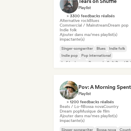
Tears on Shuffle
Playlist
> 3300 feedbacks réalisés
Alternative rock
Blues
Commercial / Mainstream
Dream pop
Indie folk
Ajouter dans ma/mes playlist(s)
impactante(s)
Singer-songwriter
Blues
Indie folk
Indie pop
Pop international
Lofi bedroom
Pop soul
Soft Pop / Ba
Playlist
> 1200 feedbacks réalisés
Beats / Lo-fi
Bossa nova
Country
Dream pop
Musique de film
Ajouter dans ma/mes playlist(s)
impactante(s)
Singer-songwriter
Bossa nova
Count