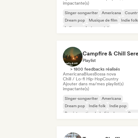
impactante(s)
Singer-songwriter
Americana
Countr
Dream pop
Musique de film
Indie folk
Indie pop
Instrumental
Playlist
> 1800 feedbacks réalisés
Americana
Blues
Bossa nova
Chill / Lo-fi Hip-Hop
Country
Ajouter dans ma/mes playlist(s)
impactante(s)
Singer-songwriter
Americana
Dream pop
Indie folk
Indie pop
Pop international
Lofi bedroom
Pop s