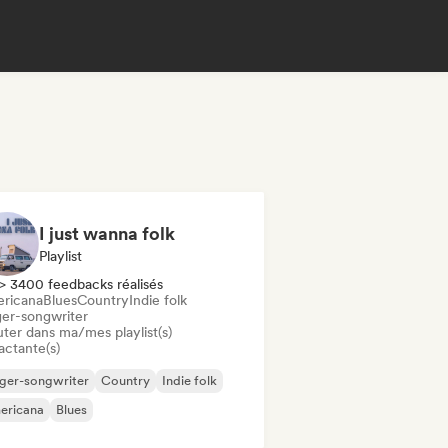
I just wanna folk
Playlist
> 3400 feedbacks réalisés
ricana
Blues
Country
Indie folk
ger-songwriter
uter dans ma/mes playlist(s)
actante(s)
ger-songwriter
Country
Indie folk
ericana
Blues