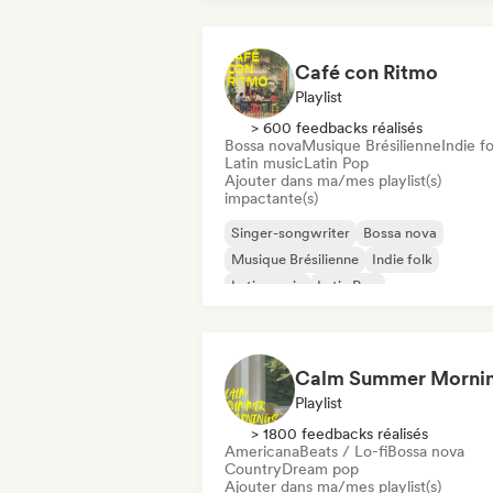
Café con Ritmo
Playlist
> 600 feedbacks réalisés
Bossa nova
Musique Brésilienne
Indie fo
Latin music
Latin Pop
Ajouter dans ma/mes playlist(s)
impactante(s)
Singer-songwriter
Bossa nova
Musique Brésilienne
Indie folk
Latin music
Latin Pop
Calm Summer Morni
Playlist
> 1800 feedbacks réalisés
Americana
Beats / Lo-fi
Bossa nova
Country
Dream pop
Ajouter dans ma/mes playlist(s)