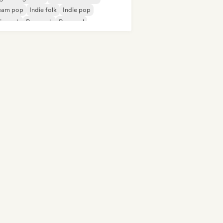
eam pop
Indie folk
Indie pop
ie rock
Pop rock
Pop soul