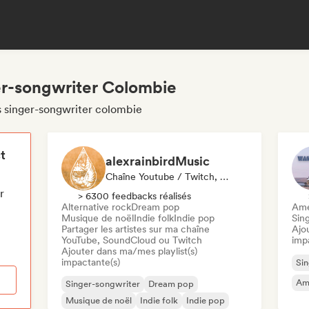
er-songwriter Colombie
s singer-songwriter colombie
t
alexrainbirdMusic
Chaîne Youtube / Twitch, Playlist
r
> 6300 feedbacks réalisés
Alternative rock
Dream pop
Ame
Musique de noël
Indie folk
Indie pop
Sin
Partager les artistes sur ma chaîne
Ajo
YouTube, SoundCloud ou Twitch
imp
Ajouter dans ma/mes playlist(s)
impactante(s)
Sin
Am
Singer-songwriter
Dream pop
Musique de noël
Indie folk
Indie pop