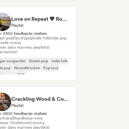
Love on Repeat 💖 Romantic Indie Pop, Neo Soul & Singer-Songwriter
Playlist
> 2300 feedbacks réalisés
am pop
Electropop
Indie folk
Indie pop
velle scène
uter dans ma/mes playlist(s)
actante(s)
ger-songwriter
Dream pop
Indie folk
ie pop
Nouvelle scène
Pop soul
ectropop
R&B
Crackling Wood & Cozy Vibes 🔥 Singer-Songwriter, Dream Pop & Bedroom Pop
Playlist
> 2800 feedbacks réalisés
ricana
Blues
Bossa nova
ique Chrétienne
Country
uter dans ma/mes playlist(s)