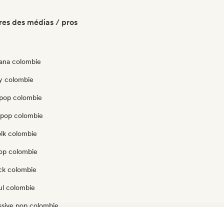
es des médias / pros
ana colombie
y colombie
pop colombie
opop colombie
olk colombie
pop colombie
ck colombie
ul colombie
ssive pop colombie
delic pop colombie