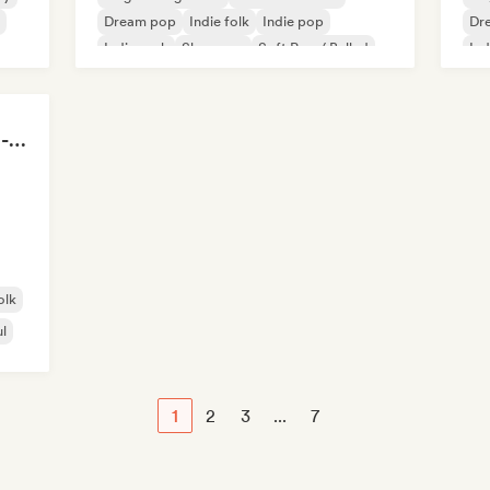
Dream pop
Indie folk
Indie pop
Dr
Indie rock
Shoegaze
Soft Pop / Ballad
Ind
Morning Boost ☕ Feel-Good Funk, Soul & Neo-Soul to Wake Up
olk
l
1
2
3
...
7