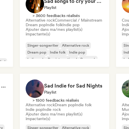
Sad songs to cry your eyes out
Playlist
> 3600 feedbacks réalisés
Alternative rock
Commercial / Mainstream
Cou
Dream pop
Indie folk
Indie pop
Indi
Ajouter dans ma/mes playlist(s)
Ajo
impactante(s)
imp
Singer-songwriter
Alternative rock
Sin
Dream pop
Indie folk
Indie pop
Ind
Indie rock
Pop international
Pop rock
Lo
llad
Pov: A Morning Spent Nurturing My Garden
Sad Indie for Sad Nights
Playlist
> 1500 feedbacks réalisés
Alternative rock
Dream pop
Indie folk
Alte
Indie pop
Indie rock
Mus
Ajouter dans ma/mes playlist(s)
Ajo
impactante(s)
imp
ry
Singer-songwriter
Alternative rock
Sin