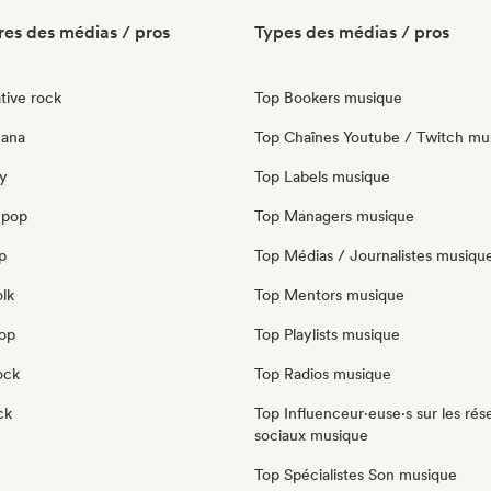
es des médias / pros
Types des médias / pros
tive rock
Top Bookers musique
cana
Top Chaînes Youtube / Twitch mu
y
Top Labels musique
 pop
Top Managers musique
p
Top Médias / Journalistes musiqu
olk
Top Mentors musique
pop
Top Playlists musique
ock
Top Radios musique
ck
Top Influenceur·euse·s sur les rés
sociaux musique
Top Spécialistes Son musique