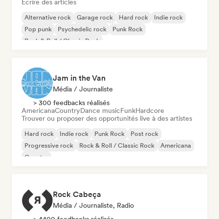
Écrire des articles
Alternative rock
Garage rock
Hard rock
Indie rock
Pop punk
Psychedelic rock
Punk Rock
Rock & Roll / Classic Rock
Jam in the Van
Média / Journaliste
> 300 feedbacks réalisés
Americana
Country
Dance music
Funk
Hardcore
Trouver ou proposer des opportunités live à des artistes
Hard rock
Indie rock
Punk Rock
Post rock
Progressive rock
Rock & Roll / Classic Rock
Americana
Country
Rock Cabeça
Média / Journaliste, Radio