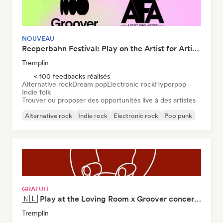
NOUVEAU
Reeperbahn Festival: Play on the Artist for Artist x Groover stage
Tremplin
< 100 feedbacks réalisés
Alternative rock
Dream pop
Electronic rock
Hyperpop
Indie folk
Trouver ou proposer des opportunités live à des artistes
Alternative rock
Indie rock
Electronic rock
Pop punk
Psychedelic rock
Indie folk
Indie pop
Nouvelle scène
GRATUIT
🇳🇱 Play at the Loving Room x Groover concert in Amsterdam
Tremplin