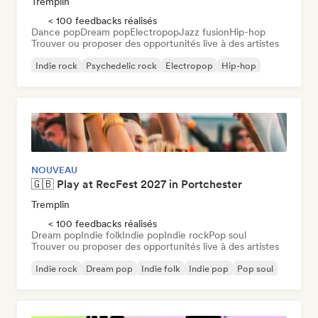
Tremplin
< 100 feedbacks réalisés
Dance pop
Dream pop
Electropop
Jazz fusion
Hip-hop
Trouver ou proposer des opportunités live à des artistes
Indie rock
Psychedelic rock
Electropop
Hip-hop
Indie folk
Indie pop
Nouvelle scène
Nu-disco / Italo
NOUVEAU
🇬🇧 Play at RecFest 2027 in Portchester
Tremplin
< 100 feedbacks réalisés
Dream pop
Indie folk
Indie pop
Indie rock
Pop soul
Trouver ou proposer des opportunités live à des artistes
Indie rock
Dream pop
Indie folk
Indie pop
Pop soul
Singer-songwriter