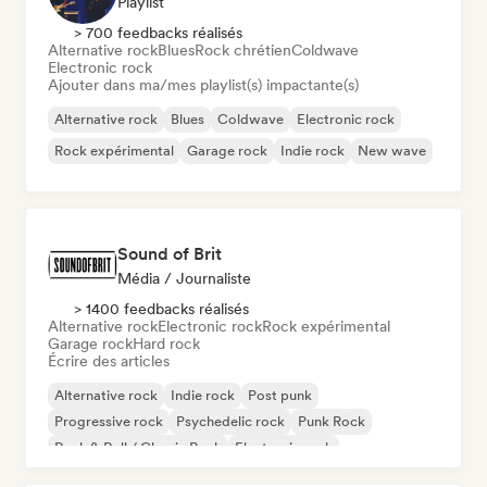
Playlist
> 700 feedbacks réalisés
Alternative rock
Blues
Rock chrétien
Coldwave
Electronic rock
Ajouter dans ma/mes playlist(s) impactante(s)
Alternative rock
Blues
Coldwave
Electronic rock
Rock expérimental
Garage rock
Indie rock
New wave
Sound of Brit
Média / Journaliste
> 1400 feedbacks réalisés
Alternative rock
Electronic rock
Rock expérimental
Garage rock
Hard rock
Écrire des articles
Alternative rock
Indie rock
Post punk
Progressive rock
Psychedelic rock
Punk Rock
Rock & Roll / Classic Rock
Electronic rock