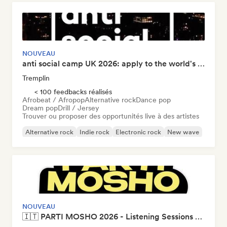
NOUVEAU
anti social camp UK 2026: apply to the world's largest songwriting camp
Tremplin
< 100 feedbacks réalisés
Afrobeat / Afropop
Alternative rock
Dance pop
Dream pop
Drill / Jersey
Trouver ou proposer des opportunités live à des artistes
Alternative rock
Indie rock
Electronic rock
New wave
Pop punk
Electropop
Hip-hop
Indie folk
NOUVEAU
🇮🇹 PARTI MOSHO 2026 - Listening Sessions Open Call