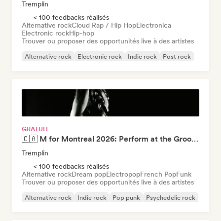
Tremplin
< 100 feedbacks réalisés
Alternative rock
Cloud Rap / Hip Hop
Electronica
Electronic rock
Hip-hop
Trouver ou proposer des opportunités live à des artistes
Alternative rock
Electronic rock
Indie rock
Post rock
Cloud Rap / Hip Hop
Electronica
Hip-hop
Indie Dance
GRATUIT
🇨🇦 M for Montreal 2026: Perform at the Groover Showcase
Tremplin
< 100 feedbacks réalisés
Alternative rock
Dream pop
Electropop
French Pop
Funk
Trouver ou proposer des opportunités live à des artistes
Alternative rock
Indie rock
Pop punk
Psychedelic rock
Hip-hop
Hyperpop
Indie folk
Indie pop