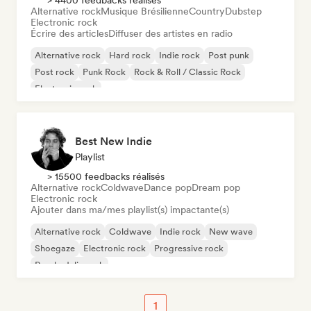
> 4400 feedbacks réalisés
Alternative rock
Musique Brésilienne
Country
Dubstep
Electronic rock
Écrire des articles
Diffuser des artistes en radio
Alternative rock
Hard rock
Indie rock
Post punk
Post rock
Punk Rock
Rock & Roll / Classic Rock
Electronic rock
Best New Indie
Playlist
> 15500 feedbacks réalisés
Alternative rock
Coldwave
Dance pop
Dream pop
Electronic rock
Ajouter dans ma/mes playlist(s) impactante(s)
Alternative rock
Coldwave
Indie rock
New wave
Shoegaze
Electronic rock
Progressive rock
Psychedelic rock
1