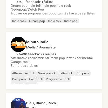
< 100 feedbacks réalisés
Dream pop
Indie folk
Indie pop
Indie rock
Nederpop/Dutch Pop
Trouver ou proposer des opportunités live à des artistes
Indie rock
Dream pop
Indie folk
Indie pop
Nederpop/Dutch Pop
Pop soul
Singer-songwriter
Soul
Minuto Indie
Média / Journaliste
> 5400 feedbacks réalisés
Alternative rock
Ambient
Dream pop
Jazz expérimental
Garage rock
Écrire des articles
Alternative rock
Garage rock
Indie rock
Pop punk
Post punk
Post rock
Progressive rock
Psychedelic rock
Bleu, Blanc, Rock