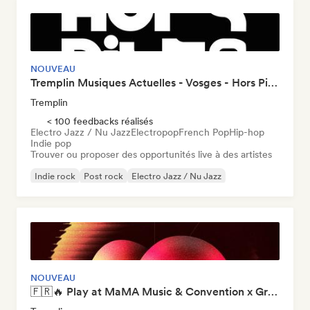
NOUVEAU
Tremplin Musiques Actuelles - Vosges - Hors Piste x Groover
Tremplin
< 100 feedbacks réalisés
Electro Jazz / Nu Jazz
Electropop
French Pop
Hip-hop
Indie pop
Trouver ou proposer des opportunités live à des artistes
Indie rock
Post rock
Electro Jazz / Nu Jazz
Electropop
French Pop
Hip-hop
Indie pop
Nouvelle scène
NOUVEAU
🇫🇷🔥 Play at MaMA Music & Convention x Groover Showcase 2026