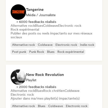
Tangerine
Média / Journaliste
> 6000 feedbacks réalisés
Alternative rock
Blues
Coldwave
Electronic rock
Rock expérimental
Publier des posts ou reels impactants sur mes réseaux
sociaux
Alternative rock
Coldwave
Electronic rock
Indie rock
Post punk
Punk Rock
Blues
Rock expérimental
New Rock Revolution
Playlist
> 2000 feedbacks réalisés
Alternative rock
Blues
Rock chrétien
Coldwave
Electronic rock
Ajouter dans ma/mes playlist(s) impactante(s)
Alternative rock
Blues
Coldwave
Electronic rock