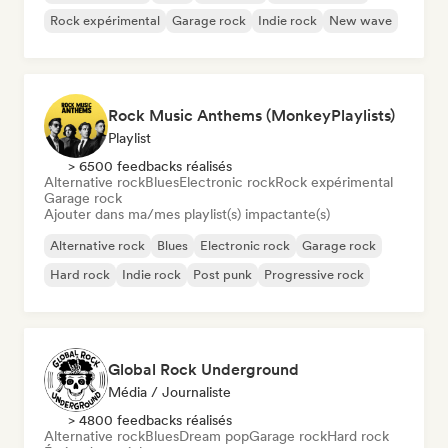
Rock expérimental
Garage rock
Indie rock
New wave
Rock Music Anthems (MonkeyPlaylists)
Playlist
> 6500 feedbacks réalisés
Alternative rock
Blues
Electronic rock
Rock expérimental
Garage rock
Ajouter dans ma/mes playlist(s) impactante(s)
Alternative rock
Blues
Electronic rock
Garage rock
Hard rock
Indie rock
Post punk
Progressive rock
Global Rock Underground
Média / Journaliste
> 4800 feedbacks réalisés
Alternative rock
Blues
Dream pop
Garage rock
Hard rock