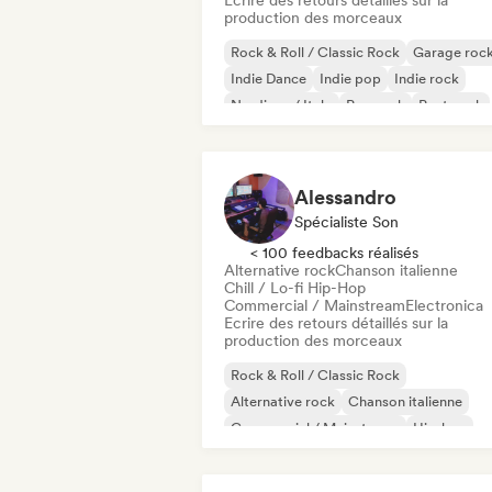
Ecrire des retours détaillés sur la
production des morceaux
Rock & Roll / Classic Rock
Garage roc
Indie Dance
Indie pop
Indie rock
Nu-disco / Italo
Pop rock
Post punk
Alessandro
Spécialiste Son
< 100 feedbacks réalisés
Alternative rock
Chanson italienne
Chill / Lo-fi Hip-Hop
Commercial / Mainstream
Electronica
Ecrire des retours détaillés sur la
production des morceaux
Rock & Roll / Classic Rock
Alternative rock
Chanson italienne
Commercial / Mainstream
Hip-hop
Indie pop
Indie rock
Pop internationa