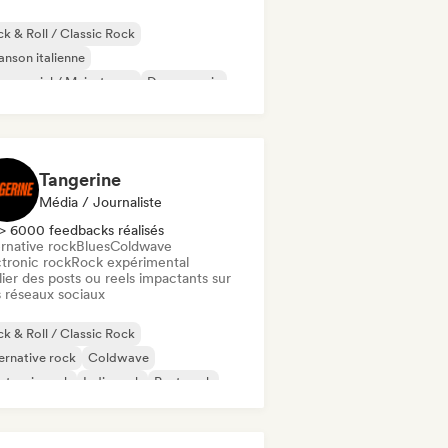
k & Roll / Classic Rock
nson italienne
mmercial / Mainstream
Dance music
nce pop
Deep house
Dream pop
ectropop
Tangerine
Média / Journaliste
> 6000 feedbacks réalisés
rnative rock
Blues
Coldwave
ctronic rock
Rock expérimental
ier des posts ou reels impactants sur
 réseaux sociaux
k & Roll / Classic Rock
ernative rock
Coldwave
ctronic rock
Indie rock
Post punk
nk Rock
Blues