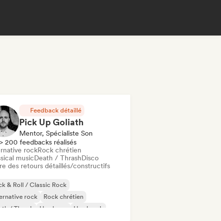
Feedback détaillé
Pick Up Goliath
Mentor, Spécialiste Son
> 200 feedbacks réalisés
rnative rock
Rock chrétien
sical music
Death / Thrash
Disco
re des retours détaillés/constructifs
k & Roll / Classic Rock
ernative rock
Rock chrétien
th / Thrash
Hardcore
Hard rock
ie rock
Melodic metal