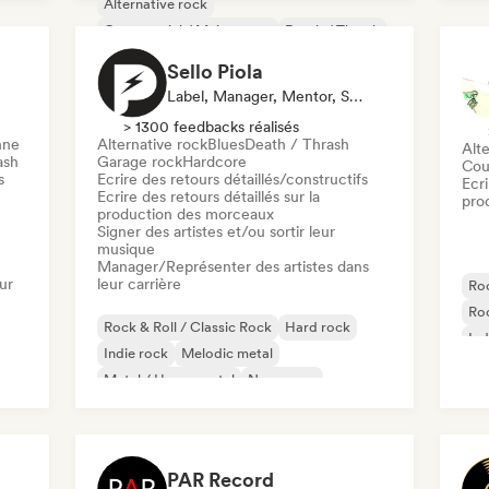
Alternative rock
Commercial / Mainstream
Death / Thrash
Garage rock
Hardcore
Indie rock
Sello Piola
Noise
Label, Manager, Mentor, Spécialiste Son
> 1300 feedbacks réalisés
nne
Alternative rock
Blues
Death / Thrash
Alte
ash
Garage rock
Hardcore
Cou
s
Ecrire des retours détaillés/constructifs
Ecri
Ecrire des retours détaillés sur la
pro
production des morceaux
Signer des artistes et/ou sortir leur
musique
Manager/Représenter des artistes dans
ur
leur carrière
Roc
Ro
Rock & Roll / Classic Rock
Hard rock
Ind
Indie rock
Melodic metal
Po
Metal / Heavy metal
New wave
Pop punk
Pop rock
PAR Record