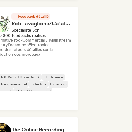
Feedback détaillé
Rob Tavaglione/Catalyst Recording
Spécialiste Son
> 800 feedbacks réalisés
rnative rock
Commercial / Mainstream
ntry
Dream pop
Electronica
re des retours détaillés sur la
duction des morceaux
k & Roll / Classic Rock
Electronica
ck expérimental
Indie folk
Indie pop
ie rock
Metal / Heavy metal
st punk
The Online Recording Studio