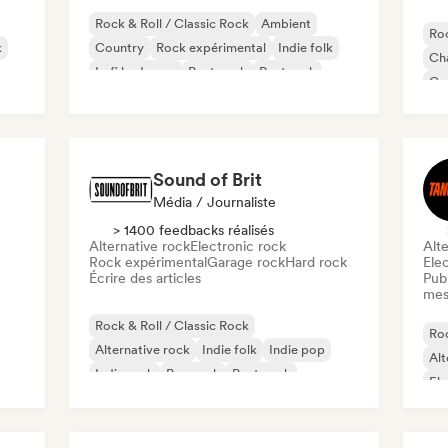
Rock & Roll / Classic Rock
Ambient
Roc
k
Country
Rock expérimental
Indie folk
Cha
Lofi bedroom
Post punk
Post rock
Co
Da
El
Sound of Brit
Média / Journaliste
> 1400 feedbacks réalisés
Alternative rock
Electronic rock
Alte
Rock expérimental
Garage rock
Hard rock
Ele
Écrire des articles
Publ
mes
Rock & Roll / Classic Rock
Roc
Alternative rock
Indie folk
Indie pop
Alt
Indie rock
Pop rock
Post punk
Ele
Progressive rock
Pu
l