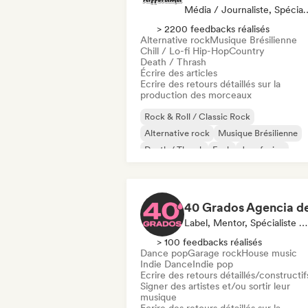
Média / Journaliste, 
> 2200 feedbacks réalisés
Alternative rock
Musique Brésilienne
Chill / Lo-fi Hip-Hop
Country
Death / Thrash
Écrire des articles
Ecrire des retours détaillés sur la
production des morceaux
Rock & Roll / Classic Rock
Alternative rock
Musique Brésilienne
Death / Thrash
Funk
Jazz fusion
Indie folk
Post rock
Label, Mentor, Spécialiste Son
> 100 feedbacks réalisés
Dance pop
Garage rock
House music
Indie Dance
Indie pop
Ecrire des retours détaillés/constructif
Signer des artistes et/ou sortir leur
musique