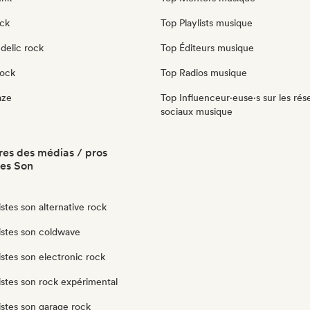
ock
Top Playlists musique
delic rock
Top Éditeurs musique
Rock
Top Radios musique
aze
Top Influenceur·euse·s sur les rés
sociaux musique
es des médias / pros
tes Son
istes son alternative rock
istes son coldwave
istes son electronic rock
istes son rock expérimental
istes son garage rock