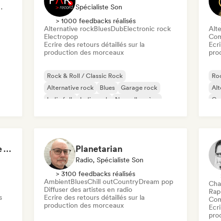
Spécialiste Son
Spécialiste Son
> 1000 feedbacks réalisés
Alternative rock
Blues
Dub
Electronic rock
Alte
Electropop
Com
Ecrire des retours détaillés sur la
Ecri
production des morceaux
pro
Rock & Roll / Classic Rock
Roc
Alternative rock
Blues
Garage rock
Alt
Indie folk
Indie rock
Nouvelle scène
Co
Pop rock
Mus
40 Grados Agencia de Artistas
Planetarian
Radio, Spécialiste Son
> 3100 feedbacks réalisés
Ambient
Blues
Chill out
Country
Dream pop
Cha
Diffuser des artistes en radio
Rap
s
Ecrire des retours détaillés sur la
Com
production des morceaux
Ecri
pro