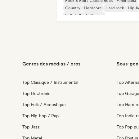
Rock & Roll / Classic Rock
Americana
Country
Hardcore
Hard rock
Hip-h
Indie folk
Indie pop
Genres des médias / pros
Sous-genr
Top Classique / Instrumental
Top Alterna
Top Electronic
Top Garage
Top Folk / Acoustique
Top Hard r
Top Hip-hop / Rap
Top Indie r
Top Jazz
Top Pop pu
Top Metal
Top Post p