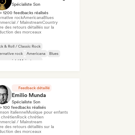
Spécialiste Son
> 1200 feedbacks réalisés
rnative rock
Americana
Blues
mercial / Mainstream
Country
re des retours détaillés sur la
duction des morceaux
k & Roll / Classic Rock
ernative rock
Americana
Blues
mmercial / Mainstream
ique de noël
Indie folk
Indie rock
Feedback détaillé
Emilio Munda
Spécialiste Son
> 100 feedbacks réalisés
nson italienne
Musique pour enfants
 chrétien
Rock chrétien
mercial / Mainstream
re des retours détaillés sur la
duction des morceaux