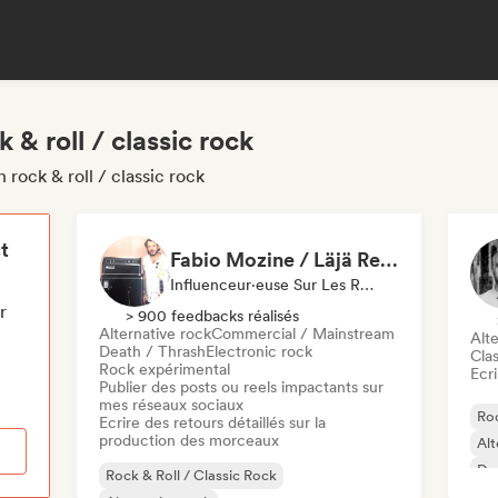
 & roll / classic rock
 rock & roll / classic rock
t
Fabio Mozine / Läjä Records
Influenceur·euse Sur Les Réseaux Sociaux, Spécialiste Son
r
> 900 feedbacks réalisés
Alternative rock
Commercial / Mainstream
Alte
Death / Thrash
Electronic rock
Clas
Rock expérimental
Ecri
Publier des posts ou reels impactants sur
mes réseaux sociaux
Roc
Ecrire des retours détaillés sur la
production des morceaux
Alt
Dea
Rock & Roll / Classic Rock
Ind