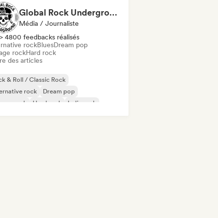
Global Rock Underground
Média / Journaliste
> 4800 feedbacks réalisés
rnative rock
Blues
Dream pop
age rock
Hard rock
re des articles
k & Roll / Classic Rock
ernative rock
Dream pop
rage rock
Hard rock
Indie rock
al / Heavy metal
Pop punk