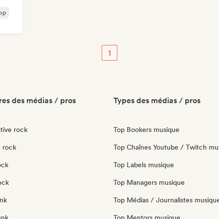
op
1
es des médias / pros
Types des médias / pros
tive rock
Top Bookers musique
 rock
Top Chaînes Youtube / Twitch mu
ock
Top Labels musique
ock
Top Managers musique
nk
Top Médias / Journalistes musiqu
unk
Top Mentors musique