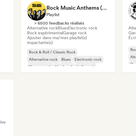
Rock Music Anthems (MonkeyPlaylists)
Playlist
> 6500 feedbacks réalisés
Alternative rock
Blues
Electronic rock
Alte
Rock expérimental
Garage rock
Gar
Ajouter dans ma/mes playlist(s)
Écri
impactante(s)
Roc
Rock & Roll / Classic Rock
Alt
Alternative rock
Blues
Electronic rock
Ga
Garage rock
Hard rock
Indie rock
Met
Post punk
ive