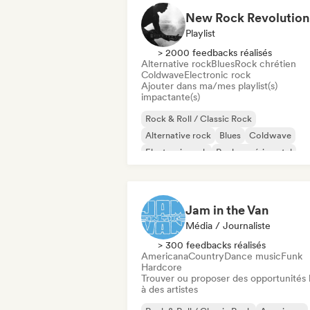
New Rock Revolution
Playlist
> 2000 feedbacks réalisés
Alternative rock
Blues
Rock chrétien
Coldwave
Electronic rock
Ajouter dans ma/mes playlist(s)
impactante(s)
Rock & Roll / Classic Rock
Alternative rock
Blues
Coldwave
Electronic rock
Rock expérimental
Garage rock
Indie rock
Jam in the Van
Média / Journaliste
> 300 feedbacks réalisés
Americana
Country
Dance music
Funk
Hardcore
Trouver ou proposer des opportunités l
à des artistes