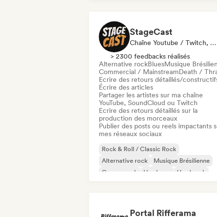
StageCast
Chaîne Youtube / Twitch, Média / Journaliste, Mentor, Influenceur·euse Sur Les Réseaux Sociaux, Spécialiste Son
> 2300 feedbacks réalisés
Alternative rock
Blues
Musique Brésilie
Commercial / Mainstream
Death / Thr
Ecrire des retours détaillés/constructif
Écrire des articles
Partager les artistes sur ma chaîne
YouTube, SoundCloud ou Twitch
Ecrire des retours détaillés sur la
production des morceaux
Publier des posts ou reels impactants s
mes réseaux sociaux
Rock & Roll / Classic Rock
Alternative rock
Musique Brésilienne
Garage rock
Hardcore
Hard rock
Indie rock
Pop punk
Portal Rifferama