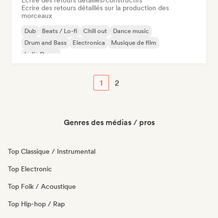
Ecrire des retours détaillés/constructifs
Ecrire des retours détaillés sur la production des
morceaux
Dub
Beats / Lo-fi
Chill out
Dance music
Drum and Bass
Electronica
Musique de film
Indie Dance
1
2
Genres des médias / pros
Top Classique / Instrumental
Top Electronic
Top Folk / Acoustique
Top Hip-hop / Rap