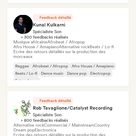
Feedback détaillé
Kunal Kulkarni
Spécialiste Son
> 300 feedbacks réalisés
Musique africaine
Afrobeat / Afropop
Afro House / Amapiano
Alternative rock
Beats / Lo-fi
Ecrire des retours détaillés sur la production des
morceaux
Reggae
Afrobeat / Afropop
Afro House / Amapiano
Beats / Lo-fi
Dance music
Dance pop
Electropop
Future house
Feedback détaillé
Rob Tavaglione/Catalyst Recording
Spécialiste Son
> 800 feedbacks réalisés
Alternative rock
Commercial / Mainstream
Country
Dream pop
Electronica
Ecrire des retours détaillés sur la production des