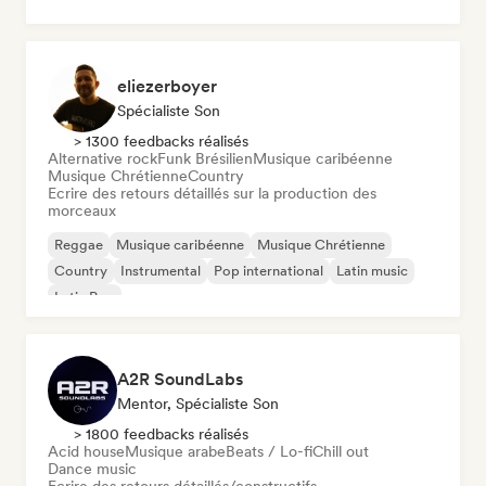
eliezerboyer
Spécialiste Son
> 1300 feedbacks réalisés
Alternative rock
Funk Brésilien
Musique caribéenne
Musique Chrétienne
Country
Ecrire des retours détaillés sur la production des
morceaux
Reggae
Musique caribéenne
Musique Chrétienne
Country
Instrumental
Pop international
Latin music
Latin Pop
A2R SoundLabs
Mentor, Spécialiste Son
> 1800 feedbacks réalisés
Acid house
Musique arabe
Beats / Lo-fi
Chill out
Dance music