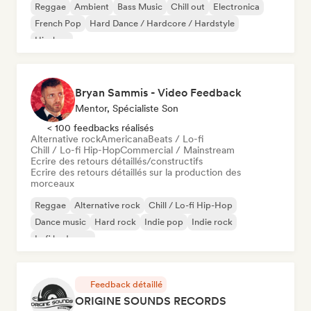
Reggae
Ambient
Bass Music
Chill out
Electronica
French Pop
Hard Dance / Hardcore / Hardstyle
Hip-hop
Bryan Sammis - Video Feedback
Mentor, Spécialiste Son
< 100 feedbacks réalisés
Alternative rock
Americana
Beats / Lo-fi
Chill / Lo-fi Hip-Hop
Commercial / Mainstream
Ecrire des retours détaillés/constructifs
Ecrire des retours détaillés sur la production des
morceaux
Reggae
Alternative rock
Chill / Lo-fi Hip-Hop
Dance music
Hard rock
Indie pop
Indie rock
Lofi bedroom
Feedback détaillé
ORIGINE SOUNDS RECORDS