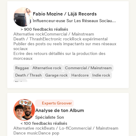
Fabio Mozine / Läjä Records
Influenceur·euse Sur Les Réseaux Sociaux, Spécialiste Son
> 900 feedbacks réalisés
Alternative rock
Commercial / Mainstream
Death / Thrash
Electronic rock
Rock expérimental
Publier des posts ou reels impactants sur mes réseaux
sociaux
Ecrire des retours détaillés sur la production des
morceaux
Reggae
Alternative rock
Commercial / Mainstream
Death / Thrash
Garage rock
Hardcore
Indie rock
Noise
Experts Groover
Analyse de ton Album
Spécialiste Son
< 100 feedbacks réalisés
Alternative rock
Beats / Lo-fi
Commercial / Mainstream
Dance music
Dance pop