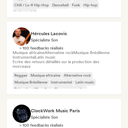
Chill / Lo-fi Hip-Hop
Dancehall
Funk
Hip-hop
Instrumental
Hércules Lacovic
Spécialiste Son
> 100 feedbacks réalisés
Musique africaine
Alternative rock
Musique Brésilienne
Instrumental
Latin music
Ecrire des retours détaillés sur la production des
morceaux
Reggae
Musique africaine
Alternative rock
Musique Brésilienne
Instrumental
Latin music
Relaxation / New Age
Singer-songwriter
ClockWork Music Paris
Spécialiste Son
> 100 feedbacks réalisés