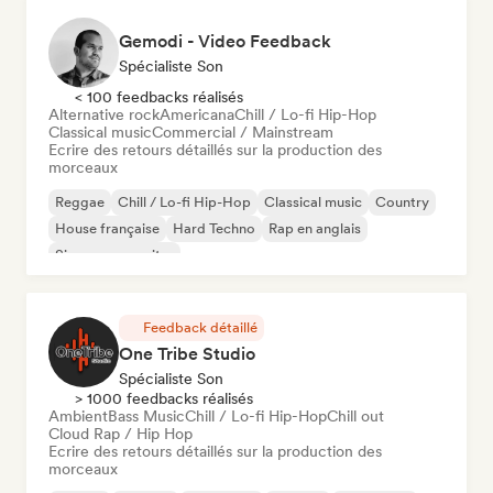
Gemodi - Video Feedback
Spécialiste Son
< 100 feedbacks réalisés
Alternative rock
Americana
Chill / Lo-fi Hip-Hop
Classical music
Commercial / Mainstream
Ecrire des retours détaillés sur la production des
morceaux
Reggae
Chill / Lo-fi Hip-Hop
Classical music
Country
House française
Hard Techno
Rap en anglais
Singer-songwriter
Feedback détaillé
One Tribe Studio
Spécialiste Son
> 1000 feedbacks réalisés
Ambient
Bass Music
Chill / Lo-fi Hip-Hop
Chill out
Cloud Rap / Hip Hop
Ecrire des retours détaillés sur la production des
morceaux