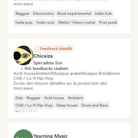
morceaux
Reggae
Electronica
Rock expérimental
Indie folk
Indie pop
Indie rock
Metal / Heavy metal
Post punk
Feedback détaillé
Chicaiza
Spécialiste Son
< 100 feedbacks réalisés
Acid house
Ambient
Musique arabe
Musique Brésilienne
Chill / Lo-fi Hip-Hop
Ecrire des retours détaillés sur la production des
morceaux
Dub
Reggae
Acid house
Ambient
Chill / Lo-fi Hip-Hop
Deep house
Drum and Bass
Electronica
Yearning Music