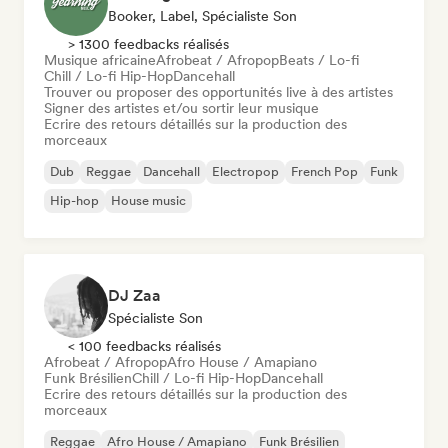
Booker, Label, Spécialiste Son
> 1300 feedbacks réalisés
Musique africaine
Afrobeat / Afropop
Beats / Lo-fi
Chill / Lo-fi Hip-Hop
Dancehall
Trouver ou proposer des opportunités live à des artistes
Signer des artistes et/ou sortir leur musique
Ecrire des retours détaillés sur la production des
morceaux
Dub
Reggae
Dancehall
Electropop
French Pop
Funk
Hip-hop
House music
DJ Zaa
Spécialiste Son
< 100 feedbacks réalisés
Afrobeat / Afropop
Afro House / Amapiano
Funk Brésilien
Chill / Lo-fi Hip-Hop
Dancehall
Ecrire des retours détaillés sur la production des
morceaux
Reggae
Afro House / Amapiano
Funk Brésilien