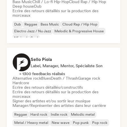
Bass Music
Chill / Lo-fi Hip-Hop
Cloud Rap / Hip Hop
Deep house
Dub
Ecrire des retours détaillés sur la production des
morceaux
Dub
Reggae
Bass Music
Cloud Rap / Hip Hop
Electro Jazz / Nu Jazz
Melodic & Progressive House
Minimal
Soul
Sello Piola
Label, Manager, Mentor, Spécialiste Son
> 1300 feedbacks réalisés
Alternative rock
Blues
Death / Thrash
Garage rock
Hardcore
Ecrire des retours détaillés/constructifs
Ecrire des retours détaillés sur la production des
morceaux
Signer des artistes et/ou sortir leur musique
Manager/Représenter des artistes dans leur carrière
Reggae
Hard rock
Indie rock
Melodic metal
Metal / Heavy metal
New wave
Pop punk
Pop rock