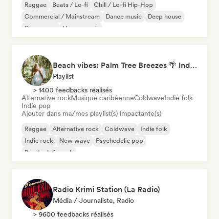
Reggae
Beats / Lo-fi
Chill / Lo-fi Hip-Hop
Commercial / Mainstream
Dance music
Deep house
Dream pop
House music
Beach vibes: Palm Tree Breezes 🌴 Indie Folk, Acoustic & Singer-Songwriter
Playlist
> 1400 feedbacks réalisés
Alternative rock
Musique caribéenne
Coldwave
Indie folk
Indie pop
Ajouter dans ma/mes playlist(s) impactante(s)
Reggae
Alternative rock
Coldwave
Indie folk
Indie rock
New wave
Psychedelic pop
Psychedelic rock
Radio Krimi Station (La Radio)
Média / Journaliste, Radio
> 9600 feedbacks réalisés