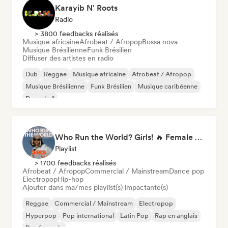
Karayib N' Roots
Radio
> 3800 feedbacks réalisés
Musique africaine
Afrobeat / Afropop
Bossa nova
Musique Brésilienne
Funk Brésilien
Diffuser des artistes en radio
Dub
Reggae
Musique africaine
Afrobeat / Afropop
Musique Brésilienne
Funk Brésilien
Musique caribéenne
Dancehall
Who Run the World? Girls! 🔥 Female Empowerment Pop & Girl-Power Anthems
Playlist
> 1700 feedbacks réalisés
Afrobeat / Afropop
Commercial / Mainstream
Dance pop
Electropop
Hip-hop
Ajouter dans ma/mes playlist(s) impactante(s)
Reggae
Commercial / Mainstream
Electropop
Hyperpop
Pop international
Latin Pop
Rap en anglais
Rap francais