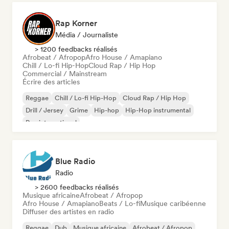
Rap Korner
Média / Journaliste
> 1200 feedbacks réalisés
Afrobeat / Afropop
Afro House / Amapiano
Chill / Lo-fi Hip-Hop
Cloud Rap / Hip Hop
Commercial / Mainstream
Écrire des articles
Reggae
Chill / Lo-fi Hip-Hop
Cloud Rap / Hip Hop
Drill / Jersey
Grime
Hip-hop
Hip-Hop instrumental
Rap international
Blue Radio
Radio
> 2600 feedbacks réalisés
Musique africaine
Afrobeat / Afropop
Afro House / Amapiano
Beats / Lo-fi
Musique caribéenne
Diffuser des artistes en radio
Reggae
Dub
Musique africaine
Afrobeat / Afropop