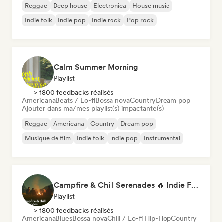
Reggae
Deep house
Electronica
House music
Indie folk
Indie pop
Indie rock
Pop rock
Calm Summer Morning
Playlist
> 1800 feedbacks réalisés
Americana
Beats / Lo-fi
Bossa nova
Country
Dream pop
Ajouter dans ma/mes playlist(s) impactante(s)
Reggae
Americana
Country
Dream pop
Musique de film
Indie folk
Indie pop
Instrumental
Campfire & Chill Serenades 🔥 Indie Folk, Acoustic & Singer-Songwriter
Playlist
> 1800 feedbacks réalisés
Americana
Blues
Bossa nova
Chill / Lo-fi Hip-Hop
Country