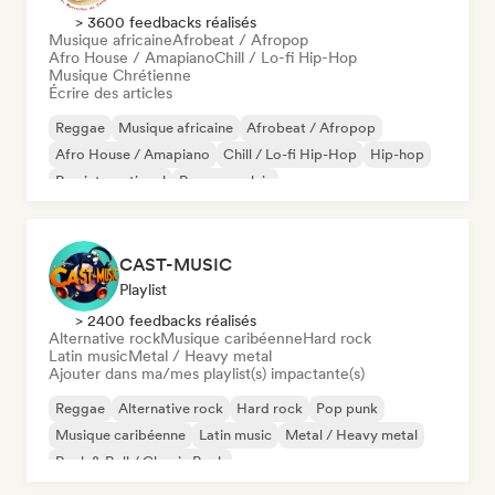
> 3600 feedbacks réalisés
Musique africaine
Afrobeat / Afropop
Afro House / Amapiano
Chill / Lo-fi Hip-Hop
Musique Chrétienne
Écrire des articles
Reggae
Musique africaine
Afrobeat / Afropop
Afro House / Amapiano
Chill / Lo-fi Hip-Hop
Hip-hop
Rap international
Rap en anglais
CAST-MUSIC
Playlist
> 2400 feedbacks réalisés
Alternative rock
Musique caribéenne
Hard rock
Latin music
Metal / Heavy metal
Ajouter dans ma/mes playlist(s) impactante(s)
Reggae
Alternative rock
Hard rock
Pop punk
Musique caribéenne
Latin music
Metal / Heavy metal
Rock & Roll / Classic Rock