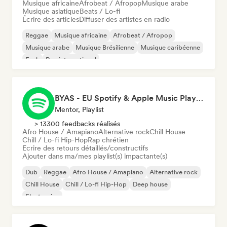
Musique africaine
Afrobeat / Afropop
Musique arabe
Musique asiatique
Beats / Lo-fi
Écrire des articles
Diffuser des artistes en radio
Reggae
Musique africaine
Afrobeat / Afropop
Musique arabe
Musique Brésilienne
Musique caribéenne
Funk
Rap international
BYAS - EU Spotify & Apple Music Playlists
Mentor, Playlist
> 13300 feedbacks réalisés
Afro House / Amapiano
Alternative rock
Chill House
Chill / Lo-fi Hip-Hop
Rap chrétien
Ecrire des retours détaillés/constructifs
Ajouter dans ma/mes playlist(s) impactante(s)
Dub
Reggae
Afro House / Amapiano
Alternative rock
Chill House
Chill / Lo-fi Hip-Hop
Deep house
Electronica