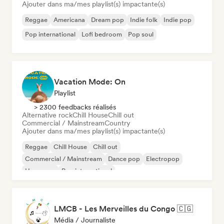
Ajouter dans ma/mes playlist(s) impactante(s)
Reggae
Americana
Dream pop
Indie folk
Indie pop
Pop international
Lofi bedroom
Pop soul
Vacation Mode: On
Playlist
> 2300 feedbacks réalisés
Alternative rock
Chill House
Chill out
Commercial / Mainstream
Country
Ajouter dans ma/mes playlist(s) impactante(s)
Reggae
Chill House
Chill out
Commercial / Mainstream
Dance pop
Electropop
Hyperpop
Pop international
LMCB - Les Merveilles du Congo 🇨🇬
Média / Journaliste