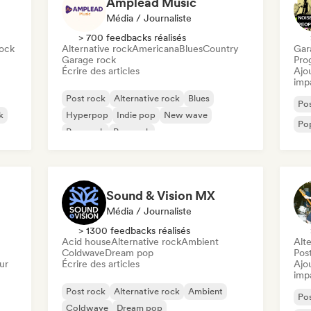
Amplead Music
Média / Journaliste
> 700 feedbacks réalisés
ock
Alternative rock
Americana
Blues
Country
Gar
Garage rock
Pro
Écrire des articles
Ajo
imp
Post rock
Alternative rock
Blues
Pos
k
Hyperpop
Indie pop
New wave
Po
Pop punk
Pop rock
Sound & Vision MX
Média / Journaliste
> 1300 feedbacks réalisés
Acid house
Alternative rock
Ambient
Alte
Coldwave
Dream pop
Pos
ur
Écrire des articles
Ajo
imp
Post rock
Alternative rock
Ambient
Pos
Coldwave
Dream pop