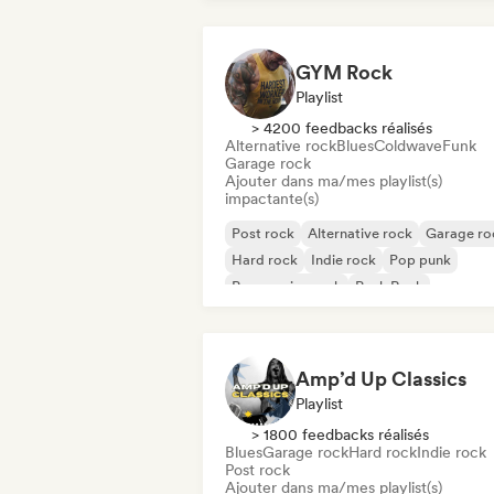
GYM Rock
Playlist
> 4200 feedbacks réalisés
Alternative rock
Blues
Coldwave
Funk
Garage rock
Ajouter dans ma/mes playlist(s)
impactante(s)
Post rock
Alternative rock
Garage ro
Hard rock
Indie rock
Pop punk
Progressive rock
Punk Rock
Amp’d Up Classics
Playlist
> 1800 feedbacks réalisés
Blues
Garage rock
Hard rock
Indie rock
Post rock
Ajouter dans ma/mes playlist(s)