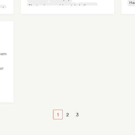
Ha
Electronique expérimental
Indie pop
ock
Indie rock
ream
ur
1
2
3