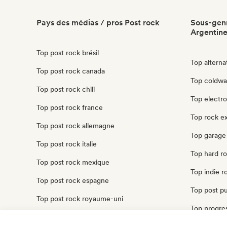
Pays des médias / pros Post rock
Sous-genr
Argentin
Top post rock brésil
Top alterna
Top post rock canada
Top coldwa
Top post rock chili
Top electro
Top post rock france
Top rock e
Top post rock allemagne
Top garage
Top post rock italie
Top hard r
Top post rock mexique
Top indie r
Top post rock espagne
Top post p
Top post rock royaume-uni
Top progres
Top post rock états unis
Top punk r