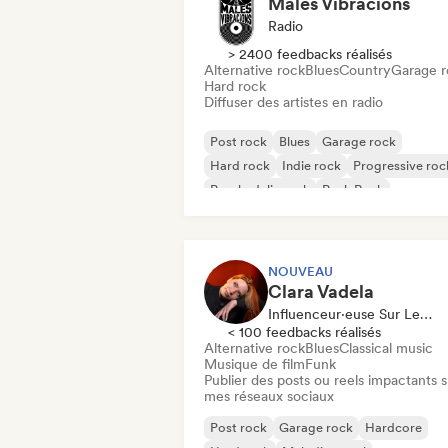
Males Vibracions
Radio
> 2400 feedbacks réalisés
Alternative rock
Blues
Country
Garage r
Hard rock
Diffuser des artistes en radio
Post rock
Blues
Garage rock
Hard rock
Indie rock
Progressive roc
Psychedelic rock
Punk Rock
NOUVEAU
Clara Vadela
Influenceur·euse Sur Les Réseaux Sociaux
< 100 feedbacks réalisés
Alternative rock
Blues
Classical music
Musique de film
Funk
Publier des posts ou reels impactants s
mes réseaux sociaux
Post rock
Garage rock
Hardcore