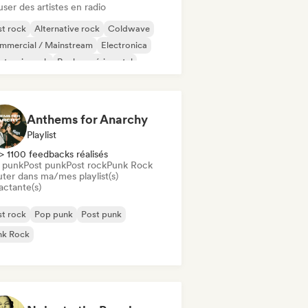
user des artistes en radio
t rock
Alternative rock
Coldwave
mmercial / Mainstream
Electronica
ctronic rock
Rock expérimental
rage rock
Anthems for Anarchy
Playlist
> 1100 feedbacks réalisés
 punk
Post punk
Post rock
Punk Rock
uter dans ma/mes playlist(s)
actante(s)
t rock
Pop punk
Post punk
nk Rock