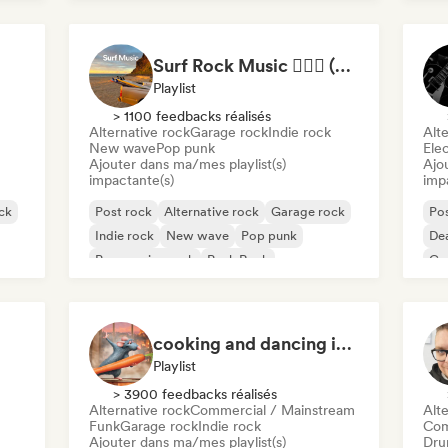
Indie rock
Surf Rock Music 🏄🏻‍♂️ (by Palmfy)
Playlist
> 1100 feedbacks réalisés
Alternative rock
Garage rock
Indie rock
Alte
New wave
Pop punk
Ele
Ajouter dans ma/mes playlist(s)
Ajo
impactante(s)
imp
ck
Post rock
Alternative rock
Garage rock
Pos
Indie rock
New wave
Pop punk
Dea
Progressive rock
Punk Rock
Ga
cooking and dancing in the kitchen by Cookfy
Playlist
> 3900 feedbacks réalisés
Alternative rock
Commercial / Mainstream
Alte
Funk
Garage rock
Indie rock
Com
Ajouter dans ma/mes playlist(s)
Dru