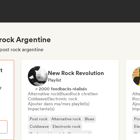
 rock Argentine
post rock argentine
t
New Rock Revolution
Playlist
r
> 2000 feedbacks réalisés
Alternative rock
Blues
Rock chrétien
Alte
Coldwave
Electronic rock
Roc
Ajouter dans ma/mes playlist(s)
Ajo
impactante(s)
imp
Post rock
Alternative rock
Blues
Pos
Coldwave
Electronic rock
Ele
Rock expérimental
Garage rock
Ga