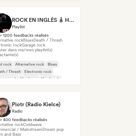
ROCK EN INGLÉS 🎸 Hits 100 🔥 Mejor Música Rock Internacional ·
Playlist
> 1200 feedbacks réalisés
rnative rock
Blues
Death / Thrash
ctronic rock
Garage rock
uter dans ma/mes playlist(s)
actante(s)
t rock
Alternative rock
Blues
th / Thrash
Electronic rock
rage rock
Hardcore
Hard rock
Piotr (Radio Kielce)
Radio
> 400 feedbacks réalisés
rnative rock
Coldwave
mercial / Mainstream
Dream pop
m and Bass