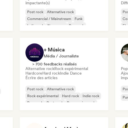
impactante(s)
Diff
Post rock
Alternative rock
Pos
Commercial / Mainstream
Funk
Co
Indie rock
New wave
Pop rock
Ele
Progressive rock
Ga
+ Música
Média / Journaliste
> 700 feedbacks réalisés
Alternative rock
Rock expérimental
Pop
Hardcore
Hard rock
Indie Dance
Ajo
Écrire des articles
imp
Post rock
Alternative rock
Pos
Rock expérimental
Hard rock
Indie rock
Pu
Pop punk
Post punk
Progressive rock