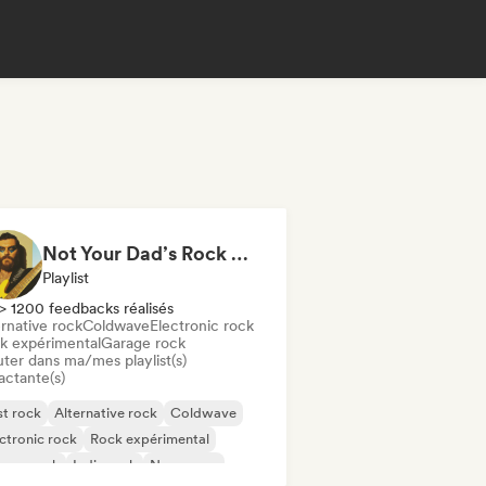
Not Your Dad’s Rock 🤘 Garage Rock, Alt-Rock & Indie Anthems
Playlist
> 1200 feedbacks réalisés
rnative rock
Coldwave
Electronic rock
k expérimental
Garage rock
uter dans ma/mes playlist(s)
actante(s)
t rock
Alternative rock
Coldwave
ctronic rock
Rock expérimental
rage rock
Indie rock
New wave