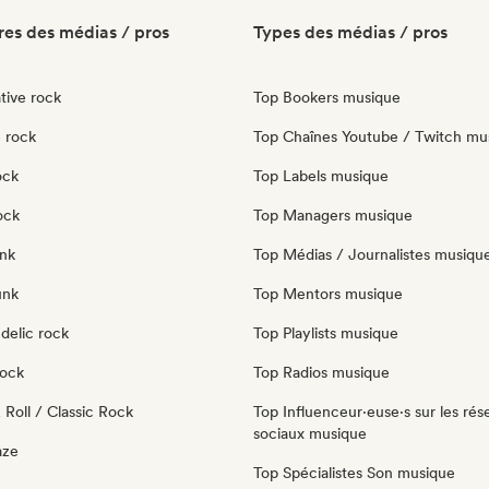
es des médias / pros
Types des médias / pros
tive rock
Top Bookers musique
 rock
Top Chaînes Youtube / Twitch mu
ock
Top Labels musique
ock
Top Managers musique
nk
Top Médias / Journalistes musiqu
unk
Top Mentors musique
delic rock
Top Playlists musique
Rock
Top Radios musique
Roll / Classic Rock
Top Influenceur·euse·s sur les rés
sociaux musique
aze
Top Spécialistes Son musique