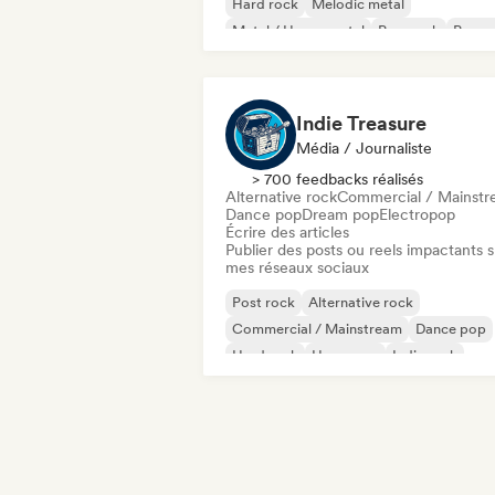
Hard rock
Melodic metal
Metal / Heavy metal
Pop punk
Pop r
Indie Treasure
Média / Journaliste
> 700 feedbacks réalisés
Alternative rock
Commercial / Mainst
Dance pop
Dream pop
Electropop
Écrire des articles
Publier des posts ou reels impactants s
mes réseaux sociaux
Post rock
Alternative rock
Commercial / Mainstream
Dance pop
Hard rock
Hyperpop
Indie rock
K-Pop/J-Pop