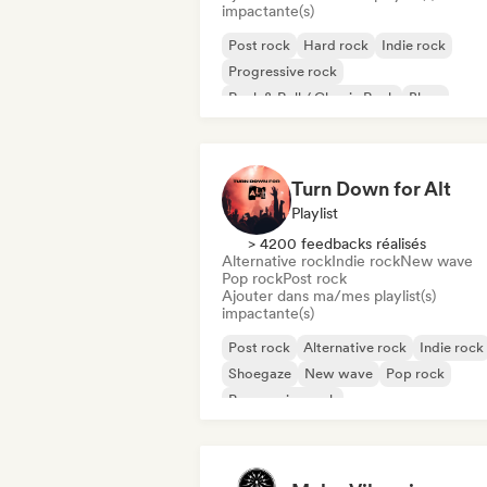
impactante(s)
Post rock
Hard rock
Indie rock
Progressive rock
Rock & Roll / Classic Rock
Blues
Garage rock
Surf rock
Turn Down for Alt
Playlist
> 4200 feedbacks réalisés
Alternative rock
Indie rock
New wave
Pop rock
Post rock
Ajouter dans ma/mes playlist(s)
impactante(s)
Post rock
Alternative rock
Indie rock
Shoegaze
New wave
Pop rock
Progressive rock