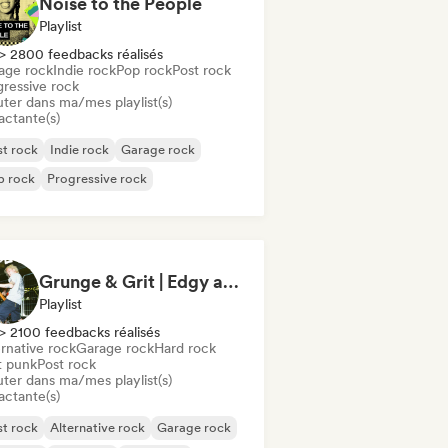
Noise to the People
Playlist
> 2800 feedbacks réalisés
age rock
Indie rock
Pop rock
Post rock
gressive rock
uter dans ma/mes playlist(s)
actante(s)
t rock
Indie rock
Garage rock
p rock
Progressive rock
Grunge & Grit | Edgy and Raw Rock Tracks
Playlist
> 2100 feedbacks réalisés
rnative rock
Garage rock
Hard rock
t punk
Post rock
uter dans ma/mes playlist(s)
actante(s)
t rock
Alternative rock
Garage rock