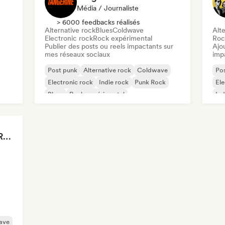
Média / Journaliste
> 6000 feedbacks réalisés
Alternative rock
Blues
Coldwave
Alte
Electronic rock
Rock expérimental
Roc
Publier des posts ou reels impactants sur
Ajo
mes réseaux sociaux
imp
Post punk
Alternative rock
Coldwave
Po
Electronic rock
Indie rock
Punk Rock
Ele
Blues
Rock expérimental
Ind
Rock Music - Classic Rock - Modern Rock
ave