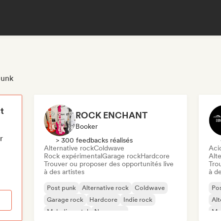
punk
t
ROCK ENCHANT
Booker
r
> 300 feedbacks réalisés
Alternative rock
Coldwave
Aci
Rock expérimental
Garage rock
Hardcore
Alte
Trouver ou proposer des opportunités live
Tro
à des artistes
à de
Post punk
Alternative rock
Coldwave
Po
Garage rock
Hardcore
Indie rock
Alt
Melodic metal
New wave
Mus