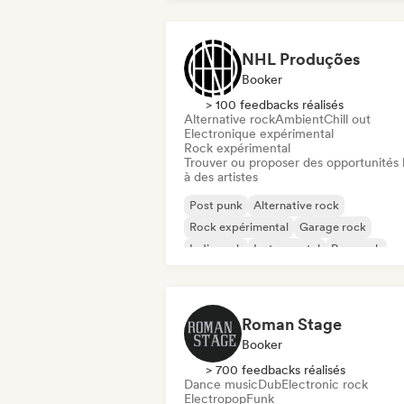
NHL Produções
Booker
> 100 feedbacks réalisés
Alternative rock
Ambient
Chill out
Electronique expérimental
Rock expérimental
Trouver ou proposer des opportunités l
à des artistes
Post punk
Alternative rock
Rock expérimental
Garage rock
Indie rock
Instrumental
Pop punk
Post rock
Roman Stage
Booker
> 700 feedbacks réalisés
Dance music
Dub
Electronic rock
Electropop
Funk