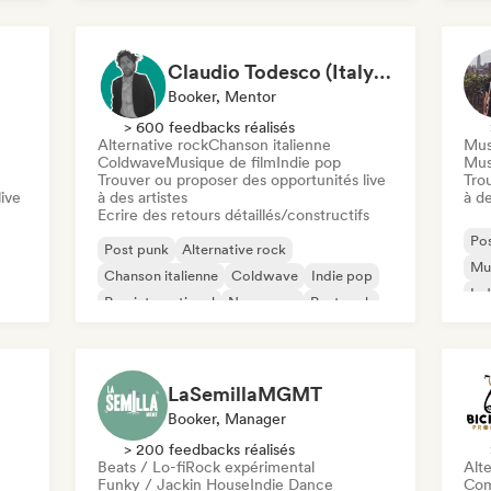
Claudio Todesco (Italy & Japan focus)
Booker, Mentor
> 600 feedbacks réalisés
Alternative rock
Chanson italienne
Mus
Coldwave
Musique de film
Indie pop
Mus
Trouver ou proposer des opportunités live
Tro
ive
à des artistes
à de
Ecrire des retours détaillés/constructifs
Po
Post punk
Alternative rock
Mus
Chanson italienne
Coldwave
Indie pop
Ind
Pop international
New wave
Post rock
LaSemillaMGMT
Booker, Manager
> 200 feedbacks réalisés
Beats / Lo-fi
Rock expérimental
Alte
Funky / Jackin House
Indie Dance
Com