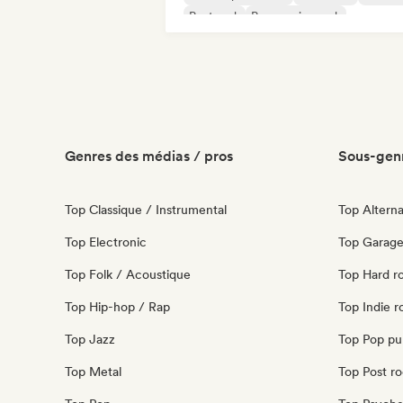
Post rock
Progressive rock
Genres des médias / pros
Sous-genr
Top Classique / Instrumental
Top Alterna
Top Electronic
Top Garage
Top Folk / Acoustique
Top Hard r
Top Hip-hop / Rap
Top Indie r
Top Jazz
Top Pop pu
Top Metal
Top Post r