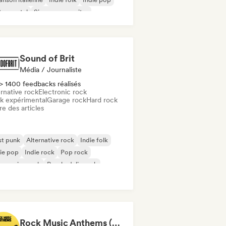
trumental
Singer-songwriter
Sound of Brit
Média / Journaliste
> 1400 feedbacks réalisés
rnative rock
Electronic rock
k expérimental
Garage rock
Hard rock
re des articles
st punk
Alternative rock
Indie folk
ie pop
Indie rock
Pop rock
gressive rock
Psychedelic rock
Rock Music Anthems (MonkeyPlaylists)