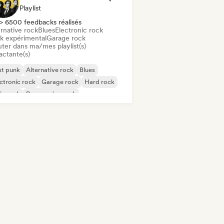
Playlist
> 6500 feedbacks réalisés
rnative rock
Blues
Electronic rock
k expérimental
Garage rock
uter dans ma/mes playlist(s)
actante(s)
st punk
Alternative rock
Blues
ctronic rock
Garage rock
Hard rock
ie rock
Progressive rock