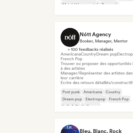
Metal / Heavy metal
Pop rock
Nótt Agency
Booker, Manager, Mentor
> 100 feedbacks réalisés
Americana
Country
Dream pop
Electro
French Pop
Trouver ou proposer des opportunités l
à des artistes
Manager/Représenter des artistes dan
leur carrière
Ecrire des retours détaillés/constructif
Post punk
Americana
Country
Dream pop
Electropop
French Pop
Indie folk
Indie pop
Bleu, Blanc, Rock