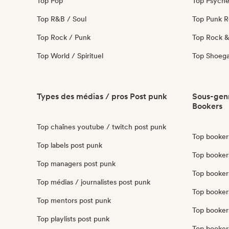
Top Pop
Top Psyche
Top R&B / Soul
Top Punk 
Top Rock / Punk
Top Rock & 
Top World / Spirituel
Top Shoeg
Types des médias / pros Post punk
Sous-genr
Bookers
Top chaînes youtube / twitch post punk
Top bookers
Top labels post punk
Top booker
Top managers post punk
Top booker
Top médias / journalistes post punk
Top booker
Top mentors post punk
Top booker
Top playlists post punk
Top booker