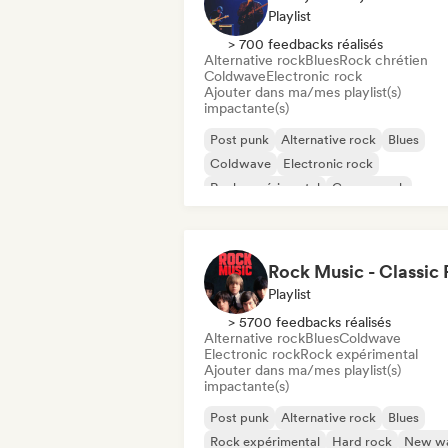
Playlist
> 700 feedbacks réalisés
Alternative rock
Blues
Rock chrétien
Coldwave
Electronic rock
Ajouter dans ma/mes playlist(s)
impactante(s)
Post punk
Alternative rock
Blues
Coldwave
Electronic rock
Rock expérimental
Garage rock
Indie rock
Playlist
> 5700 feedbacks réalisés
Alternative rock
Blues
Coldwave
Electronic rock
Rock expérimental
Ajouter dans ma/mes playlist(s)
impactante(s)
Post punk
Alternative rock
Blues
Rock expérimental
Hard rock
New w