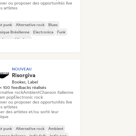
uver ou proposer des opportunités live
s artistes
st punk
Alternative rock
Blues
ique Brésilienne
Electronica
Funk
rdcore
Hip-hop
NOUVEAU
Risorgiva
Booker, Label
< 100 feedbacks réalisés
rnative rock
Ambient
Chanson italienne
am pop
Electronic rock
uver ou proposer des opportunités live
s artistes
er des artistes et/ou sortir leur
ique
st punk
Alternative rock
Ambient
nson italienne
Indie folk
Indie pop