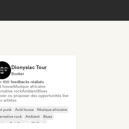
Dionysiac Tour
Booker
< 100 feedbacks réalisés
d house
Musique africaine
rnative rock
Ambient
Blues
uver ou proposer des opportunités live
s artistes
st punk
Acid house
Musique africaine
ernative rock
Ambient
Blues
ique Brésilienne
Chill out