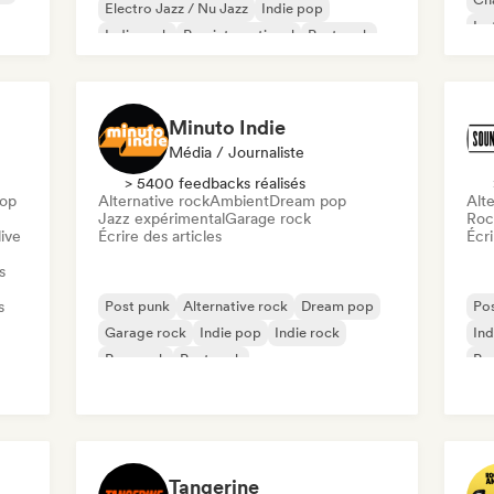
Electro Jazz / Nu Jazz
Indie pop
Ins
Indie rock
Pop international
Post rock
Minuto Indie
Média / Journaliste
> 5400 feedbacks réalisés
pop
Alternative rock
Ambient
Dream pop
Alte
Jazz expérimental
Garage rock
Roc
ive
Écrire des articles
Écri
s
s
Post punk
Alternative rock
Dream pop
Po
Garage rock
Indie pop
Indie rock
Ind
Pop punk
Post rock
Pro
Tangerine