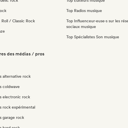
delic rock
Top Éditeurs musique
Rock
Top Radios musique
Roll / Classic Rock
Top Influenceur·euse·s sur les rés
sociaux musique
aze
Top Spécialistes Son musique
es des médias / pros
 alternative rock
s coldwave
s electronic rock
s rock expérimental
s garage rock
s hard rock