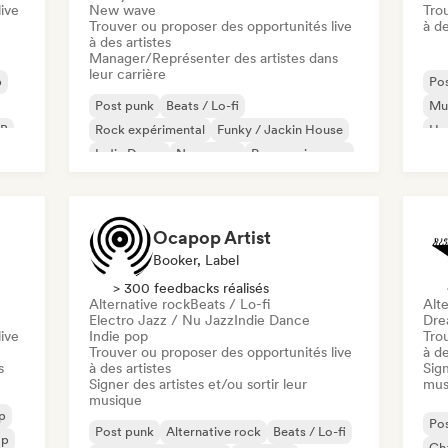
ive
New wave
Tro
Trouver ou proposer des opportunités live
à de
à des artistes
Manager/Représenter des artistes dans
leur carrière
p
Po
Post punk
Beats / Lo-fi
Mus
B
Rock expérimental
Funky / Jackin House
Ha
Indie Dance
New wave
Progressive pop
Psychedelic pop
Ocapop Artist
Booker, Label
> 300 feedbacks réalisés
Alternative rock
Beats / Lo-fi
Alte
Electro Jazz / Nu Jazz
Indie Dance
Dre
ive
Indie pop
Tro
Trouver ou proposer des opportunités live
à de
s
à des artistes
Sign
Signer des artistes et/ou sortir leur
mus
musique
p
Po
Post punk
Alternative rock
Beats / Lo-fi
op
Cha