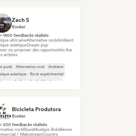
Zach S
Booker
> 1400 feedbacks réalisés
ique africaine
Alternative rock
Ambient
ique asiatique
Dream pop
uver ou proposer des opportunités live
s artistes
st punk
Alternative rock
Ambient
ique asiatique
Rock expérimental
ie pop
Indie rock
Lofi bedroom
Bicicleta Produtora
Booker
> 200 feedbacks réalisés
rnative rock
Blues
Musique Brésilienne
mercial / Mainstream
Country