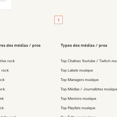
1
es des médias / pros
Types des médias / pros
tive rock
Top Chaînes Youtube / Twitch mu
 rock
Top Labels musique
ock
Top Managers musique
ock
Top Médias / Journalistes musiqu
nk
Top Mentors musique
ock
Top Playlists musique