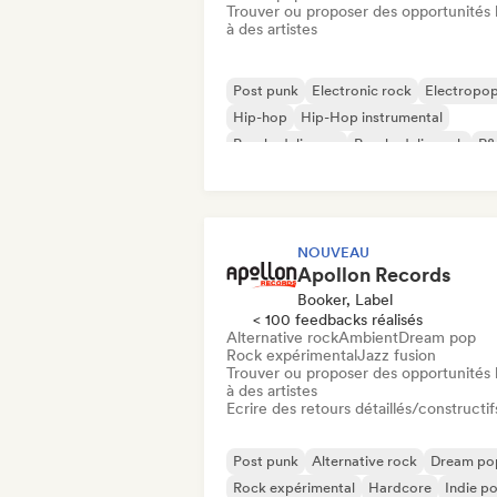
Trouver ou proposer des opportunités l
à des artistes
Post punk
Electronic rock
Electropo
Hip-hop
Hip-Hop instrumental
Psychedelic pop
Psychedelic rock
R&
NOUVEAU
Apollon Records
Booker, Label
< 100 feedbacks réalisés
Alternative rock
Ambient
Dream pop
Rock expérimental
Jazz fusion
Trouver ou proposer des opportunités l
à des artistes
Ecrire des retours détaillés/constructif
Post punk
Alternative rock
Dream po
Rock expérimental
Hardcore
Indie p