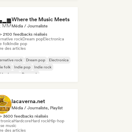
 international
Musique orientale
Where the Music Meets
Média / Journaliste
> 2100 feedbacks réalisés
rnative rock
Dream pop
Electronica
e folk
Indie pop
re des articles
ernative rock
Dream pop
Electronica
ie folk
Indie pop
Indie rock
fi bedroom
Pop rock
lacaverna.net
Média / Journaliste, Playlist
> 3600 feedbacks réalisés
ctronica
Hardcore
Hard rock
Hip-hop
se music
re des articles