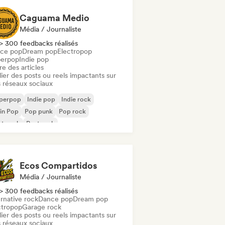
Caguama Medio
Média / Journaliste
> 300 feedbacks réalisés
ce pop
Dream pop
Electropop
erpop
Indie pop
re des articles
ier des posts ou reels impactants sur
 réseaux sociaux
perpop
Indie pop
Indie rock
in Pop
Pop punk
Pop rock
st punk
Post rock
Ecos Compartidos
Média / Journaliste
> 300 feedbacks réalisés
rnative rock
Dance pop
Dream pop
ctropop
Garage rock
ier des posts ou reels impactants sur
 réseaux sociaux