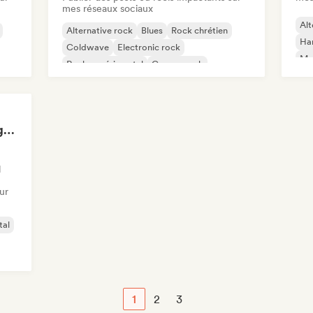
mes réseaux sociaux
Alt
Alternative rock
Blues
Rock chrétien
Ha
Coldwave
Electronic rock
Met
Rock expérimental
Garage rock
Hard rock
Extreminal Metal Magazine & TV
l
ur
tal
1
2
3