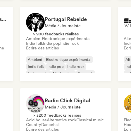
Indie folk
Rap
LMCB - Les Merveilles du Congo 🇨🇬
Portugal Rebelde
Média / Journaliste
> 900 feedbacks réalisés
Ambient
Electronique expérimental
Alte
Indie folk
Indie pop
Indie rock
Indi
ne
Écrire des articles
Écri
Ambient
Electronique expérimental
Alt
Indie folk
Indie pop
Indie rock
Ind
Instrumental
Modern jazz
Pop rock
Lo
Radio Click Digital
Média / Journaliste
> 3200 feedbacks réalisés
Acid house
Alternative rock
Classical music
Ele
Country
Dancehall
Hou
Écrire des articles
Écri