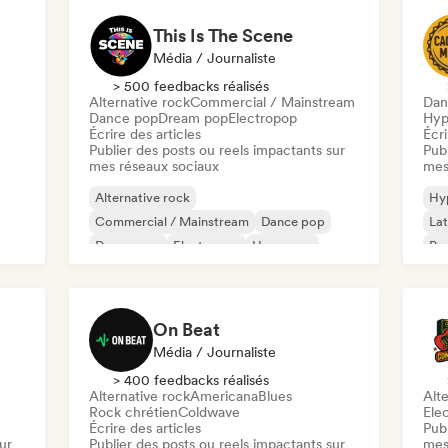
This Is The Scene
Média / Journaliste
> 500 feedbacks réalisés
Alternative rock
Commercial / Mainstream
Dan
Dance pop
Dream pop
Electropop
Hyp
Écrire des articles
Écri
Publier des posts ou reels impactants sur
Publ
mes réseaux sociaux
mes
Alternative rock
Hy
Commercial / Mainstream
Dance pop
Lat
Dream pop
Electropop
Hyperpop
Po
Pop punk
Post punk
On Beat
Média / Journaliste
> 400 feedbacks réalisés
Alternative rock
Americana
Blues
Alte
Rock chrétien
Coldwave
Ele
Écrire des articles
Publ
ur
Publier des posts ou reels impactants sur
mes