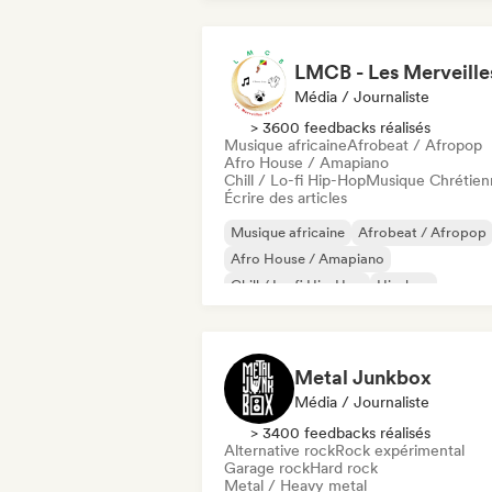
Média / Journaliste
> 3600 feedbacks réalisés
Musique africaine
Afrobeat / Afropop
Afro House / Amapiano
Chill / Lo-fi Hip-Hop
Musique Chrétien
Écrire des articles
Musique africaine
Afrobeat / Afropop
Afro House / Amapiano
Chill / Lo-fi Hip-Hop
Hip-hop
Rap international
Rap en anglais
Rap francais
Metal Junkbox
Média / Journaliste
> 3400 feedbacks réalisés
Alternative rock
Rock expérimental
Garage rock
Hard rock
Metal / Heavy metal