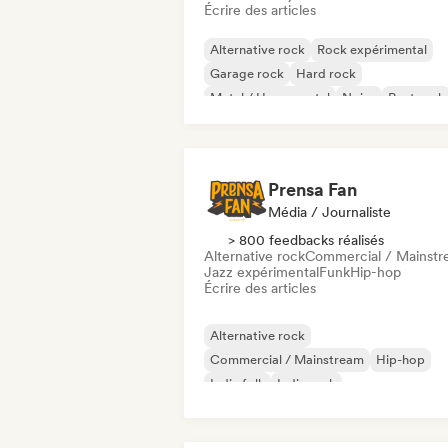
Écrire des articles
Alternative rock
Rock expérimental
Garage rock
Hard rock
Metal / Heavy metal
Noise
Post rock
Progressive rock
Prensa Fan
Média / Journaliste
> 800 feedbacks réalisés
Alternative rock
Commercial / Mainst
Jazz expérimental
Funk
Hip-hop
Écrire des articles
Alternative rock
Commercial / Mainstream
Hip-hop
Indie folk
Indie rock
Metal / Heavy metal
Pop rock
Post p