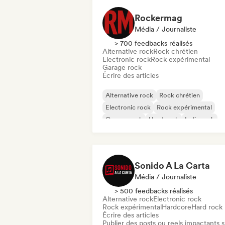
Rockermag
Média / Journaliste
> 700 feedbacks réalisés
Alternative rock
Rock chrétien
Electronic rock
Rock expérimental
Garage rock
Écrire des articles
Alternative rock
Rock chrétien
Electronic rock
Rock expérimental
Garage rock
Hard rock
Indie rock
New wave
Sonido A La Carta
Média / Journaliste
> 500 feedbacks réalisés
Alternative rock
Electronic rock
Rock expérimental
Hardcore
Hard rock
Écrire des articles
Publier des posts ou reels impactants s