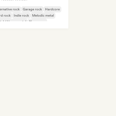
ernative rock
Garage rock
Hardcore
rd rock
Indie rock
Melodic metal
al / Heavy metal
New wave