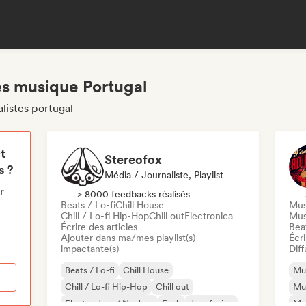
es musique Portugal
listes portugal
t
Stereofox
s ?
Média / Journaliste, Playlist
r
> 8000 feedbacks réalisés
Beats / Lo-fi
Chill House
Mus
Chill / Lo-fi Hip-Hop
Chill out
Electronica
Mus
Écrire des articles
Beat
Ajouter dans ma/mes playlist(s)
Écri
impactante(s)
Diff
Beats / Lo-fi
Chill House
Mus
Chill / Lo-fi Hip-Hop
Chill out
Mu
Electro Jazz / Nu Jazz
Funk
Jazz fusion
Mu