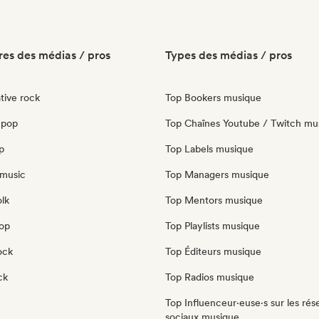
es des médias / pros
Types des médias / pros
tive rock
Top Bookers musique
 pop
Top Chaînes Youtube / Twitch mu
p
Top Labels musique
music
Top Managers musique
olk
Top Mentors musique
pop
Top Playlists musique
ock
Top Éditeurs musique
ck
Top Radios musique
Top Influenceur·euse·s sur les rés
sociaux musique