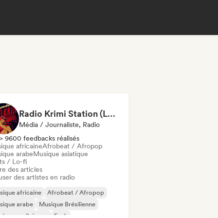
Radio Krimi Station (La Radio)
Média / Journaliste, Radio
> 9600 feedbacks réalisés
ique africaine
Afrobeat / Afropop
ique arabe
Musique asiatique
s / Lo-fi
re des articles
user des artistes en radio
ique africaine
Afrobeat / Afropop
sique arabe
Musique Brésilienne
sique caribéenne
Funk