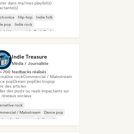
uter dans ma/mes playlist(s)
actante(s)
ctronica
Hip-hop
Indie folk
ie pop
Indie rock
al / Heavy metal
Punk Rock
 en anglais
Indie Treasure
Média / Journaliste
> 700 feedbacks réalisés
rnative rock
Commercial / Mainstream
ce pop
Dream pop
Electropop
re des articles
ier des posts ou reels impactants sur
 réseaux sociaux
ernative rock
mmercial / Mainstream
Dance pop
rd rock
Hyperpop
Indie rock
Pop/J-Pop
Pop punk