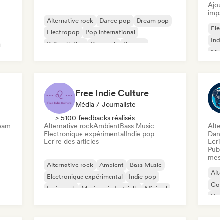
Ajo
imp
Alternative rock
Dance pop
Dream pop
Ele
Electropop
Pop international
Ind
K-Pop/J-Pop
Pop rock
Reggae
Met
Rap
Free Indie Culture
Média / Journaliste
> 5100 feedbacks réalisés
ream
Alternative rock
Ambient
Bass Music
Alte
Electronique expérimental
Indie pop
Dan
Écrire des articles
Écri
Publ
mes
Alternative rock
Ambient
Bass Music
Alt
Electronique expérimental
Indie pop
Co
Indie rock
Musique industrielle
Minimal
Ha
unk
K-