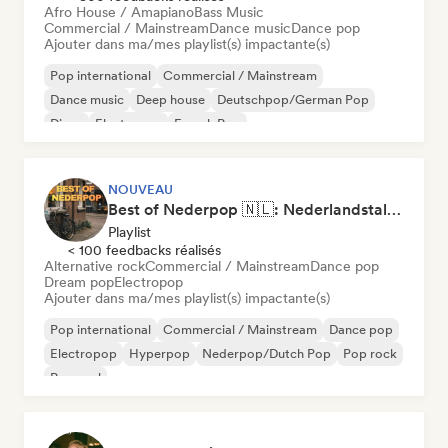
Afro House / Amapiano
Bass Music
Commercial / Mainstream
Dance music
Dance pop
Ajouter dans ma/mes playlist(s) impactante(s)
Pop international
Commercial / Mainstream
Dance music
Deep house
Deutschpop/German Pop
Disco
Electropop
French Pop
NOUVEAU
Best of Nederpop 🇳🇱: Nederlandstalige Pop & Hollandse Hits
Playlist
< 100 feedbacks réalisés
Alternative rock
Commercial / Mainstream
Dance pop
Dream pop
Electropop
Ajouter dans ma/mes playlist(s) impactante(s)
Pop international
Commercial / Mainstream
Dance pop
Electropop
Hyperpop
Nederpop/Dutch Pop
Pop rock
Pop soul