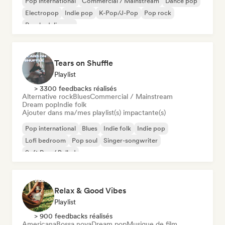
Pop international
Commercial / Mainstream
Dance pop
Electropop
Indie pop
K-Pop/J-Pop
Pop rock
Psychedelic pop
Tears on Shuffle
Playlist
> 3300 feedbacks réalisés
Alternative rock
Blues
Commercial / Mainstream
Dream pop
Indie folk
Ajouter dans ma/mes playlist(s) impactante(s)
Pop international
Blues
Indie folk
Indie pop
Lofi bedroom
Pop soul
Singer-songwriter
Soft Pop / Ballad
Relax & Good Vibes
Playlist
> 900 feedbacks réalisés
Americana
Bossa nova
Dream pop
Musique de film