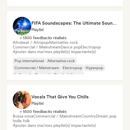
FIFA Soundscapes: The Ultimate Soundtrack ⚽️ Festival Indie, Electropop & Dance Anthems
Playlist
> 1300 feedbacks réalisés
Afrobeat / Afropop
Alternative rock
Commercial / Mainstream
Dance pop
Electropop
Ajouter dans ma/mes playlist(s) impactante(s)
Pop international
Alternative rock
Commercial / Mainstream
Electropop
Hyperpop
Indie rock
Pop rock
Psychedelic pop
Vocals That Give You Chills
Playlist
> 1500 feedbacks réalisés
Bossa nova
Commercial / Mainstream
Country
Dream pop
Indie folk
Ajouter dans ma/mes playlist(s) impactante(s)