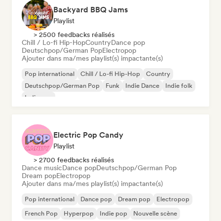
Backyard BBQ Jams
Playlist
> 2500 feedbacks réalisés
Chill / Lo-fi Hip-Hop
Country
Dance pop
Deutschpop/German Pop
Electropop
Ajouter dans ma/mes playlist(s) impactante(s)
Pop international
Chill / Lo-fi Hip-Hop
Country
Deutschpop/German Pop
Funk
Indie Dance
Indie folk
Indie pop
Electric Pop Candy
Playlist
> 2700 feedbacks réalisés
Dance music
Dance pop
Deutschpop/German Pop
Dream pop
Electropop
Ajouter dans ma/mes playlist(s) impactante(s)
Pop international
Dance pop
Dream pop
Electropop
French Pop
Hyperpop
Indie pop
Nouvelle scène