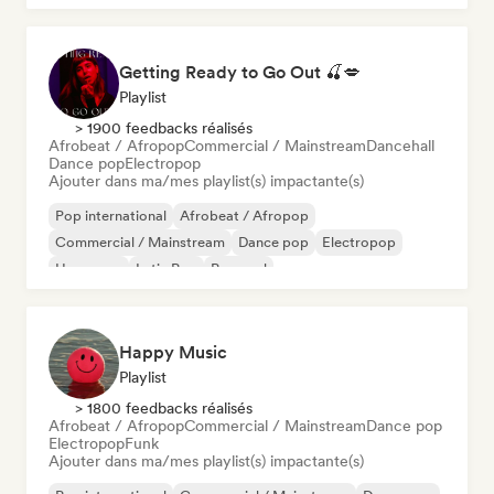
Getting Ready to Go Out 🍒💋
Playlist
> 1900 feedbacks réalisés
Afrobeat / Afropop
Commercial / Mainstream
Dancehall
Dance pop
Electropop
Ajouter dans ma/mes playlist(s) impactante(s)
Pop international
Afrobeat / Afropop
Commercial / Mainstream
Dance pop
Electropop
Hyperpop
Latin Pop
Pop soul
Happy Music
Playlist
> 1800 feedbacks réalisés
Afrobeat / Afropop
Commercial / Mainstream
Dance pop
Electropop
Funk
Ajouter dans ma/mes playlist(s) impactante(s)