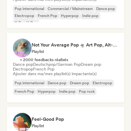
Pop international
Commercial / Mainstream
Dance pop
Electropop
French Pop
Hyperpop
Indie pop
K-Pop/J-Pop
Not Your Average Pop 🛸 Art Pop, Alt-Pop & Indie Pop
Playlist
> 2000 feedbacks réalisés
Dance pop
Deutschpop/German Pop
Dream pop
Electropop
French Pop
Ajouter dans ma/mes playlist(s) impactante(s)
Pop international
Dance pop
Dream pop
Electropop
French Pop
Hyperpop
Indie pop
Pop rock
Feel-Good Pop
Playlist