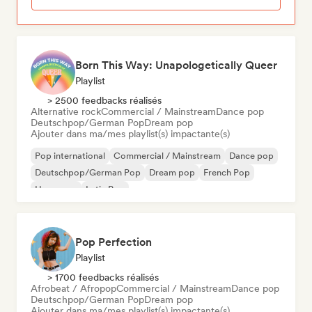
Born This Way: Unapologetically Queer
Playlist
> 2500 feedbacks réalisés
Alternative rock
Commercial / Mainstream
Dance pop
Deutschpop/German Pop
Dream pop
Ajouter dans ma/mes playlist(s) impactante(s)
Pop international
Commercial / Mainstream
Dance pop
Deutschpop/German Pop
Dream pop
French Pop
Hyperpop
Latin Pop
Pop Perfection
Playlist
> 1700 feedbacks réalisés
Afrobeat / Afropop
Commercial / Mainstream
Dance pop
Deutschpop/German Pop
Dream pop
Ajouter dans ma/mes playlist(s) impactante(s)