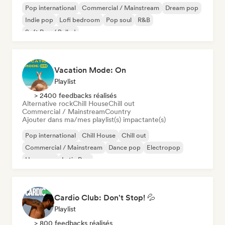
Pop international
Commercial / Mainstream
Dream pop
Indie pop
Lofi bedroom
Pop soul
R&B
Soft Pop / Ballad
Vacation Mode: On
Playlist
> 2400 feedbacks réalisés
Alternative rock
Chill House
Chill out
Commercial / Mainstream
Country
Ajouter dans ma/mes playlist(s) impactante(s)
Pop international
Chill House
Chill out
Commercial / Mainstream
Dance pop
Electropop
Hyperpop
Latin Pop
Cardio Club: Don't Stop! 💦
Playlist
> 800 feedbacks réalisés