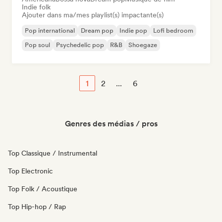
Indie folk
Ajouter dans ma/mes playlist(s) impactante(s)
Pop international
Dream pop
Indie pop
Lofi bedroom
Pop soul
Psychedelic pop
R&B
Shoegaze
1
2
...
6
Genres des médias / pros
Top Classique / Instrumental
Top Electronic
Top Folk / Acoustique
Top Hip-hop / Rap