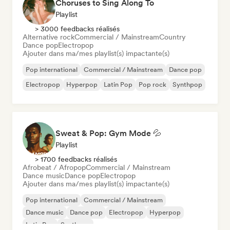
Choruses to Sing Along To
Playlist
> 3000 feedbacks réalisés
Alternative rock
Commercial / Mainstream
Country
Dance pop
Electropop
Ajouter dans ma/mes playlist(s) impactante(s)
Pop international
Commercial / Mainstream
Dance pop
Electropop
Hyperpop
Latin Pop
Pop rock
Synthpop
Sweat & Pop: Gym Mode 💦
Playlist
> 1700 feedbacks réalisés
Afrobeat / Afropop
Commercial / Mainstream
Dance music
Dance pop
Electropop
Ajouter dans ma/mes playlist(s) impactante(s)
Pop international
Commercial / Mainstream
Dance music
Dance pop
Electropop
Hyperpop
Latin Pop
Synthpop