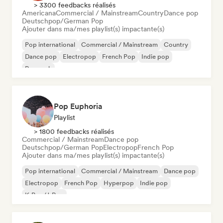
> 3300 feedbacks réalisés
Americana
Commercial / Mainstream
Country
Dance pop
Deutschpop/German Pop
Ajouter dans ma/mes playlist(s) impactante(s)
Pop international
Commercial / Mainstream
Country
Dance pop
Electropop
French Pop
Indie pop
Pop rock
Pop Euphoria
Playlist
> 1800 feedbacks réalisés
Commercial / Mainstream
Dance pop
Deutschpop/German Pop
Electropop
French Pop
Ajouter dans ma/mes playlist(s) impactante(s)
Pop international
Commercial / Mainstream
Dance pop
Electropop
French Pop
Hyperpop
Indie pop
K-Pop/J-Pop