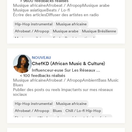
> 9600 feedbacks réalisés
Musique africaine
Afrobeat / Afropop
Musique arabe
Musique asiatique
Beats / Lo-fi
Écrire des articles
Diffuser des artistes en radio
Hip-Hop instrumental
Musique africaine
Afrobeat / Afropop
Musique arabe
Musique Brésilienne
Musique caribéenne
Funk
Rap international
NOUVEAU
ChefKD (African Music & Culture)
Influenceur·euse Sur Les Réseaux Sociaux
< 100 feedbacks réalisés
Musique africaine
Afrobeat / Afropop
Ambient
Bass Music
Blues
Publier des posts ou reels impactants sur mes réseaux
sociaux
Hip-Hop instrumental
Musique africaine
Afrobeat / Afropop
Blues
Chill / Lo-fi Hip-Hop
Electro Jazz / Nu Jazz
Jazz expérimental
Jazz fusion