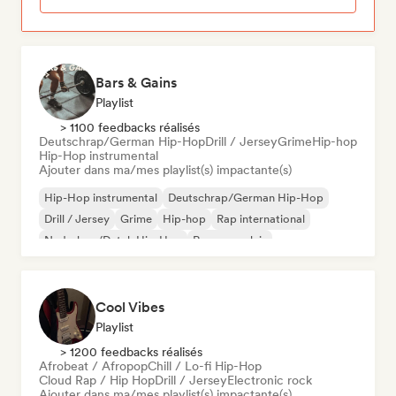
Bars & Gains
Playlist
> 1100 feedbacks réalisés
Deutschrap/German Hip-Hop
Drill / Jersey
Grime
Hip-hop
Hip-Hop instrumental
Ajouter dans ma/mes playlist(s) impactante(s)
Hip-Hop instrumental
Deutschrap/German Hip-Hop
Drill / Jersey
Grime
Hip-hop
Rap international
Nederhop/Dutch Hip-Hop
Rap en anglais
Cool Vibes
Playlist
> 1200 feedbacks réalisés
Afrobeat / Afropop
Chill / Lo-fi Hip-Hop
Cloud Rap / Hip Hop
Drill / Jersey
Electronic rock
Ajouter dans ma/mes playlist(s) impactante(s)