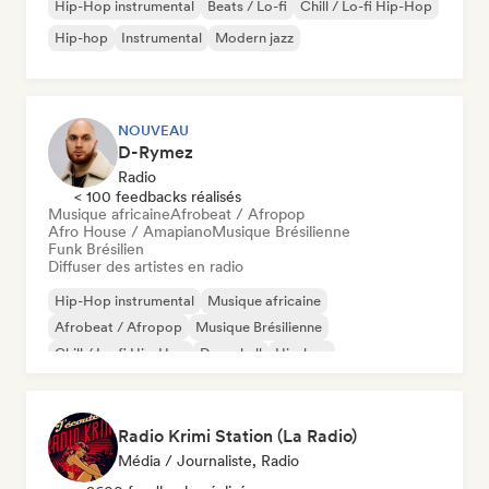
Hip-Hop instrumental
Beats / Lo-fi
Chill / Lo-fi Hip-Hop
Hip-hop
Instrumental
Modern jazz
NOUVEAU
D-Rymez
Radio
< 100 feedbacks réalisés
Musique africaine
Afrobeat / Afropop
Afro House / Amapiano
Musique Brésilienne
Funk Brésilien
Diffuser des artistes en radio
Hip-Hop instrumental
Musique africaine
Afrobeat / Afropop
Musique Brésilienne
Chill / Lo-fi Hip-Hop
Dancehall
Hip-hop
Rap international
Radio Krimi Station (La Radio)
Média / Journaliste, Radio