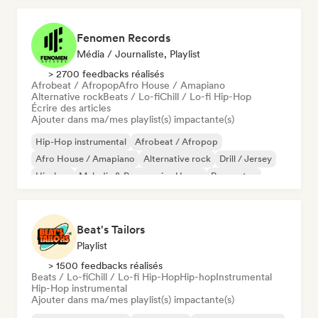
Fenomen Records
Média / Journaliste, Playlist
> 2700 feedbacks réalisés
Afrobeat / Afropop
Afro House / Amapiano
Alternative rock
Beats / Lo-fi
Chill / Lo-fi Hip-Hop
Écrire des articles
Ajouter dans ma/mes playlist(s) impactante(s)
Hip-Hop instrumental
Afrobeat / Afropop
Afro House / Amapiano
Alternative rock
Drill / Jersey
Hip-hop
Melodic & Progressive House
Reggaeton
Beat's Tailors
Playlist
> 1500 feedbacks réalisés
Beats / Lo-fi
Chill / Lo-fi Hip-Hop
Hip-hop
Instrumental
Hip-Hop instrumental
Ajouter dans ma/mes playlist(s) impactante(s)