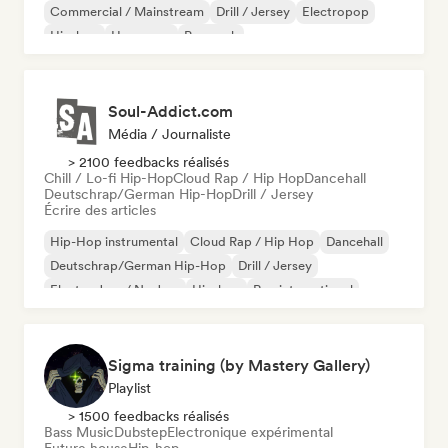
Commercial / Mainstream
Drill / Jersey
Electropop
Hip-hop
Hyperpop
Pop rock
Soul-Addict.com
Média / Journaliste
> 2100 feedbacks réalisés
Chill / Lo-fi Hip-Hop
Cloud Rap / Hip Hop
Dancehall
Deutschrap/German Hip-Hop
Drill / Jersey
Écrire des articles
Hip-Hop instrumental
Cloud Rap / Hip Hop
Dancehall
Deutschrap/German Hip-Hop
Drill / Jersey
Electro Jazz / Nu Jazz
Hip-hop
Rap international
Sigma training (by Mastery Gallery)
Playlist
> 1500 feedbacks réalisés
Bass Music
Dubstep
Electronique expérimental