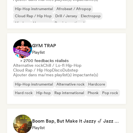
Hip-Hop instrumental
Afrobeat / Afropop
Cloud Rap / Hip Hop
Drill / Jersey
Electropop
Hip-hop
Hyperpop
Rap international
GYM TRAP
Playlist
> 2700 feedbacks réalisés
Alternative rock
Chill / Lo-fi Hip-Hop
Cloud Rap / Hip Hop
Disco
Dubstep
Ajouter dans ma/mes playlist(s) impactante(s)
Hip-Hop instrumental
Alternative rock
Hardcore
Hard rock
Hip-hop
Rap international
Phonk
Pop rock
Boom Bap, But Make It Jazzy 🎷 Jazz Rap, Underground & Conscious Hip-Hop
Playlist