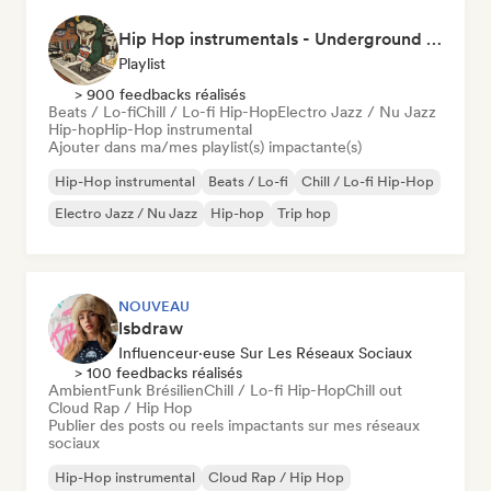
Hip Hop instrumentals - Underground boombap & Lo Fi Hip Hop (by Snaap)
Playlist
> 900 feedbacks réalisés
Beats / Lo-fi
Chill / Lo-fi Hip-Hop
Electro Jazz / Nu Jazz
Hip-hop
Hip-Hop instrumental
Ajouter dans ma/mes playlist(s) impactante(s)
Hip-Hop instrumental
Beats / Lo-fi
Chill / Lo-fi Hip-Hop
Electro Jazz / Nu Jazz
Hip-hop
Trip hop
NOUVEAU
lsbdraw
Influenceur·euse Sur Les Réseaux Sociaux
> 100 feedbacks réalisés
Ambient
Funk Brésilien
Chill / Lo-fi Hip-Hop
Chill out
Cloud Rap / Hip Hop
Publier des posts ou reels impactants sur mes réseaux
sociaux
Hip-Hop instrumental
Cloud Rap / Hip Hop