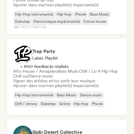
Future house
Hip-hop
Ajouter dans ma/mes playlist(s) impactante(s)
Hip-Hop instrumental
Hip-hop
Phonk
Bass Music
Dubstep
Electronique expérimental
Future house
Rap international
Trap Party
Label, Playlist
> 4100 feedbacks réalisés
Afro House / Amapiano
Bass Music
Chill / Lo-fi Hip-Hop
Chill out
Dance music
Signer des artistes et/ou sortir leur musique
Ajouter dans ma/mes playlist(s) impactante(s)
Hip-Hop instrumental
Bass Music
Dance music
Drill / Jersey
Dubstep
Grime
Hip-hop
Phonk
Gobi Desert Collective