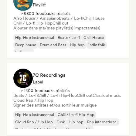
Playlist
> 9800 feedbacks réalisés
Afro House / Amapiano
Beats / Lo-fi
Chill House
Chill / Lo-fi Hip-Hop
Chill out
Ajouter dans ma/mes playlist(s) impactante(s)
Hip-Hop instrumental
Beats / Lo-fi
Chill House
Deep house
Drum and Bass
Hip-hop
Indie folk
Indie pop
7C Recordings
Label
> 1400 feedbacks réalisés
Beats / Lo-fi
Chill / Lo-fi Hip-Hop
Chill out
Classical music
Cloud Rap / Hip Hop
Signer des artistes et/ou sortir leur musique
Hip-Hop instrumental
Chill / Lo-fi Hip-Hop
Cloud Rap / Hip Hop
Funk
Hip-hop
Rap international
Nederhop/Dutch Hip-Hop
Rap en anglais