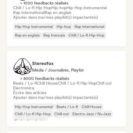
> 1000 feedbacks réalisés
Chill / Lo-fi Hip-Hop
Hip-hop
Hip-Hop instrumental
Rap international
Rap en anglais
Ajouter dans ma/mes playlist(s) impactante(s)
Hip-Hop instrumental
Hip-hop
Rap international
Rap en anglais
Rap francais
Chill / Lo-fi Hip-Hop
Stereofox
Média / Journaliste, Playlist
> 8000 feedbacks réalisés
Beats / Lo-fi
Chill House
Chill / Lo-fi Hip-Hop
Chill out
Electronica
Écrire des articles
Ajouter dans ma/mes playlist(s) impactante(s)
Hip-Hop instrumental
Beats / Lo-fi
Chill House
Chill / Lo-fi Hip-Hop
Chill out
Electro Jazz / Nu Jazz
Funk
Jazz fusion