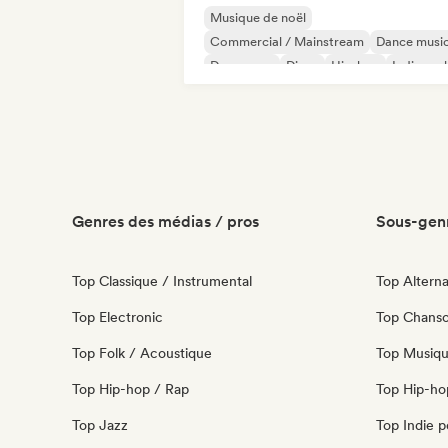
Musique de noël
Commercial / Mainstream
Dance musi
Dance pop
Disco
Hip-hop
Indie roc
Melodic metal
Genres des médias / pros
Sous-genr
Top Classique / Instrumental
Top Alterna
Top Electronic
Top Chanso
Top Folk / Acoustique
Top Musiqu
Top Hip-hop / Rap
Top Hip-ho
Top Jazz
Top Indie 