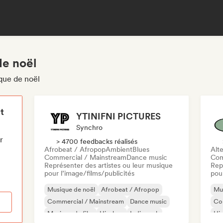
de noël
que de noël
t
YTINIFNI PICTURES
Synchro
r
> 4700 feedbacks réalisés
Afrobeat / Afropop
Ambient
Blues
Alte
Commercial / Mainstream
Dance music
Com
Représenter des artistes ou leur musique
Rep
pour l’image/films/publicités
pour
Musique de noël
Afrobeat / Afropop
Mus
Commercial / Mainstream
Dance music
Co
Musique de film
Hip-hop
Indie rock
Hi