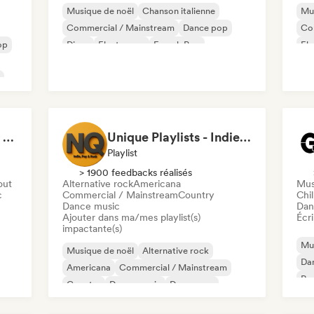
Musique de noël
Chanson italienne
Mus
Commercial / Mainstream
Dance pop
Co
op
Disco
Electropop
French Pop
Ele
Chanson Française / Variété
Nou
I am 101% in love with you
Unique Playlists - Indie, Pop & Rock
Playlist
> 1900 feedbacks réalisés
out
Alternative rock
Americana
Mus
c
Commercial / Mainstream
Country
Chil
Dance music
Dan
Ajouter dans ma/mes playlist(s)
Écri
impactante(s)
Mus
Musique de noël
Alternative rock
Da
Americana
Commercial / Mainstream
Rap
Country
Dance music
Dance pop
Electropop