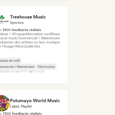
Treehouse Music
Synchro
> 3100 feedbacks réalisés
obeat / Afropop
Alternative rock
Blues
sical music
Commercial / Mainstream
résenter des artistes ou leur musique
 l’image/films/publicités
ique de noël
mmercial / Mainstream
Electronica
ie folk
Indie pop
Pop rock
st punk
Synthpop
Putumayo World Music
Label, Playlist
> 7300 feedbacks réalisés