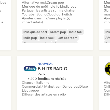
lues
Alternative rock
Dream pop
Mus
Musique de noël
Indie folk
Indie pop
Mus
s
Partager les artistes sur ma chaîne
Sign
YouTube, SoundCloud ou Twitch
mus
Ajouter dans ma/mes playlist(s)
Ajo
que
impactante(s)
imp
Musique de noël
Dream pop
Indie folk
Mus
Indie pop
Indie rock
Lofi bedroom
Af
Singer-songwriter
Alternative rock
Bo
Mu
NOUVEAU
F. HITS RADIO
Radio
> 200 feedbacks réalisés
Chanson italienne
Alte
Commercial / Mainstream
Dance pop
Disco
Chil
Electropop
Com
Diffuser des artistes en radio
Diff