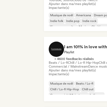
YouTube, SoundCloud ou Twitch
Ajouter dans ma/mes playlist(s)
impactante(s)
Musique de noël
Americana
Dream p
Indie folk
Indie pop
Indie rock
Singer-songwriter
Musique Chrétienne
Playlist
> 4600 feedbacks réalisés
Beats / Lo-fi
Chill / Lo-fi Hip-Hop
Chill 
Commercial / Mainstream
Dance musi
Ajouter dans ma/mes playlist(s)
impactante(s)
Musique de noël
Beats / Lo-fi
Chill / Lo-fi Hip-Hop
Chill out
Commercial / Mainstream
Indie pop
Pop international
K-Pop/J-Pop