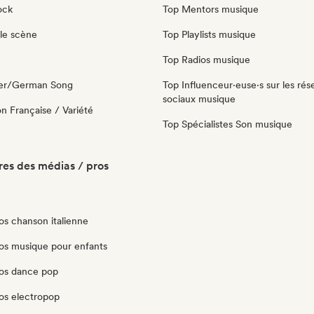
ock
Top Mentors musique
le scène
Top Playlists musique
Top Radios musique
ger/German Song
Top Influenceur·euse·s sur les rés
sociaux musique
n Française / Variété
Top Spécialistes Son musique
es des médias / pros
os chanson italienne
os musique pour enfants
os dance pop
os electropop