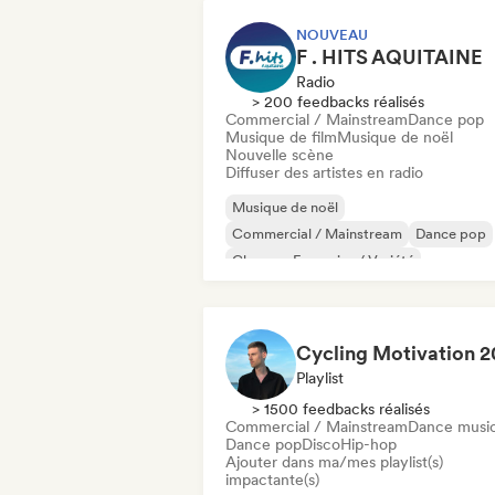
NOUVEAU
F . HITS AQUITAINE
Radio
> 200 feedbacks réalisés
Commercial / Mainstream
Dance pop
Musique de film
Musique de noël
Nouvelle scène
Diffuser des artistes en radio
Musique de noël
Commercial / Mainstream
Dance pop
Chanson Française / Variété
Musique de film
Nouvelle scène
Playlist
> 1500 feedbacks réalisés
Commercial / Mainstream
Dance musi
Dance pop
Disco
Hip-hop
Ajouter dans ma/mes playlist(s)
impactante(s)