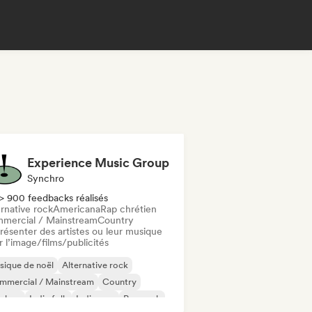
Experience Music Group
Synchro
> 900 feedbacks réalisés
rnative rock
Americana
Rap chrétien
mercial / Mainstream
Country
résenter des artistes ou leur musique
 l’image/films/publicités
ique de noël
Alternative rock
mmercial / Mainstream
Country
p-hop
Indie folk
Indie pop
Pop rock