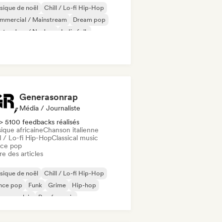
ique de noël
Chill / Lo-fi Hip-Hop
mmercial / Mainstream
Dream pop
ctro Jazz / Nu Jazz
Indie folk
velle scène
Pop rock
Generasonrap
Média / Journaliste
> 5100 feedbacks réalisés
ique africaine
Chanson italienne
l / Lo-fi Hip-Hop
Classical music
ce pop
re des articles
ique de noël
Chill / Lo-fi Hip-Hop
nce pop
Funk
Grime
Hip-hop
 en anglais
Rap francais