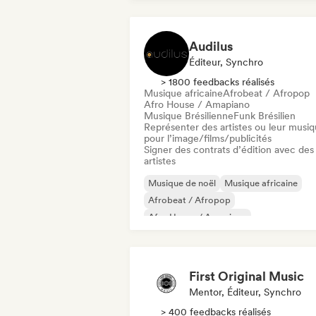
Audilus
Éditeur, Synchro
> 1800 feedbacks réalisés
Musique africaine
Afrobeat / Afropop
Afro House / Amapiano
Musique Brésilienne
Funk Brésilien
Représenter des artistes ou leur musi
pour l’image/films/publicités
Signer des contrats d’édition avec des
artistes
Musique de noël
Musique africaine
Afrobeat / Afropop
Afro House / Amapiano
Musique Brésilienne
Funk Brésilien
Musique caribéenne
Hardcore
First Original Music
Mentor, Éditeur, Synchro
> 400 feedbacks réalisés