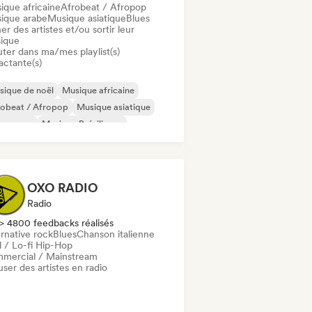
ique africaine
Afrobeat / Afropop
ique arabe
Musique asiatique
Blues
er des artistes et/ou sortir leur
ique
uter dans ma/mes playlist(s)
actante(s)
ique de noël
Musique africaine
robeat / Afropop
Musique asiatique
ssa nova
Musique Brésilienne
sique caribéenne
Latin music
OXO RADIO
Radio
> 4800 feedbacks réalisés
rnative rock
Blues
Chanson italienne
l / Lo-fi Hip-Hop
mercial / Mainstream
user des artistes en radio