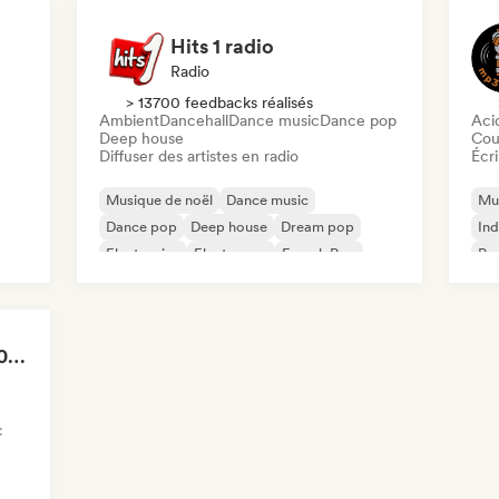
Hits 1 radio
Radio
> 13700 feedbacks réalisés
Ambient
Dancehall
Dance music
Dance pop
Aci
Deep house
Cou
Diffuser des artistes en radio
Écri
Musique de noël
Dance music
Mus
Dance pop
Deep house
Dream pop
Ind
Electronica
Electropop
French Pop
Po
Cycling Motivation 2026 (Lukas Kunz)
c