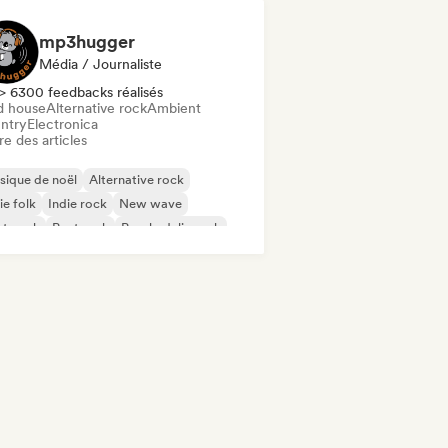
mp3hugger
Média / Journaliste
> 6300 feedbacks réalisés
d house
Alternative rock
Ambient
ntry
Electronica
re des articles
ique de noël
Alternative rock
ie folk
Indie rock
New wave
st punk
Post rock
Psychedelic rock