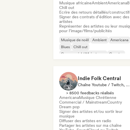
Musique africaine
Ambient
Americana
B
Chill out
Ecrire des retours détaillés/constructif
Signer des contrats d’édition avec des
artistes
Représenter des artistes ou leur musi
pour l’image/films/publicités
Musique de noël
Ambient
Americana
Blues
Chill out
Commercial / Mainstream
Country
Dream pop
Indie Folk Central
Chaîne Youtube / Twitch, Label, Playlist, Radio
> 8500 feedbacks réalisés
Americana
Musique Chrétienne
Commercial / Mainstream
Country
Dream pop
Signer des artistes et/ou sortir leur
musique
Diffuser des artistes en radio
Partager les artistes sur ma chaîne