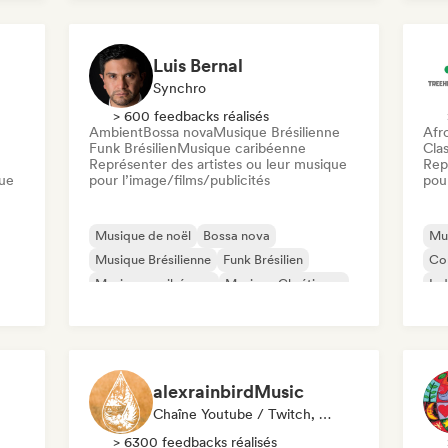
Musique industrielle
Luis Bernal
Synchro
> 600 feedbacks réalisés
Ambient
Bossa nova
Musique Brésilienne
Afr
Funk Brésilien
Musique caribéenne
Clas
Représenter des artistes ou leur musique
Rep
que
pour l’image/films/publicités
pour
Musique de noël
Bossa nova
Mus
Musique Brésilienne
Funk Brésilien
Co
Musique caribéenne
Musique Chrétienne
Ind
Dancehall
Latin music
Po
alexrainbirdMusic
Chaîne Youtube / Twitch, Playlist
> 6300 feedbacks réalisés