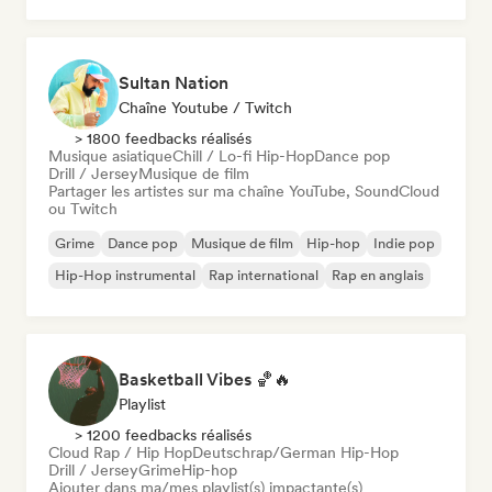
Sultan Nation
Chaîne Youtube / Twitch
> 1800 feedbacks réalisés
Musique asiatique
Chill / Lo-fi Hip-Hop
Dance pop
Drill / Jersey
Musique de film
Partager les artistes sur ma chaîne YouTube, SoundCloud
ou Twitch
Grime
Dance pop
Musique de film
Hip-hop
Indie pop
Hip-Hop instrumental
Rap international
Rap en anglais
Basketball Vibes 🏀🔥
Playlist
> 1200 feedbacks réalisés
Cloud Rap / Hip Hop
Deutschrap/German Hip-Hop
Drill / Jersey
Grime
Hip-hop
Ajouter dans ma/mes playlist(s) impactante(s)