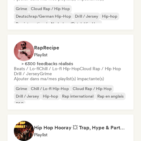
Grime
Cloud Rap / Hip Hop
Deutschrap/German Hip-Hop
Drill / Jersey
Hip-hop
Rap international
Nederhop/Dutch Hip-Hop
Rap en anglais
RapRecipe
Playlist
> 6300 feedbacks réalisés
Beats / Lo-fi
Chill / Lo-fi Hip-Hop
Cloud Rap / Hip Hop
Drill / Jersey
Grime
Ajouter dans ma/mes playlist(s) impactante(s)
Grime
Chill / Lo-fi Hip-Hop
Cloud Rap / Hip Hop
Drill / Jersey
Hip-hop
Rap international
Rap en anglais
R&B
Hip Hop Hooray 💥 Trap, Hype & Party Rap Bangers
Playlist