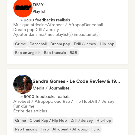
DMY
Playlist
> 9300 feedbacks réalisés
Musique africaine
Afrobeat / Afropop
Dancehall
Dream pop
Drill / Jersey
Ajouter dans ma/mes playlist(s) impactante(s)
Grime
Dancehall
Dream pop
Drill / Jersey
Hip-hop
Rap en anglais
Rap francais
R&B
Sandra Gomes - Le Code Review & 1993initiales
Média / Journaliste
> 5000 feedbacks réalisés
Afrobeat / Afropop
Cloud Rap / Hip Hop
Drill / Jersey
Funk
Grime
Écrire des articles
Grime
Cloud Rap / Hip Hop
Drill / Jersey
Hip-hop
Rap francais
Trap
Afrobeat / Afropop
Funk