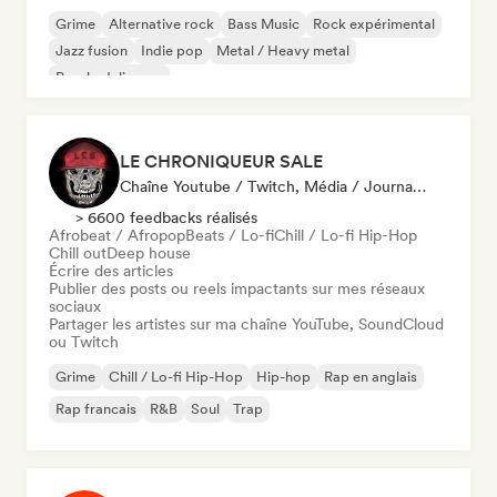
Grime
Alternative rock
Bass Music
Rock expérimental
Jazz fusion
Indie pop
Metal / Heavy metal
Psychedelic pop
LE CHRONIQUEUR SALE
Chaîne Youtube / Twitch, Média / Journaliste, Influenceur·euse Sur Les Réseaux Sociaux
> 6600 feedbacks réalisés
Afrobeat / Afropop
Beats / Lo-fi
Chill / Lo-fi Hip-Hop
Chill out
Deep house
Écrire des articles
Publier des posts ou reels impactants sur mes réseaux
sociaux
Partager les artistes sur ma chaîne YouTube, SoundCloud
ou Twitch
Grime
Chill / Lo-fi Hip-Hop
Hip-hop
Rap en anglais
Rap francais
R&B
Soul
Trap