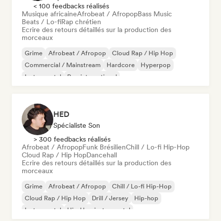
< 100 feedbacks réalisés
Musique africaine
Afrobeat / Afropop
Bass Music
Beats / Lo-fi
Rap chrétien
Ecrire des retours détaillés sur la production des
morceaux
Grime
Afrobeat / Afropop
Cloud Rap / Hip Hop
Commercial / Mainstream
Hardcore
Hyperpop
Instrumental
Pop international
HED
Spécialiste Son
> 300 feedbacks réalisés
Afrobeat / Afropop
Funk Brésilien
Chill / Lo-fi Hip-Hop
Cloud Rap / Hip Hop
Dancehall
Ecrire des retours détaillés sur la production des
morceaux
Grime
Afrobeat / Afropop
Chill / Lo-fi Hip-Hop
Cloud Rap / Hip Hop
Drill / Jersey
Hip-hop
Instrumental
Hip-Hop instrumental