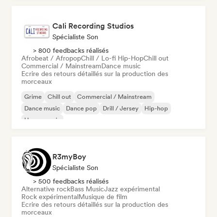
Cali Recording Studios
Spécialiste Son
> 800 feedbacks réalisés
Afrobeat / Afropop
Chill / Lo-fi Hip-Hop
Chill out
Commercial / Mainstream
Dance music
Ecrire des retours détaillés sur la production des
morceaux
Grime
Chill out
Commercial / Mainstream
Dance music
Dance pop
Drill / Jersey
Hip-hop
House music
R3myBoy
Spécialiste Son
> 500 feedbacks réalisés
Alternative rock
Bass Music
Jazz expérimental
Rock expérimental
Musique de film
Ecrire des retours détaillés sur la production des
morceaux