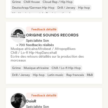
Grime
Chill House
Cloud Rap / Hip Hop
Deutschrap/German Hip-Hop
Drill / Jersey
Hip-hop
Hip-Hop instrumental
Rap international
Feedback détaillé
ORIGINE SOUNDS RECORDS
Spécialiste Son
> 700 feedbacks réalisés
Musique africaine
Afrobeat / Afropop
Blues
Chill / Lo-fi Hip-Hop
Dancehall
Ecrire des retours détaillés sur la production des
morceaux
Grime
Musique africaine
Chill / Lo-fi Hip-Hop
Drill / Jersey
Hip-hop
Latin music
Rap francais
R&B
Feedback détaillé
DoisR
Spécialiste Son