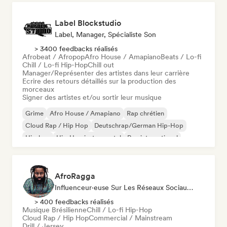
Label Blockstudio
Label, Manager, Spécialiste Son
> 3400 feedbacks réalisés
Afrobeat / Afropop
Afro House / Amapiano
Beats / Lo-fi
Chill / Lo-fi Hip-Hop
Chill out
Manager/Représenter des artistes dans leur carrière
Ecrire des retours détaillés sur la production des
morceaux
Signer des artistes et/ou sortir leur musique
Grime
Afro House / Amapiano
Rap chrétien
Cloud Rap / Hip Hop
Deutschrap/German Hip-Hop
Hip-hop
Hip-Hop instrumental
Rap international
AfroRagga
Influenceur·euse Sur Les Réseaux Sociaux, Spécialiste Son
> 400 feedbacks réalisés
Musique Brésilienne
Chill / Lo-fi Hip-Hop
Cloud Rap / Hip Hop
Commercial / Mainstream
Drill / Jersey