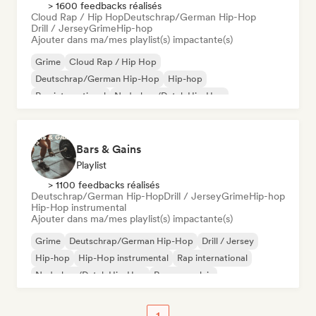
> 1600 feedbacks réalisés
Cloud Rap / Hip Hop
Deutschrap/German Hip-Hop
Drill / Jersey
Grime
Hip-hop
Ajouter dans ma/mes playlist(s) impactante(s)
Grime
Cloud Rap / Hip Hop
Deutschrap/German Hip-Hop
Hip-hop
Rap international
Nederhop/Dutch Hip-Hop
Rap en anglais
Rap francais
Bars & Gains
Playlist
> 1100 feedbacks réalisés
Deutschrap/German Hip-Hop
Drill / Jersey
Grime
Hip-hop
Hip-Hop instrumental
Ajouter dans ma/mes playlist(s) impactante(s)
Grime
Deutschrap/German Hip-Hop
Drill / Jersey
Hip-hop
Hip-Hop instrumental
Rap international
Nederhop/Dutch Hip-Hop
Rap en anglais