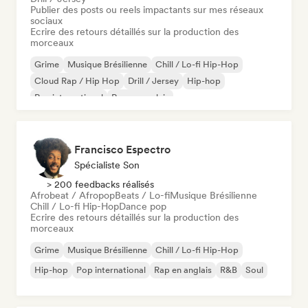
Publier des posts ou reels impactants sur mes réseaux
sociaux
Ecrire des retours détaillés sur la production des
morceaux
Grime
Musique Brésilienne
Chill / Lo-fi Hip-Hop
Cloud Rap / Hip Hop
Drill / Jersey
Hip-hop
Rap international
Rap en anglais
Francisco Espectro
Spécialiste Son
> 200 feedbacks réalisés
Afrobeat / Afropop
Beats / Lo-fi
Musique Brésilienne
Chill / Lo-fi Hip-Hop
Dance pop
Ecrire des retours détaillés sur la production des
morceaux
Grime
Musique Brésilienne
Chill / Lo-fi Hip-Hop
Hip-hop
Pop international
Rap en anglais
R&B
Soul