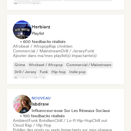
Rap en anglais
Herbiarz
Playlist
> 600 feedbacks réalisés
Afrobeat / Afropop
Rap chrétien
Commercial / Mainstream
Drill / Jersey
Funk
Ajouter dans ma/mes playlist(s) impactante(s)
Grime
Afrobeat / Afropop
Commercial / Mainstream
Drill / Jersey
Funk
Hip-hop
Indie pop
Pop international
NOUVEAU
lsbdraw
Influenceur·euse Sur Les Réseaux Sociaux
> 100 feedbacks réalisés
Ambient
Funk Brésilien
Chill / Lo-fi Hip-Hop
Chill out
Cloud Rap / Hip Hop
Publier des posts ou reels impactants sur mes réseaux