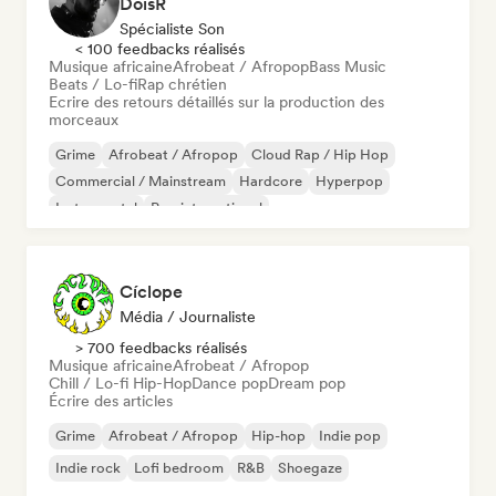
DoisR
Spécialiste Son
< 100 feedbacks réalisés
Musique africaine
Afrobeat / Afropop
Bass Music
Beats / Lo-fi
Rap chrétien
Ecrire des retours détaillés sur la production des
morceaux
Grime
Afrobeat / Afropop
Cloud Rap / Hip Hop
Commercial / Mainstream
Hardcore
Hyperpop
Instrumental
Pop international
Cíclope
Média / Journaliste
> 700 feedbacks réalisés
Musique africaine
Afrobeat / Afropop
Chill / Lo-fi Hip-Hop
Dance pop
Dream pop
Écrire des articles
Grime
Afrobeat / Afropop
Hip-hop
Indie pop
Indie rock
Lofi bedroom
R&B
Shoegaze