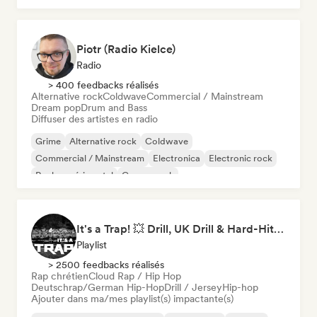
Piotr (Radio Kielce)
Radio
> 400 feedbacks réalisés
Alternative rock
Coldwave
Commercial / Mainstream
Dream pop
Drum and Bass
Diffuser des artistes en radio
Grime
Alternative rock
Coldwave
Commercial / Mainstream
Electronica
Electronic rock
Rock expérimental
Garage rock
It's a Trap! 💥 Drill, UK Drill & Hard-Hitting Trap
Playlist
> 2500 feedbacks réalisés
Rap chrétien
Cloud Rap / Hip Hop
Deutschrap/German Hip-Hop
Drill / Jersey
Hip-hop
Ajouter dans ma/mes playlist(s) impactante(s)