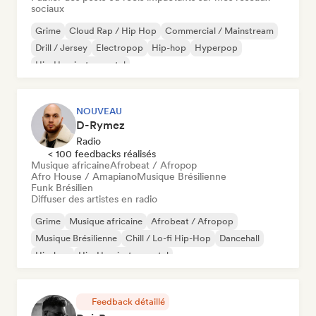
sociaux
Grime
Cloud Rap / Hip Hop
Commercial / Mainstream
Drill / Jersey
Electropop
Hip-hop
Hyperpop
Hip-Hop instrumental
NOUVEAU
D-Rymez
Radio
< 100 feedbacks réalisés
Musique africaine
Afrobeat / Afropop
Afro House / Amapiano
Musique Brésilienne
Funk Brésilien
Diffuser des artistes en radio
Grime
Musique africaine
Afrobeat / Afropop
Musique Brésilienne
Chill / Lo-fi Hip-Hop
Dancehall
Hip-hop
Hip-Hop instrumental
Feedback détaillé