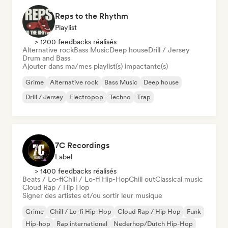
Reps to the Rhythm
Playlist
> 1200 feedbacks réalisés
Alternative rock
Bass Music
Deep house
Drill / Jersey
Drum and Bass
Ajouter dans ma/mes playlist(s) impactante(s)
Grime
Alternative rock
Bass Music
Deep house
Drill / Jersey
Electropop
Techno
Trap
7C Recordings
Label
> 1400 feedbacks réalisés
Beats / Lo-fi
Chill / Lo-fi Hip-Hop
Chill out
Classical music
Cloud Rap / Hip Hop
Signer des artistes et/ou sortir leur musique
Grime
Chill / Lo-fi Hip-Hop
Cloud Rap / Hip Hop
Funk
Hip-hop
Rap international
Nederhop/Dutch Hip-Hop