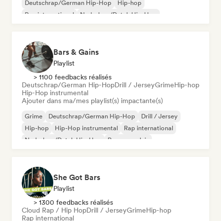
Deutschrap/German Hip-Hop
Hip-hop
Rap international
Nederhop/Dutch Hip-Hop
Rap en anglais
Rap francais
Bars & Gains
Playlist
> 1100 feedbacks réalisés
Deutschrap/German Hip-Hop
Drill / Jersey
Grime
Hip-hop
Hip-Hop instrumental
Ajouter dans ma/mes playlist(s) impactante(s)
Grime
Deutschrap/German Hip-Hop
Drill / Jersey
Hip-hop
Hip-Hop instrumental
Rap international
Nederhop/Dutch Hip-Hop
Rap en anglais
She Got Bars
Playlist
> 1300 feedbacks réalisés
Cloud Rap / Hip Hop
Drill / Jersey
Grime
Hip-hop
Rap international