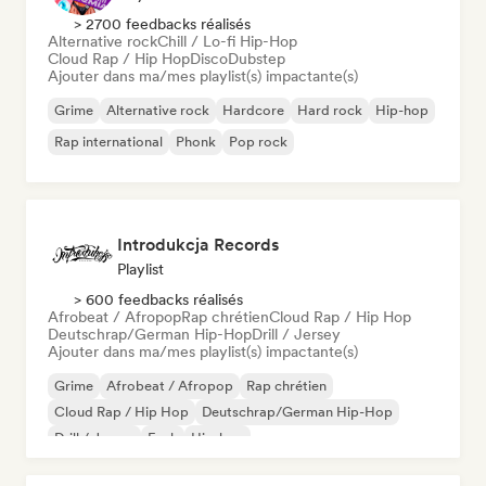
> 2700 feedbacks réalisés
Alternative rock
Chill / Lo-fi Hip-Hop
Cloud Rap / Hip Hop
Disco
Dubstep
Ajouter dans ma/mes playlist(s) impactante(s)
Grime
Alternative rock
Hardcore
Hard rock
Hip-hop
Rap international
Phonk
Pop rock
Introdukcja Records
Playlist
> 600 feedbacks réalisés
Afrobeat / Afropop
Rap chrétien
Cloud Rap / Hip Hop
Deutschrap/German Hip-Hop
Drill / Jersey
Ajouter dans ma/mes playlist(s) impactante(s)
Grime
Afrobeat / Afropop
Rap chrétien
Cloud Rap / Hip Hop
Deutschrap/German Hip-Hop
Drill / Jersey
Funk
Hip-hop