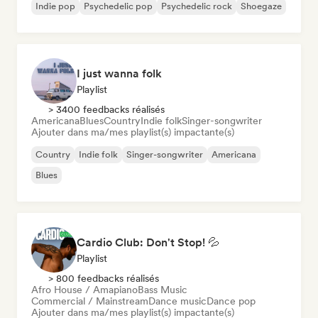
Indie pop
Psychedelic pop
Psychedelic rock
Shoegaze
I just wanna folk
Playlist
> 3400 feedbacks réalisés
Americana
Blues
Country
Indie folk
Singer-songwriter
Ajouter dans ma/mes playlist(s) impactante(s)
Country
Indie folk
Singer-songwriter
Americana
Blues
Cardio Club: Don't Stop! 💦
Playlist
> 800 feedbacks réalisés
Afro House / Amapiano
Bass Music
Commercial / Mainstream
Dance music
Dance pop
Ajouter dans ma/mes playlist(s) impactante(s)