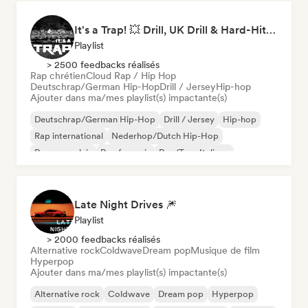
It's a Trap! 💥 Drill, UK Drill & Hard-Hitting Trap
Playlist
> 2500 feedbacks réalisés
Rap chrétien
Cloud Rap / Hip Hop
Deutschrap/German Hip-Hop
Drill / Jersey
Hip-hop
Ajouter dans ma/mes playlist(s) impactante(s)
Deutschrap/German Hip-Hop
Drill / Jersey
Hip-hop
Rap international
Nederhop/Dutch Hip-Hop
Rap en anglais
Rap francais
Rap/Trap Italiano
Late Night Drives 🎆
Playlist
> 2000 feedbacks réalisés
Alternative rock
Coldwave
Dream pop
Musique de film
Hyperpop
Ajouter dans ma/mes playlist(s) impactante(s)
Alternative rock
Coldwave
Dream pop
Hyperpop