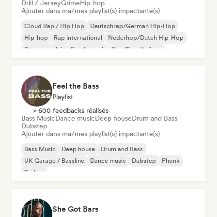
Drill / Jersey
Grime
Hip-hop
Ajouter dans ma/mes playlist(s) impactante(s)
Cloud Rap / Hip Hop
Deutschrap/German Hip-Hop
Hip-hop
Rap international
Nederhop/Dutch Hip-Hop
Rap en anglais
Rap francais
Rap/Trap Italiano
Feel the Bass
Playlist
> 600 feedbacks réalisés
Bass Music
Dance music
Deep house
Drum and Bass
Dubstep
Ajouter dans ma/mes playlist(s) impactante(s)
Bass Music
Deep house
Drum and Bass
UK Garage / Bassline
Dance music
Dubstep
Phonk
Techno
She Got Bars