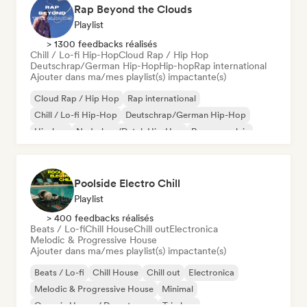
Rap Beyond the Clouds
Playlist
> 1300 feedbacks réalisés
Chill / Lo-fi Hip-Hop
Cloud Rap / Hip Hop
Deutschrap/German Hip-Hop
Hip-hop
Rap international
Ajouter dans ma/mes playlist(s) impactante(s)
Cloud Rap / Hip Hop
Rap international
Chill / Lo-fi Hip-Hop
Deutschrap/German Hip-Hop
Hip-hop
Nederhop/Dutch Hip-Hop
Rap en anglais
Rap francais
Poolside Electro Chill
Playlist
> 400 feedbacks réalisés
Beats / Lo-fi
Chill House
Chill out
Electronica
Melodic & Progressive House
Ajouter dans ma/mes playlist(s) impactante(s)
Beats / Lo-fi
Chill House
Chill out
Electronica
Melodic & Progressive House
Minimal
Organic House / Downtempo
Trip hop