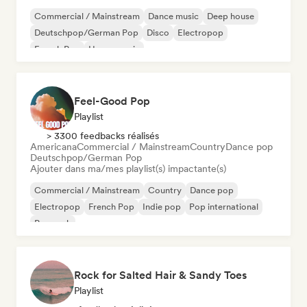
Commercial / Mainstream
Dance music
Deep house
Deutschpop/German Pop
Disco
Electropop
French Pop
House music
Feel-Good Pop
Playlist
> 3300 feedbacks réalisés
Americana
Commercial / Mainstream
Country
Dance pop
Deutschpop/German Pop
Ajouter dans ma/mes playlist(s) impactante(s)
Commercial / Mainstream
Country
Dance pop
Electropop
French Pop
Indie pop
Pop international
Pop rock
Rock for Salted Hair & Sandy Toes
Playlist