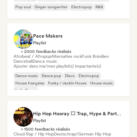
Pop soul
Singer-songwriter
Electropop
R&B
Pace Makers
Playlist
> 2000 feedbacks réalisés
Afrobeat / Afropop
Alternative rock
Funk Brésilien
Dancehall
Dance music
Ajouter dans ma/mes playlist(s) impactante(s)
Dance music
Dance pop
Disco
Electropop
House française
Funky / Jackin House
House music
Indie Dance
Hip Hop Hooray 💥 Trap, Hype & Party Rap Bangers
Playlist
> 1500 feedbacks réalisés
Cloud Rap / Hip Hop
Deutschrap/German Hip-Hop