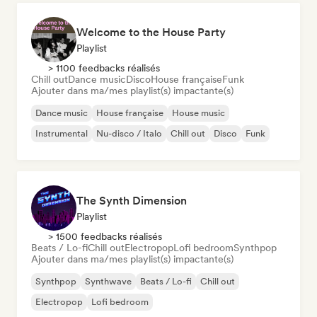
Welcome to the House Party
Playlist
> 1100 feedbacks réalisés
Chill out
Dance music
Disco
House française
Funk
Ajouter dans ma/mes playlist(s) impactante(s)
Dance music
House française
House music
Instrumental
Nu-disco / Italo
Chill out
Disco
Funk
The Synth Dimension
Playlist
> 1500 feedbacks réalisés
Beats / Lo-fi
Chill out
Electropop
Lofi bedroom
Synthpop
Ajouter dans ma/mes playlist(s) impactante(s)
Synthpop
Synthwave
Beats / Lo-fi
Chill out
Electropop
Lofi bedroom