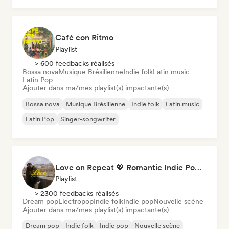
Café con Ritmo
Playlist
> 600 feedbacks réalisés
Bossa nova
Musique Brésilienne
Indie folk
Latin music
Latin Pop
Ajouter dans ma/mes playlist(s) impactante(s)
Bossa nova
Musique Brésilienne
Indie folk
Latin music
Latin Pop
Singer-songwriter
Love on Repeat 💖 Romantic Indie Pop, Neo Soul & Singer-Songwriter
Playlist
> 2300 feedbacks réalisés
Dream pop
Electropop
Indie folk
Indie pop
Nouvelle scène
Ajouter dans ma/mes playlist(s) impactante(s)
Dream pop
Indie folk
Indie pop
Nouvelle scène