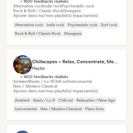
> 1600 feedbacks réalisés
Alternative rock
Indie rock
Psychedelic rock
Rock & Roll / Classic Rock
Shoegaze
Ajouter dans ma/mes playlist(s) impactante(s)
Alternative rock
Indie rock
Psychedelic rock
Surf rock
Rock & Roll / Classic Rock
Shoegaze
Chillscapes ~ Relax, Concentrate, Meditate, Sleep, Dream
Playlist
> 1800 feedbacks réalisés
Ambient
Beats / Lo-fi
Chill out
Instrumental
Néo / Modern Classical
Ajouter dans ma/mes playlist(s) impactante(s)
Ambient
Beats / Lo-fi
Chill out
Relaxation / New Age
Instrumental
Néo / Modern Classical
Piano Solo