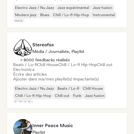
Electro Jazz / Nu Jazz
Jazz expérimental
Jazz fusion
Modern jazz
Blues
Chill / Lo-fi Hip-Hop
Instrumental
R&B
Stereofox
Média / Journaliste, Playlist
> 8000 feedbacks réalisés
Beats / Lo-fi
Chill House
Chill / Lo-fi Hip-Hop
Chill out
Electronica
Écrire des articles
Ajouter dans ma/mes playlist(s) impactante(s)
Electro Jazz / Nu Jazz
Beats / Lo-fi
Chill House
Chill / Lo-fi Hip-Hop
Chill out
Funk
Jazz fusion
Indie folk
Inner Peace Music
Playlist