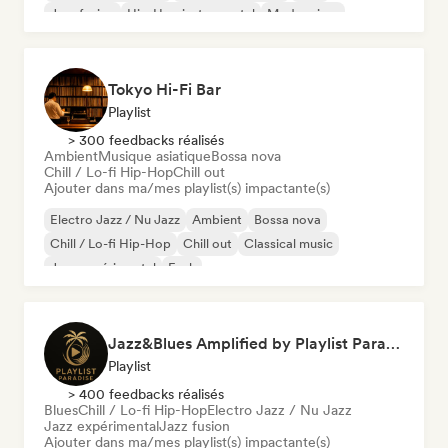
Jazz fusion
Hip-Hop instrumental
Modern jazz
Tokyo Hi-Fi Bar
Playlist
> 300 feedbacks réalisés
Ambient
Musique asiatique
Bossa nova
Chill / Lo-fi Hip-Hop
Chill out
Ajouter dans ma/mes playlist(s) impactante(s)
Electro Jazz / Nu Jazz
Ambient
Bossa nova
Chill / Lo-fi Hip-Hop
Chill out
Classical music
Jazz expérimental
Funk
Jazz&Blues Amplified by Playlist Paradise
Playlist
> 400 feedbacks réalisés
Blues
Chill / Lo-fi Hip-Hop
Electro Jazz / Nu Jazz
Jazz expérimental
Jazz fusion
Ajouter dans ma/mes playlist(s) impactante(s)