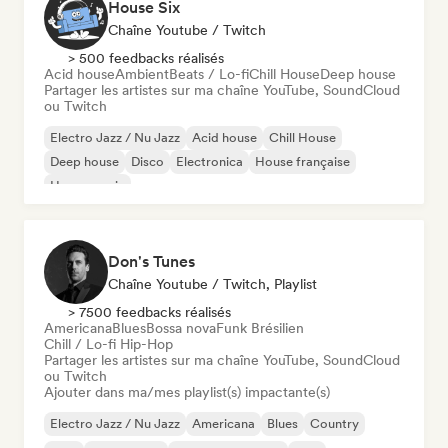
House Six
Chaîne Youtube / Twitch
> 500 feedbacks réalisés
Acid house
Ambient
Beats / Lo-fi
Chill House
Deep house
Partager les artistes sur ma chaîne YouTube, SoundCloud
ou Twitch
Electro Jazz / Nu Jazz
Acid house
Chill House
Deep house
Disco
Electronica
House française
House music
Don's Tunes
Chaîne Youtube / Twitch, Playlist
> 7500 feedbacks réalisés
Americana
Blues
Bossa nova
Funk Brésilien
Chill / Lo-fi Hip-Hop
Partager les artistes sur ma chaîne YouTube, SoundCloud
ou Twitch
Ajouter dans ma/mes playlist(s) impactante(s)
Electro Jazz / Nu Jazz
Americana
Blues
Country