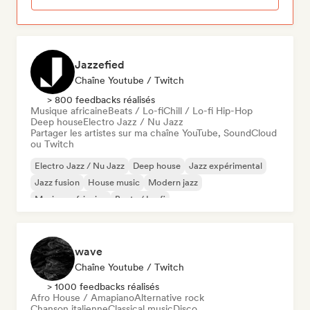
Jazzefied
Chaîne Youtube / Twitch
> 800 feedbacks réalisés
Musique africaine
Beats / Lo-fi
Chill / Lo-fi Hip-Hop
Deep house
Electro Jazz / Nu Jazz
Partager les artistes sur ma chaîne YouTube, SoundCloud
ou Twitch
Electro Jazz / Nu Jazz
Deep house
Jazz expérimental
Jazz fusion
House music
Modern jazz
Musique africaine
Beats / Lo-fi
wave
Chaîne Youtube / Twitch
> 1000 feedbacks réalisés
Afro House / Amapiano
Alternative rock
Chanson italienne
Classical music
Disco