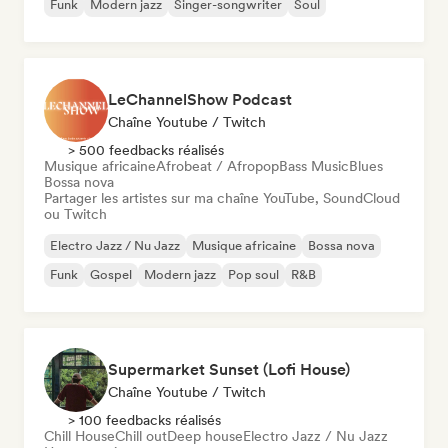
Funk
Modern jazz
Singer-songwriter
Soul
LeChannelShow Podcast
Chaîne Youtube / Twitch
> 500 feedbacks réalisés
Musique africaine
Afrobeat / Afropop
Bass Music
Blues
Bossa nova
Partager les artistes sur ma chaîne YouTube, SoundCloud
ou Twitch
Electro Jazz / Nu Jazz
Musique africaine
Bossa nova
Funk
Gospel
Modern jazz
Pop soul
R&B
Supermarket Sunset (Lofi House)
Chaîne Youtube / Twitch
> 100 feedbacks réalisés
Chill House
Chill out
Deep house
Electro Jazz / Nu Jazz