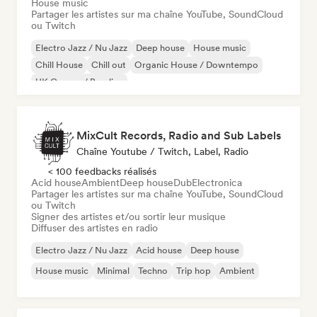
House music
Partager les artistes sur ma chaîne YouTube, SoundCloud
ou Twitch
Electro Jazz / Nu Jazz
Deep house
House music
Chill House
Chill out
Organic House / Downtempo
UK Garage / Bassline
MixCult Records, Radio and Sub Labels
Chaîne Youtube / Twitch, Label, Radio
< 100 feedbacks réalisés
Acid house
Ambient
Deep house
Dub
Electronica
Partager les artistes sur ma chaîne YouTube, SoundCloud
ou Twitch
Signer des artistes et/ou sortir leur musique
Diffuser des artistes en radio
Electro Jazz / Nu Jazz
Acid house
Deep house
House music
Minimal
Techno
Trip hop
Ambient