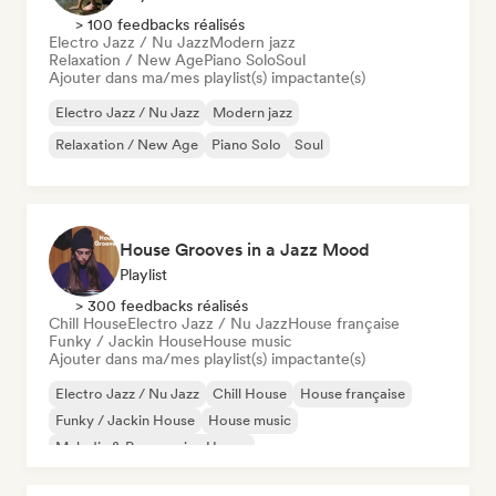
> 100 feedbacks réalisés
Electro Jazz / Nu Jazz
Modern jazz
Relaxation / New Age
Piano Solo
Soul
Ajouter dans ma/mes playlist(s) impactante(s)
Electro Jazz / Nu Jazz
Modern jazz
Relaxation / New Age
Piano Solo
Soul
House Grooves in a Jazz Mood
Playlist
> 300 feedbacks réalisés
Chill House
Electro Jazz / Nu Jazz
House française
Funky / Jackin House
House music
Ajouter dans ma/mes playlist(s) impactante(s)
Electro Jazz / Nu Jazz
Chill House
House française
Funky / Jackin House
House music
Melodic & Progressive House
Organic House / Downtempo