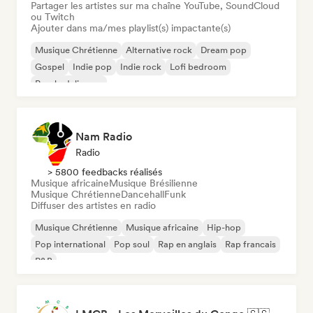
Partager les artistes sur ma chaîne YouTube, SoundCloud
ou Twitch
Ajouter dans ma/mes playlist(s) impactante(s)
Musique Chrétienne
Alternative rock
Dream pop
Gospel
Indie pop
Indie rock
Lofi bedroom
Psychedelic pop
Nam Radio
Radio
> 5800 feedbacks réalisés
Musique africaine
Musique Brésilienne
Musique Chrétienne
Dancehall
Funk
Diffuser des artistes en radio
Musique Chrétienne
Musique africaine
Hip-hop
Pop international
Pop soul
Rap en anglais
Rap francais
R&B