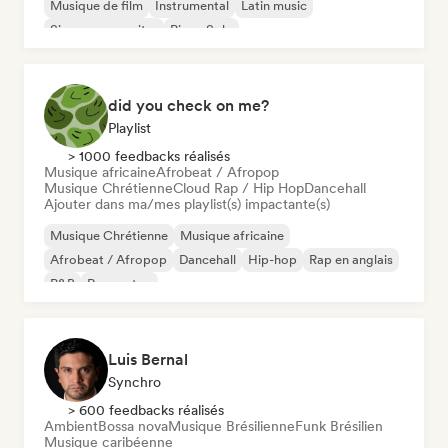
Musique de film
Instrumental
Latin music
Singer-songwriter
Piano Solo
did you check on me?
Playlist
> 1000 feedbacks réalisés
Musique africaine
Afrobeat / Afropop
Musique Chrétienne
Cloud Rap / Hip Hop
Dancehall
Ajouter dans ma/mes playlist(s) impactante(s)
Musique Chrétienne
Musique africaine
Afrobeat / Afropop
Dancehall
Hip-hop
Rap en anglais
R&B
Reggaeton
Luis Bernal
Synchro
> 600 feedbacks réalisés
Ambient
Bossa nova
Musique Brésilienne
Funk Brésilien
Musique caribéenne