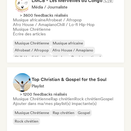
LMCB - Les Merveilles du Congo 🇨🇬
Média / Journaliste
> 3600 feedbacks réalisés
Musique africaine
Afrobeat / Afropop
Afro House / Amapiano
Chill / Lo-fi Hip-Hop
Musique Chrétienne
Écrire des articles
Musique Chrétienne
Musique africaine
Afrobeat / Afropop
Afro House / Amapiano
Chill / Lo-fi Hip-Hop
Hip-hop
Rap international
Rap en anglais
Top Christian & Gospel for the Soul
Playlist
> 1200 feedbacks réalisés
Musique Chrétienne
Rap chrétien
Rock chrétien
Gospel
Ajouter dans ma/mes playlist(s) impactante(s)
Musique Chrétienne
Rap chrétien
Gospel
Rock chrétien