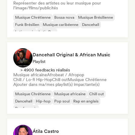
Représenter des artistes ou leur musique pour
l’image/films/publicités
Musique Chrétienne
Bossa nova
Musique Brésilienne
Funk Brésilien
Musique caribéenne
Dancehall
Latin music
Latin Pop
Dancehall Original & African Music
Playlist
> 4900 feedbacks réalisés
Musique africaine
Afrobeat / Afropop
Chill / Lo-fi Hip-Hop
Chill out
Musique Chrétienne
Ajouter dans ma/mes playlist(s) impactante(s)
Musique Chrétienne
Musique africaine
Chill out
Dancehall
Hip-hop
Pop soul
Rap en anglais
Rap francais
Átila Castro