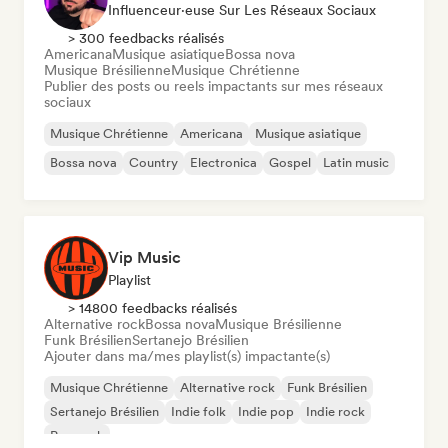
Influenceur·euse Sur Les Réseaux Sociaux
> 300 feedbacks réalisés
Americana
Musique asiatique
Bossa nova
Musique Brésilienne
Musique Chrétienne
Publier des posts ou reels impactants sur mes réseaux
sociaux
Musique Chrétienne
Americana
Musique asiatique
Bossa nova
Country
Electronica
Gospel
Latin music
Vip Music
Playlist
> 14800 feedbacks réalisés
Alternative rock
Bossa nova
Musique Brésilienne
Funk Brésilien
Sertanejo Brésilien
Ajouter dans ma/mes playlist(s) impactante(s)
Musique Chrétienne
Alternative rock
Funk Brésilien
Sertanejo Brésilien
Indie folk
Indie pop
Indie rock
Pop rock