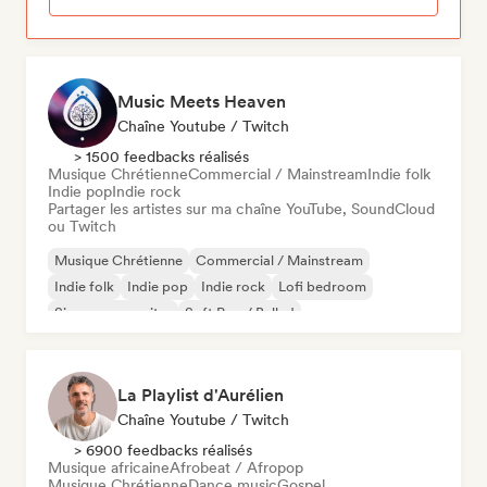
Music Meets Heaven
Chaîne Youtube / Twitch
> 1500 feedbacks réalisés
Musique Chrétienne
Commercial / Mainstream
Indie folk
Indie pop
Indie rock
Partager les artistes sur ma chaîne YouTube, SoundCloud
ou Twitch
Musique Chrétienne
Commercial / Mainstream
Indie folk
Indie pop
Indie rock
Lofi bedroom
Singer-songwriter
Soft Pop / Ballad
La Playlist d'Aurélien
Chaîne Youtube / Twitch
> 6900 feedbacks réalisés
Musique africaine
Afrobeat / Afropop
Musique Chrétienne
Dance music
Gospel