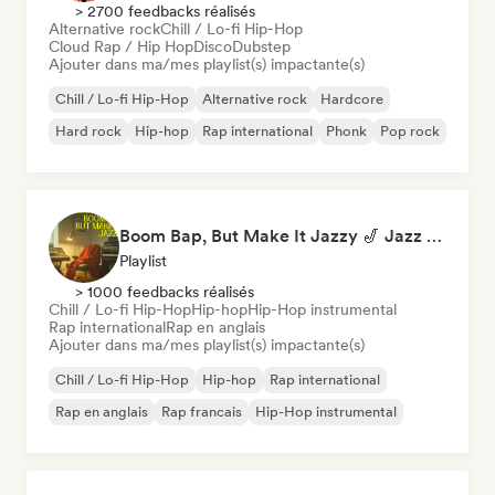
> 2700 feedbacks réalisés
Alternative rock
Chill / Lo-fi Hip-Hop
Cloud Rap / Hip Hop
Disco
Dubstep
Ajouter dans ma/mes playlist(s) impactante(s)
Chill / Lo-fi Hip-Hop
Alternative rock
Hardcore
Hard rock
Hip-hop
Rap international
Phonk
Pop rock
Boom Bap, But Make It Jazzy 🎷 Jazz Rap, Underground & Conscious Hip-Hop
Playlist
> 1000 feedbacks réalisés
Chill / Lo-fi Hip-Hop
Hip-hop
Hip-Hop instrumental
Rap international
Rap en anglais
Ajouter dans ma/mes playlist(s) impactante(s)
Chill / Lo-fi Hip-Hop
Hip-hop
Rap international
Rap en anglais
Rap francais
Hip-Hop instrumental