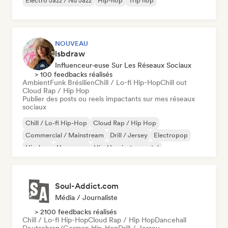
Electro Jazz / Nu Jazz
Hip-hop
Trip hop
NOUVEAU
lsbdraw
Influenceur·euse Sur Les Réseaux Sociaux
> 100 feedbacks réalisés
Ambient
Funk Brésilien
Chill / Lo-fi Hip-Hop
Chill out
Cloud Rap / Hip Hop
Publier des posts ou reels impactants sur mes réseaux
sociaux
Chill / Lo-fi Hip-Hop
Cloud Rap / Hip Hop
Commercial / Mainstream
Drill / Jersey
Electropop
Hip-hop
Hyperpop
Hip-Hop instrumental
Soul-Addict.com
Média / Journaliste
> 2100 feedbacks réalisés
Chill / Lo-fi Hip-Hop
Cloud Rap / Hip Hop
Dancehall