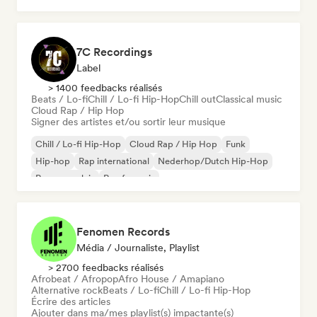
7C Recordings
Label
> 1400 feedbacks réalisés
Beats / Lo-fi
Chill / Lo-fi Hip-Hop
Chill out
Classical music
Cloud Rap / Hip Hop
Signer des artistes et/ou sortir leur musique
Chill / Lo-fi Hip-Hop
Cloud Rap / Hip Hop
Funk
Hip-hop
Rap international
Nederhop/Dutch Hip-Hop
Rap en anglais
Rap francais
Fenomen Records
Média / Journaliste, Playlist
> 2700 feedbacks réalisés
Afrobeat / Afropop
Afro House / Amapiano
Alternative rock
Beats / Lo-fi
Chill / Lo-fi Hip-Hop
Écrire des articles
Ajouter dans ma/mes playlist(s) impactante(s)