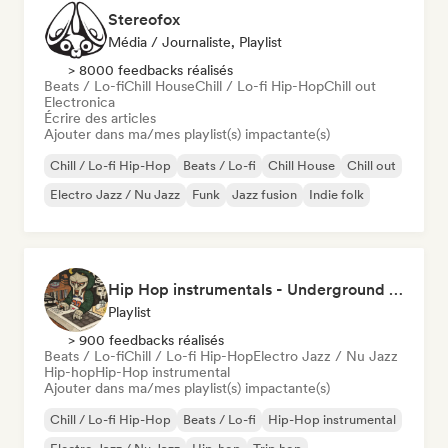
Stereofox
Média / Journaliste, Playlist
> 8000 feedbacks réalisés
Beats / Lo-fi
Chill House
Chill / Lo-fi Hip-Hop
Chill out
Electronica
Écrire des articles
Ajouter dans ma/mes playlist(s) impactante(s)
Chill / Lo-fi Hip-Hop
Beats / Lo-fi
Chill House
Chill out
Electro Jazz / Nu Jazz
Funk
Jazz fusion
Indie folk
Hip Hop instrumentals - Underground boombap & Lo Fi Hip Hop (by Snaap)
Playlist
> 900 feedbacks réalisés
Beats / Lo-fi
Chill / Lo-fi Hip-Hop
Electro Jazz / Nu Jazz
Hip-hop
Hip-Hop instrumental
Ajouter dans ma/mes playlist(s) impactante(s)
Chill / Lo-fi Hip-Hop
Beats / Lo-fi
Hip-Hop instrumental