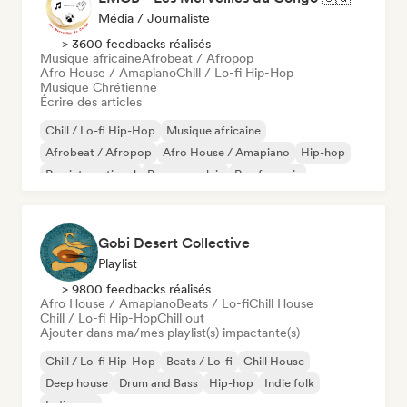
Média / Journaliste
> 3600 feedbacks réalisés
Musique africaine
Afrobeat / Afropop
Afro House / Amapiano
Chill / Lo-fi Hip-Hop
Musique Chrétienne
Écrire des articles
Chill / Lo-fi Hip-Hop
Musique africaine
Afrobeat / Afropop
Afro House / Amapiano
Hip-hop
Rap international
Rap en anglais
Rap francais
Gobi Desert Collective
Playlist
> 9800 feedbacks réalisés
Afro House / Amapiano
Beats / Lo-fi
Chill House
Chill / Lo-fi Hip-Hop
Chill out
Ajouter dans ma/mes playlist(s) impactante(s)
Chill / Lo-fi Hip-Hop
Beats / Lo-fi
Chill House
Deep house
Drum and Bass
Hip-hop
Indie folk
Indie pop