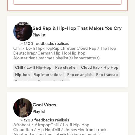
Sad Rap & Hip-Hop That Makes You Cry
Playlist
> 1200 feedbacks réalisés
Chill / Lo-fi Hip-Hop
Rap chrétien
Cloud Rap / Hip Hop
Deutschrap/German Hip-Hop
Hip-hop
Ajouter dans ma/mes playlist(s) impactante(s)
Chill / Lo-fi Hip-Hop
Rap chrétien
Cloud Rap / Hip Hop
Hip-hop
Rap international
Rap en anglais
Rap francais
Deutschrap/German Hip-Hop
Cool Vibes
Playlist
> 1200 feedbacks réalisés
Afrobeat / Afropop
Chill / Lo-fi Hip-Hop
Cloud Rap / Hip Hop
Drill / Jersey
Electronic rock
Ajouter dans ma/mes playlist(s) impactante(s)