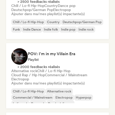
> 2500 feedbacks réalisés
Chill / Lo-fi Hip-Hop
Country
Dance pop
Deutschpop/German Pop
Electropop
Ajouter dans ma/mes playlist(s) impactante(s)
Chill / Lo-fi Hip-Hop
Country
Deutschpop/German Pop
Funk
Indie Dance
Indie folk
Indie pop
Indie rock
POV: I'm in my Villain Era
Playlist
> 2000 feedbacks réalisés
Alternative rock
Chill / Lo-fi Hip-Hop
Cloud Rap / Hip Hop
Commercial / Mainstream
Electropop
Ajouter dans ma/mes playlist(s) impactante(s)
Chill / Lo-fi Hip-Hop
Alternative rock
Commercial / Mainstream
Electropop
Hyperpop
Indie rock
Pop rock
Psychedelic pop