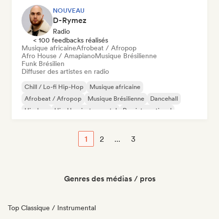
NOUVEAU
D-Rymez
Radio
< 100 feedbacks réalisés
Musique africaine
Afrobeat / Afropop
Afro House / Amapiano
Musique Brésilienne
Funk Brésilien
Diffuser des artistes en radio
Chill / Lo-fi Hip-Hop
Musique africaine
Afrobeat / Afropop
Musique Brésilienne
Dancehall
Hip-hop
Hip-Hop instrumental
Rap international
1
2
...
3
Genres des médias / pros
Top Classique / Instrumental