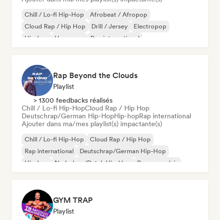
Chill / Lo-fi Hip-Hop
Afrobeat / Afropop
Cloud Rap / Hip Hop
Drill / Jersey
Electropop
Hip-hop
Hyperpop
Rap international
Rap Beyond the Clouds
Playlist
> 1300 feedbacks réalisés
Chill / Lo-fi Hip-Hop
Cloud Rap / Hip Hop
Deutschrap/German Hip-Hop
Hip-hop
Rap international
Ajouter dans ma/mes playlist(s) impactante(s)
Chill / Lo-fi Hip-Hop
Cloud Rap / Hip Hop
Rap international
Deutschrap/German Hip-Hop
Hip-hop
Nederhop/Dutch Hip-Hop
Rap en anglais
Rap francais
GYM TRAP
Playlist