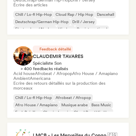
Deutschrap/German Hip-Hop
Drill / Jersey
Écrire des articles
Chill / Lo-fi Hip-Hop
Cloud Rap / Hip Hop
Dancehall
Deutschrap/German Hip-Hop
Drill / Jersey
Electro Jazz / Nu Jazz
Hip-hop
Rap international
Feedback détaillé
CLAUDEMIR TAVARES
Spécialiste Son
> 400 feedbacks réalisés
Acid house
Afrobeat / Afropop
Afro House / Amapiano
Ambient
Americana
Ecrire des retours détaillés sur la production des
morceaux
Chill / Lo-fi Hip-Hop
Afrobeat / Afropop
Afro House / Amapiano
Musique arabe
Bass Music
Funk Brésilien
Classical music
Cloud Rap / Hip Hop
LMCB - Les Merveilles du Congo 🇨🇬