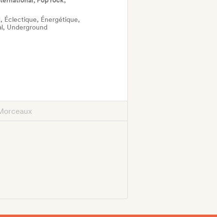
nternational, Pop rock,
, Éclectique, Énergétique,
nal, Underground
Morceaux