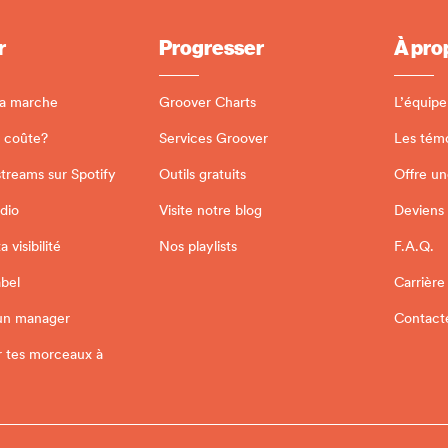
r
Progresser
À pro
a marche
Groover Charts
L’équipe
 coûte?
Services Groover
Les tém
streams sur Spotify
Outils gratuits
Offre un
adio
Visite notre blog
Deviens
 visibilité
Nos playlists
F.A.Q.
abel
Carrière
un manager
Contact
r tes morceaux à