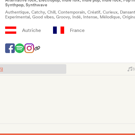
Alternative rock, Electropop, Indie folk, Indie pop, Indie rock, Pop i
Synthpop, Synthwave
Authentique, Catchy, Chill, Contemporain, Créatif, Curieux, Dansant
Experimental, Good vibes, Groovy, Indé, Intense, Mélodique, Origi
Autriche
France
il