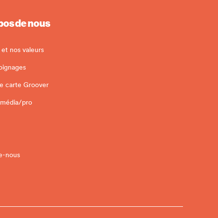
pos de nous
 et nos valeurs
oignages
e carte Groover
 média/pro
e-nous