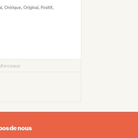
 Onirique, Original, Positif,
Morceaux
pos de nous