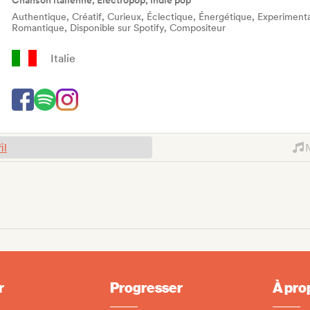
Chanson italienne, Electropop, Indie pop
Authentique, Créatif, Curieux, Éclectique, Énergétique, Experimental,
Romantique, Disponible sur Spotify, Compositeur
Italie
il
r
Progresser
À pro