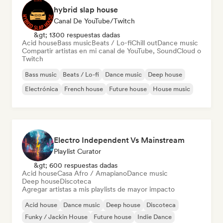
hybrid slap house
Canal De YouTube/Twitch
&gt; 1300 respuestas dadas
Acid house
Bass music
Beats / Lo-fi
Chill out
Dance music
Compartir artistas en mi canal de YouTube, SoundCloud o
Twitch
Bass music
Beats / Lo-fi
Dance music
Deep house
Electrónica
French house
Future house
House music
Electro Independent Vs Mainstream
Playlist Curator
&gt; 600 respuestas dadas
Acid house
Casa Afro / Amapiano
Dance music
Deep house
Discoteca
Agregar artistas a mis playlists de mayor impacto
Acid house
Dance music
Deep house
Discoteca
Funky / Jackin House
Future house
Indie Dance