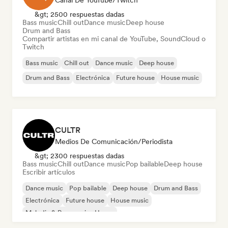
Canal De YouTube/Twitch
&gt; 2500 respuestas dadas
Bass music
Chill out
Dance music
Deep house
Drum and Bass
Compartir artistas en mi canal de YouTube, SoundCloud o
Twitch
Bass music
Chill out
Dance music
Deep house
Drum and Bass
Electrónica
Future house
House music
CULTR
Medios De Comunicación/Periodista
&gt; 2300 respuestas dadas
Bass music
Chill out
Dance music
Pop bailable
Deep house
Escribir artículos
Dance music
Pop bailable
Deep house
Drum and Bass
Electrónica
Future house
House music
Melodic & Progressive House