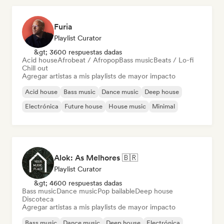
Furia
Playlist Curator
&gt; 3600 respuestas dadas
Acid house
Afrobeat / Afropop
Bass music
Beats / Lo-fi
Chill out
Agregar artistas a mis playlists de mayor impacto
Acid house
Bass music
Dance music
Deep house
Electrónica
Future house
House music
Minimal
Alok: As Melhores 🇧🇷
Playlist Curator
&gt; 4600 respuestas dadas
Bass music
Dance music
Pop bailable
Deep house
Discoteca
Agregar artistas a mis playlists de mayor impacto
Bass music
Dance music
Deep house
Electrónica