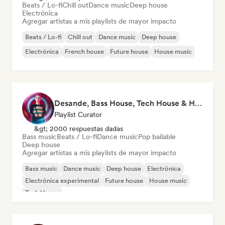
Beats / Lo-fi
Chill out
Dance music
Deep house
Electrónica
Agregar artistas a mis playlists de mayor impacto
Beats / Lo-fi
Chill out
Dance music
Deep house
Electrónica
French house
Future house
House music
Desande, Bass House, Tech House & House 2021
Playlist Curator
&gt; 2000 respuestas dadas
Bass music
Beats / Lo-fi
Dance music
Pop bailable
Deep house
Agregar artistas a mis playlists de mayor impacto
Bass music
Dance music
Deep house
Electrónica
Electrónica experimental
Future house
House music
Tech House