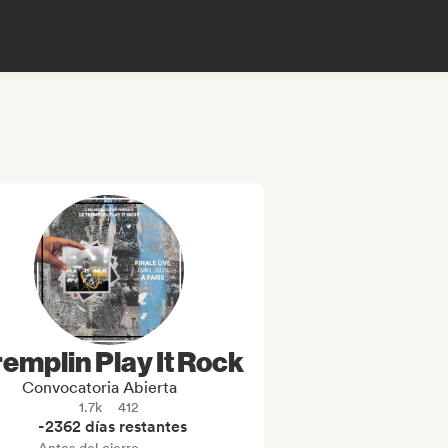
remplin Play It Rock
Convocatoria Abierta
1.7k
412
-2362 días restantes