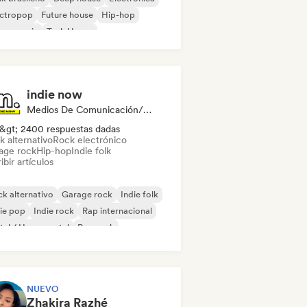
ectropop
Future house
Hip-hop
use music
Tech House
indie now
Medios De Comunicación/Periodista
&gt; 2400 respuestas dadas
k alternativo
Rock electrónico
age rock
Hip-hop
Indie folk
ibir artículos
k alternativo
Garage rock
Indie folk
ie pop
Indie rock
Rap internacional
al / Heavy metal
Pop rock
NUEVO
Zhakira Razhé