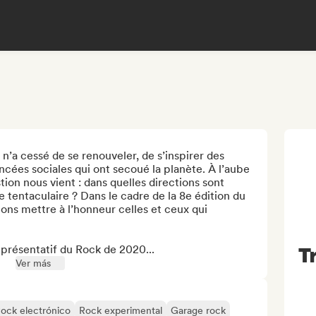
 n’a cessé de se renouveler, de s’inspirer des 
cées sociales qui ont secoué la planète. À l’aube 
on nous vient : dans quelles directions sont 
e tentaculaire ? Dans le cadre de la 8e édition du 
tons mettre à l’honneur celles et ceux qui 
eprésentatif du Rock de 2020...
T
Ver más
ock electrónico
Rock experimental
Garage rock