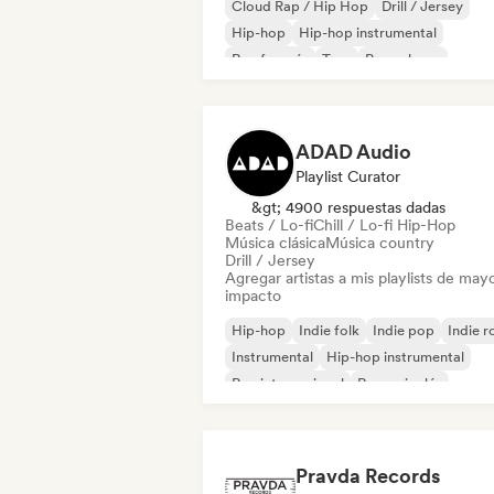
Cloud Rap / Hip Hop
Drill / Jersey
Hip-hop
Hip-hop instrumental
Rap francés
Trap
Pop urbano
Chill / Lo-fi Hip-Hop
ADAD Audio
Playlist Curator
&gt; 4900 respuestas dadas
Beats / Lo-fi
Chill / Lo-fi Hip-Hop
Música clásica
Música country
Drill / Jersey
Agregar artistas a mis playlists de may
impacto
Hip-hop
Indie folk
Indie pop
Indie r
Instrumental
Hip-hop instrumental
Rap internacional
Rap en inglés
Pravda Records