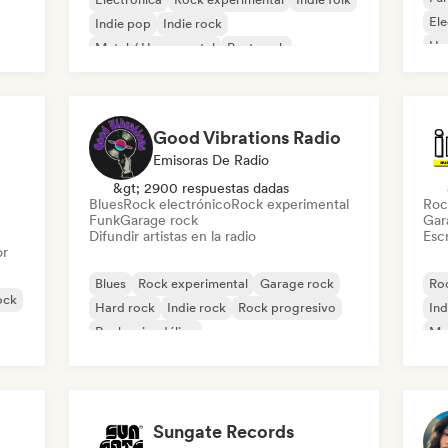
El
Indie pop
Indie rock
Ho
Metal / Heavy metal
Post punk
Rock & Roll / Rock clásico
Good Vibrations Radio
Emisoras De Radio
&gt; 2900 respuestas dadas
Blues
Rock electrónico
Rock experimental
Roc
Funk
Garage rock
Gar
Difundir artistas en la radio
Escr
or
Blues
Rock experimental
Garage rock
Roc
ock
Hard rock
Indie rock
Rock progresivo
Ind
Rock psicodélico
Met
Rock & Roll / Rock clásico
Sungate Records