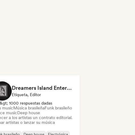
Dreamers Island Entertainment
Etiqueta, Editor
&gt; 1000 respuestas dadas
s music
Música brasileña
Funk brasileño
ce music
Deep house
cer a los artistas un contrato editorial.
ar artistas o lanzar su música
k brasileño
Deep house
Electrónica