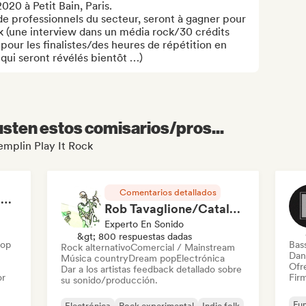
2020 à Petit Bain, Paris.

 de professionnels du secteur, seront à gagner pour 
k (une interview dans un média rock/30 crédits 
our les finalistes/des heures de répétition en 
 qui seront révélés bientôt …)
sten estos comisarios/pros...
remplin Play It Rock
Comentarios detallados
RAP FRANÇAIS 2026 🔥🇫🇷 (Way Records)
Rob Tavaglione/Catalyst Recording
Experto En Sonido
&gt; 800 respuestas dadas
Hop
Bas
Rock alternativo
Comercial / Mainstream
Dan
Música country
Dream pop
Electrónica
Ofre
Dar a los artistas feedback detallado sobre
or
Firm
su sonido/producción.
Fun
Electrónica
Rock experimental
Indie folk