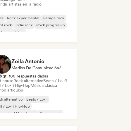
ndir artistas en la radio
es
Rock experimental
Garage rock
rd rock
Indie rock
Rock progresivo
k psicodélico
k & Roll / Rock clásico
Zoila Antonio
Medios De Comunicación/Periodista
&gt; 100 respuestas dadas
d house
Rock alternativo
Beats / Lo-fi
l / Lo-fi Hip-Hop
Música clásica
ibir artículos
k alternativo
Beats / Lo-fi
ll / Lo-fi Hip-Hop
mercial / Mainstream
Dance music
scoteca
Dream pop
House music