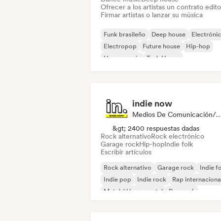
Ofrecer a los artistas un contrato editor
Firmar artistas o lanzar su música
Funk brasileño
Deep house
Electróni
Electropop
Future house
Hip-hop
House music
Tech House
indie now
Medios De Comunicación/Peri
&gt; 2400 respuestas dadas
Rock alternativo
Rock electrónico
Garage rock
Hip-hop
Indie folk
Escribir artículos
Rock alternativo
Garage rock
Indie f
Indie pop
Indie rock
Rap internaciona
Metal / Heavy metal
Pop rock