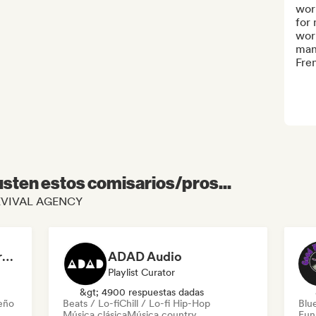
work
for 
work
many
Fre
sten estos comisarios/pros...
e REVIVAL AGENCY
Dreamers Island Entertainment
ADAD Audio
Playlist Curator
&gt; 4900 respuestas dadas
leño
Beats / Lo-fi
Chill / Lo-fi Hip-Hop
Blu
Música clásica
Música country
Fun