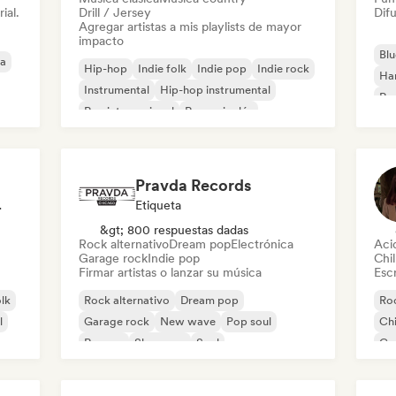
ial.
Drill / Jersey
Difu
Agregar artistas a mis playlists de mayor
impacto
Blu
ca
Hip-hop
Indie folk
Indie pop
Indie rock
Ha
Instrumental
Hip-hop instrumental
Roc
Rap internacional
Rap en inglés
Roc
Pravda Records
odista
Etiqueta
&gt; 800 respuestas dadas
Rock alternativo
Dream pop
Electrónica
Aci
Garage rock
Indie pop
Chil
Firmar artistas o lanzar su música
Escr
olk
Rock alternativo
Dream pop
Roc
l
Garage rock
New wave
Pop soul
Chi
Reggae
Shoegaze
Soul
Co
Di