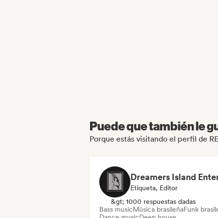
Puede que también le gu
Porque estás visitando el perfil d
Etiqueta, Editor
&gt; 1000 respuestas dadas
Bass music
Música brasileña
Funk brasi
Dance music
Deep house