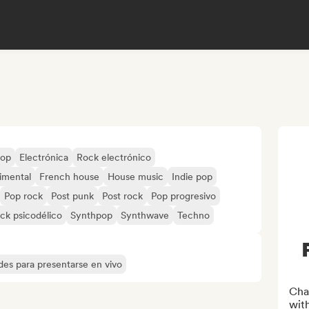
pop
Electrónica
Rock electrónico
imental
French house
House music
Indie pop
Pop rock
Post punk
Post rock
Pop progresivo
ck psicodélico
Synthpop
Synthwave
Techno
des para presentarse en vivo
Char
with