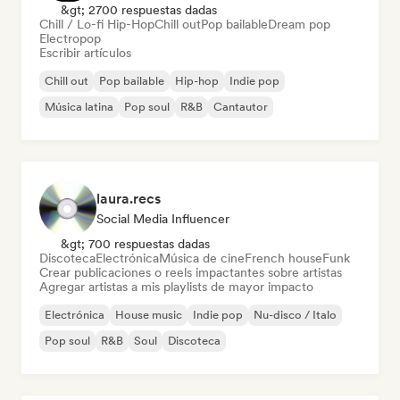
&gt; 2700 respuestas dadas
Chill / Lo-fi Hip-Hop
Chill out
Pop bailable
Dream pop
Electropop
Escribir artículos
Chill out
Pop bailable
Hip-hop
Indie pop
Música latina
Pop soul
R&B
Cantautor
laura.recs
Social Media Influencer
&gt; 700 respuestas dadas
Discoteca
Electrónica
Música de cine
French house
Funk
Crear publicaciones o reels impactantes sobre artistas
Agregar artistas a mis playlists de mayor impacto
Electrónica
House music
Indie pop
Nu-disco / Italo
Pop soul
R&B
Soul
Discoteca