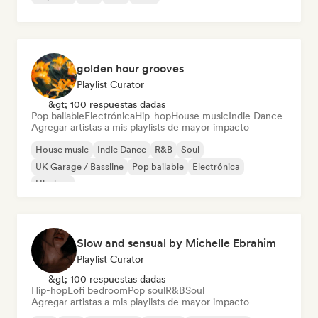
golden hour grooves
Playlist Curator
&gt; 100 respuestas dadas
Pop bailable
Electrónica
Hip-hop
House music
Indie Dance
Agregar artistas a mis playlists de mayor impacto
House music
Indie Dance
R&B
Soul
UK Garage / Bassline
Pop bailable
Electrónica
Hip-hop
Slow and sensual by Michelle Ebrahim
Playlist Curator
&gt; 100 respuestas dadas
Hip-hop
Lofi bedroom
Pop soul
R&B
Soul
Agregar artistas a mis playlists de mayor impacto