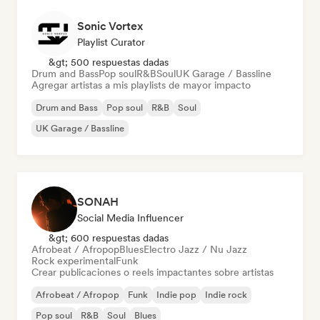
Sonic Vortex
Playlist Curator
&gt; 500 respuestas dadas
Drum and Bass
Pop soul
R&B
Soul
UK Garage / Bassline
Agregar artistas a mis playlists de mayor impacto
Drum and Bass
Pop soul
R&B
Soul
UK Garage / Bassline
SONAH
Social Media Influencer
&gt; 600 respuestas dadas
Afrobeat / Afropop
Blues
Electro Jazz / Nu Jazz
Rock experimental
Funk
Crear publicaciones o reels impactantes sobre artistas
Afrobeat / Afropop
Funk
Indie pop
Indie rock
Pop soul
R&B
Soul
Blues