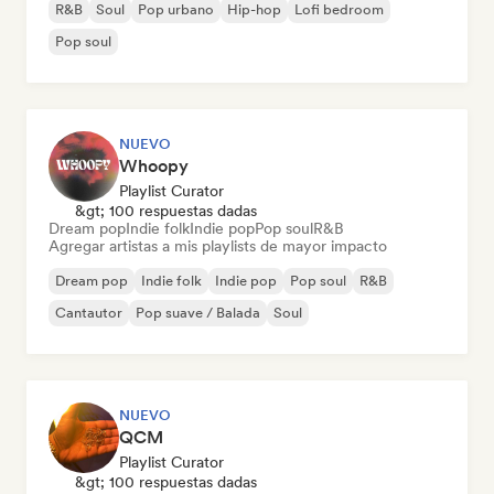
R&B
Soul
Pop urbano
Hip-hop
Lofi bedroom
Pop soul
NUEVO
Whoopy
Playlist Curator
&gt; 100 respuestas dadas
Dream pop
Indie folk
Indie pop
Pop soul
R&B
Agregar artistas a mis playlists de mayor impacto
Dream pop
Indie folk
Indie pop
Pop soul
R&B
Cantautor
Pop suave / Balada
Soul
NUEVO
QCM
Playlist Curator
&gt; 100 respuestas dadas