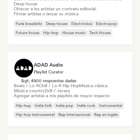
Deep house
Ofrecer a los artistas un contrato editorial.
Firmar artistas o lanzar su música
Funk brasileño
Deep house
Electrónica
Electropop
Future house
Hip-hop
House music
Tech House
ADAD Audio
Playlist Curator
&gt; 4900 respuestas dadas
Beats / Lo-fi
Chill / Lo-fi Hip-Hop
Música clásica
Música country
Drill / Jersey
Agregar artistas a mis playlists de mayor impacto
Hip-hop
Indie folk
Indie pop
Indie rock
Instrumental
Hip-hop instrumental
Rap internacional
Rap en inglés