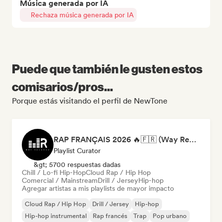
Música generada por IA
Rechaza música generada por IA
Puede que también le gusten estos
comisarios/pros...
Porque estás visitando el perfil de NewTone
RAP FRANÇAIS 2026 🔥🇫🇷 (Way Records)
Playlist Curator
&gt; 5700 respuestas dadas
Chill / Lo-fi Hip-Hop
Cloud Rap / Hip Hop
Comercial / Mainstream
Drill / Jersey
Hip-hop
Agregar artistas a mis playlists de mayor impacto
Cloud Rap / Hip Hop
Drill / Jersey
Hip-hop
Hip-hop instrumental
Rap francés
Trap
Pop urbano