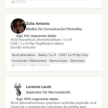
Pop rock
Zoila Antonio
Medios De Comunicación/Periodista
&gt; 100 respuestas dadas
Acid house
Rock alternativo
Beats / Lo-fi
Chill / Lo-fi Hip-Hop
Música clásica
Escribir artículos
Rock alternativo
Beats / Lo-fi
Chill / Lo-fi Hip-Hop
Comercial / Mainstream
Dance music
Discoteca
Dream pop
House music
Lorenzo Lautz
Supervisor De Sincronización
&gt; 1600 respuestas dadas
Rock alternativo
Dream pop
Hard rock
Indie pop
Indie rock
Licenciar o representar canciones de artistas para