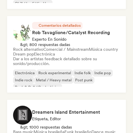
Chill / Lo-fi Hip-Hop
Comentarios detallados
Rob Tavaglione/Catalyst Recording
Experto En Sonido
&gt; 800 respuestas dadas
Rock alternativo
Comercial / Mainstream
Música country
Dream pop
Electrónica
Dar a los artistas feedback detallado sobre su
sonido/producción.
Electrónica
Rock experimental
Indie folk
Indie pop
Indie rock
Metal / Heavy metal
Post punk
Rock & Roll / Rock clásico
Dreamers Island Entertainment
Etiqueta, Editor
&gt; 1000 respuestas dadas
Bass music
Música brasileña
Funk brasileño
Dance music