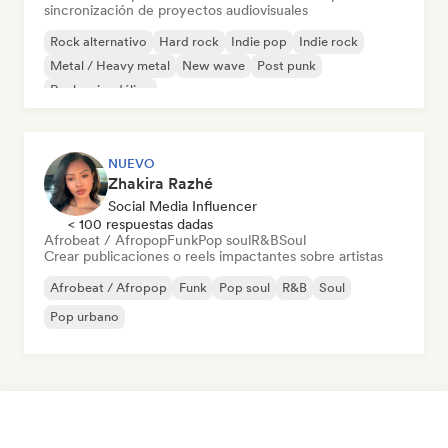
sincronización de proyectos audiovisuales
Rock alternativo
Hard rock
Indie pop
Indie rock
Metal / Heavy metal
New wave
Post punk
Rock psicodélico
NUEVO
Zhakira Razhé
Social Media Influencer
< 100 respuestas dadas
Afrobeat / Afropop
Funk
Pop soul
R&B
Soul
Crear publicaciones o reels impactantes sobre artistas
Afrobeat / Afropop
Funk
Pop soul
R&B
Soul
Pop urbano