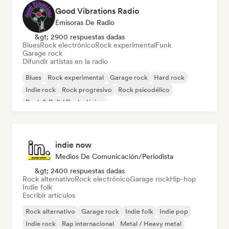
Good Vibrations Radio
Emisoras De Radio
&gt; 2900 respuestas dadas
Blues
Rock electrónico
Rock experimental
Funk
Garage rock
Difundir artistas en la radio
Blues
Rock experimental
Garage rock
Hard rock
Indie rock
Rock progresivo
Rock psicodélico
Rock & Roll / Rock clásico
indie now
Medios De Comunicación/Periodista
&gt; 2400 respuestas dadas
Rock alternativo
Rock electrónico
Garage rock
Hip-hop
Indie folk
Escribir artículos
Rock alternativo
Garage rock
Indie folk
Indie pop
Indie rock
Rap internacional
Metal / Heavy metal