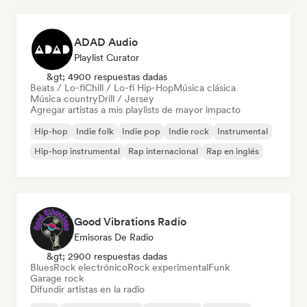
ADAD Audio
Playlist Curator
&gt; 4900 respuestas dadas
Beats / Lo-fi
Chill / Lo-fi Hip-Hop
Música clásica
Música country
Drill / Jersey
Agregar artistas a mis playlists de mayor impacto
Hip-hop
Indie folk
Indie pop
Indie rock
Instrumental
Hip-hop instrumental
Rap internacional
Rap en inglés
Good Vibrations Radio
Emisoras De Radio
&gt; 2900 respuestas dadas
Blues
Rock electrónico
Rock experimental
Funk
Garage rock
Difundir artistas en la radio