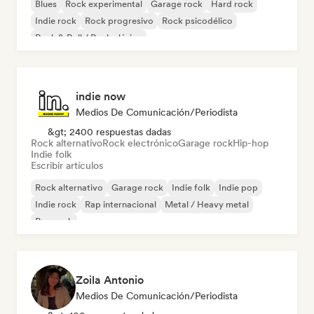
Blues
Rock experimental
Garage rock
Hard rock
Indie rock
Rock progresivo
Rock psicodélico
Rock & Roll / Rock clásico
indie now
Medios De Comunicación/Periodista
&gt; 2400 respuestas dadas
Rock alternativo
Rock electrónico
Garage rock
Hip-hop
Indie folk
Escribir artículos
Rock alternativo
Garage rock
Indie folk
Indie pop
Indie rock
Rap internacional
Metal / Heavy metal
Pop rock
Zoila Antonio
Medios De Comunicación/Periodista