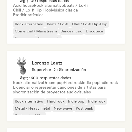
&gt; 100 respuestas dadas
Acid house
Rock alternativo
Beats / Lo-fi
Chill / Lo-fi Hip-Hop
Música clásica
Escribir artículos
Rock alternativo
Beats / Lo-fi
Chill / Lo-fi Hip-Hop
Comercial / Mainstream
Dance music
Discoteca
Dream pop
House music
Lorenzo Lautz
Supervisor De Sincronización
&gt; 1600 respuestas dadas
Rock alternativo
Dream pop
Hard rock
Indie pop
Indie rock
Licenciar o representar canciones de artistas para
sincronización de proyectos audiovisuales
Rock alternativo
Hard rock
Indie pop
Indie rock
Metal / Heavy metal
New wave
Post punk
Rock psicodélico