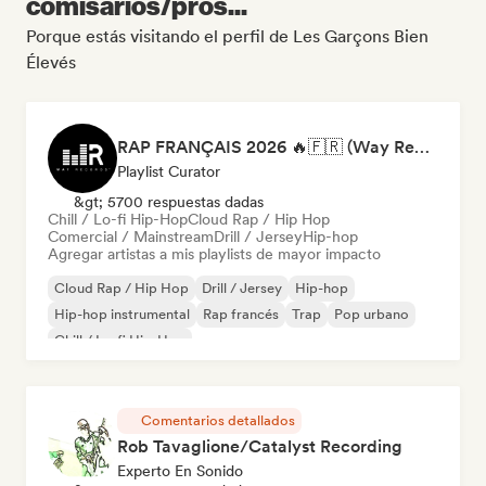
comisarios/pros...
Porque estás visitando el perfil de Les Garçons Bien
Élevés
RAP FRANÇAIS 2026 🔥🇫🇷 (Way Records)
Playlist Curator
&gt; 5700 respuestas dadas
Chill / Lo-fi Hip-Hop
Cloud Rap / Hip Hop
Comercial / Mainstream
Drill / Jersey
Hip-hop
Agregar artistas a mis playlists de mayor impacto
Cloud Rap / Hip Hop
Drill / Jersey
Hip-hop
Hip-hop instrumental
Rap francés
Trap
Pop urbano
Chill / Lo-fi Hip-Hop
Comentarios detallados
Rob Tavaglione/Catalyst Recording
Experto En Sonido