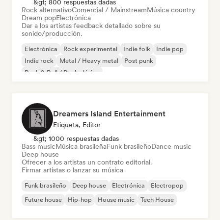
&gt; 800 respuestas dadas
Rock alternativo
Comercial / Mainstream
Música country
Dream pop
Electrónica
Dar a los artistas feedback detallado sobre su
sonido/producción.
Electrónica
Rock experimental
Indie folk
Indie pop
Indie rock
Metal / Heavy metal
Post punk
Rock & Roll / Rock clásico
Dreamers Island Entertainment
Etiqueta, Editor
&gt; 1000 respuestas dadas
Bass music
Música brasileña
Funk brasileño
Dance music
Deep house
Ofrecer a los artistas un contrato editorial.
Firmar artistas o lanzar su música
Funk brasileño
Deep house
Electrónica
Electropop
Future house
Hip-hop
House music
Tech House