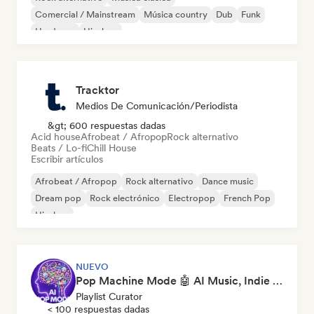
Comercial / Mainstream
Música country
Dub
Funk
Hardcore
Hip-hop
Tracktor
Medios De Comunicación/Periodista
&gt; 600 respuestas dadas
Acid house
Afrobeat / Afropop
Rock alternativo
Beats / Lo-fi
Chill House
Escribir artículos
Afrobeat / Afropop
Rock alternativo
Dance music
Dream pop
Rock electrónico
Electropop
French Pop
Hip-hop
NUEVO
Pop Machine Mode 🤖 AI Music, Indie Pop & Dream Pop
Playlist Curator
< 100 respuestas dadas