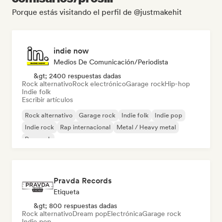
Porque estás visitando el perfil de @justmakehit
indie now
Medios De Comunicación/Periodista
&gt; 2400 respuestas dadas
Rock alternativo
Rock electrónico
Garage rock
Hip-hop
Indie folk
Escribir artículos
Rock alternativo
Garage rock
Indie folk
Indie pop
Indie rock
Rap internacional
Metal / Heavy metal
Pop rock
Pravda Records
Etiqueta
&gt; 800 respuestas dadas
Rock alternativo
Dream pop
Electrónica
Garage rock
Indie pop