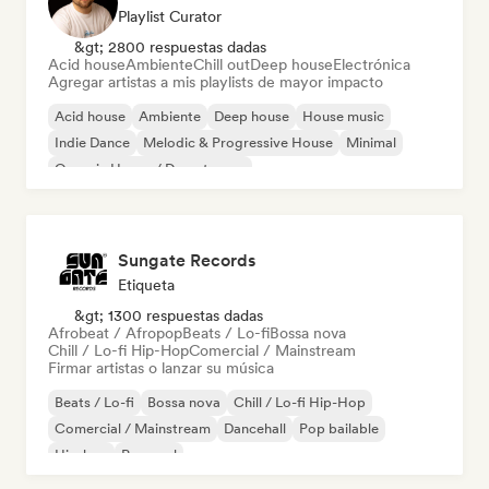
Playlist Curator
&gt; 2800 respuestas dadas
Acid house
Ambiente
Chill out
Deep house
Electrónica
Agregar artistas a mis playlists de mayor impacto
Acid house
Ambiente
Deep house
House music
Indie Dance
Melodic & Progressive House
Minimal
Organic House / Downtempo
Sungate Records
Etiqueta
&gt; 1300 respuestas dadas
Afrobeat / Afropop
Beats / Lo-fi
Bossa nova
Chill / Lo-fi Hip-Hop
Comercial / Mainstream
Firmar artistas o lanzar su música
Beats / Lo-fi
Bossa nova
Chill / Lo-fi Hip-Hop
Comercial / Mainstream
Dancehall
Pop bailable
Hip-hop
Pop soul