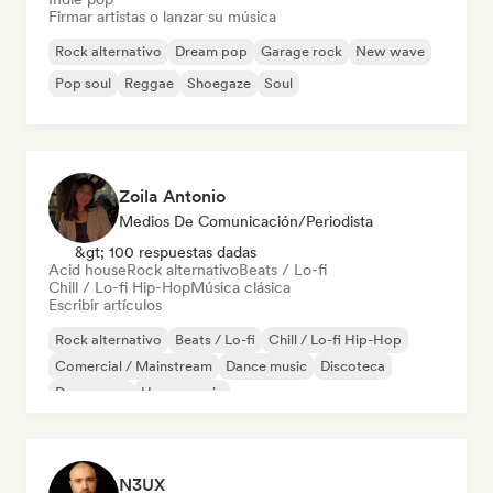
Firmar artistas o lanzar su música
Rock alternativo
Dream pop
Garage rock
New wave
Pop soul
Reggae
Shoegaze
Soul
Zoila Antonio
Medios De Comunicación/Periodista
&gt; 100 respuestas dadas
Acid house
Rock alternativo
Beats / Lo-fi
Chill / Lo-fi Hip-Hop
Música clásica
Escribir artículos
Rock alternativo
Beats / Lo-fi
Chill / Lo-fi Hip-Hop
Comercial / Mainstream
Dance music
Discoteca
Dream pop
House music
N3UX