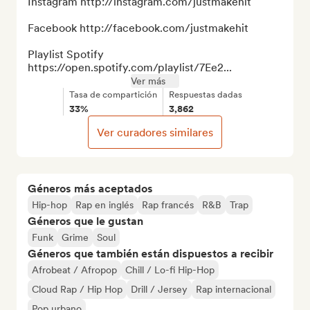
Instagram http://instagram.com/justmakehit

Facebook http://facebook.com/justmakehit

Playlist Spotify 
https://open.spotify.com/playlist/7Ee2...
Ver más
Tasa de compartición
Respuestas dadas
33%
3,862
Ver curadores similares
Géneros más aceptados
Hip-hop
Rap en inglés
Rap francés
R&B
Trap
Géneros que le gustan
Funk
Grime
Soul
Géneros que también están dispuestos a recibir
Afrobeat / Afropop
Chill / Lo-fi Hip-Hop
Cloud Rap / Hip Hop
Drill / Jersey
Rap internacional
Pop urbano