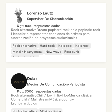
Lorenzo Lautz
Supervisor De Sincronización
&gt; 1600 respuestas dadas
Rock alternativo
Dream pop
Hard rock
Indie pop
Indie rock
Licenciar o representar canciones de artistas para
sincronización de proyectos audiovisuales
Rock alternativo
Hard rock
Indie pop
Indie rock
Metal / Heavy metal
New wave
Post punk
Rock psicodélico
Dulaxi
Medios De Comunicación/Periodista
&gt; 3000 respuestas dadas
Rock alternativo
Chill / Lo-fi Hip-Hop
Música clásica
Comercial / Mainstream
Música country
Escribir artículos
Rock alternativo
Música clásica