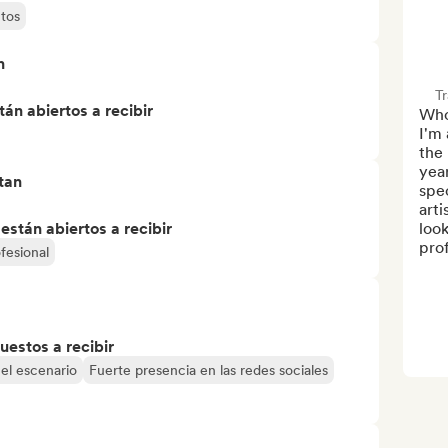
tos
n
T
án abiertos a recibir
Who
I'm 
the
year
tan
spec
arti
stán abiertos a recibir
look
prof
fesional
uestos a recibir
 el escenario
Fuerte presencia en las redes sociales