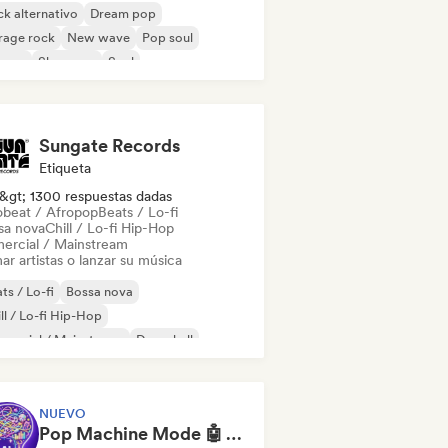
k alternativo
Dream pop
rage rock
New wave
Pop soul
ggae
Shoegaze
Soul
Sungate Records
Etiqueta
&gt; 1300 respuestas dadas
obeat / Afropop
Beats / Lo-fi
sa nova
Chill / Lo-fi Hip-Hop
ercial / Mainstream
ar artistas o lanzar su música
ts / Lo-fi
Bossa nova
ll / Lo-fi Hip-Hop
mercial / Mainstream
Dancehall
 bailable
Hip-hop
Pop soul
NUEVO
Pop Machine Mode 🤖 AI Music, Indie Pop & Dream Pop