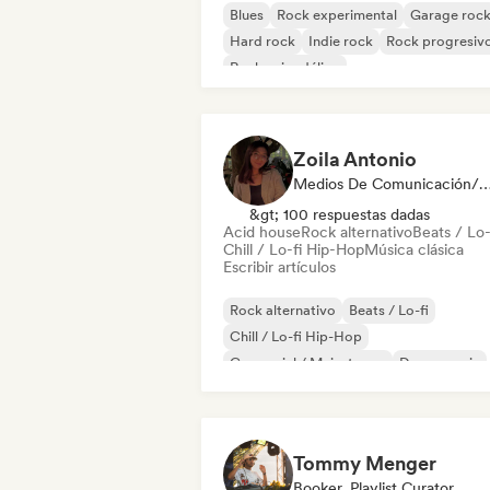
Blues
Rock experimental
Garage roc
Hard rock
Indie rock
Rock progresiv
Rock psicodélico
Rock & Roll / Rock clásico
Zoila Antonio
Medios De Comunicación/Peri
&gt; 100 respuestas dadas
Acid house
Rock alternativo
Beats / Lo-
Chill / Lo-fi Hip-Hop
Música clásica
Escribir artículos
Rock alternativo
Beats / Lo-fi
Chill / Lo-fi Hip-Hop
Comercial / Mainstream
Dance music
Discoteca
Dream pop
House music
Tommy Menger
Booker, Playlist Curator