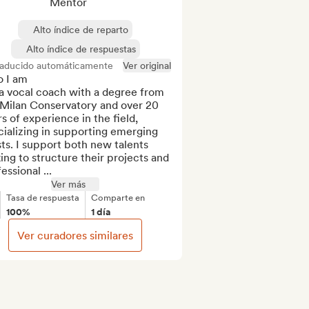
Mentor
Alto índice de reparto
Alto índice de respuestas
raducido automáticamente
Ver original
 I am

a vocal coach with a degree from 
 Milan Conservatory and over 20 
s of experience in the field, 
ializing in supporting emerging 
sts. I support both new talents 
ing to structure their projects and 
essional ...
Ver más
Tasa de respuesta
Comparte en
100%
1 día
Ver curadores similares