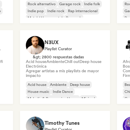
k
Rock alternativo
Garage rock
Indie folk
Roc
o
Indie pop
Indie rock
Rap internacional
Ga
Metal / Heavy metal
Pop rock
Re
N3UX
odista
Playlist Curator
&gt; 2800 respuestas dadas
fi
Acid house
Ambiente
Chill out
Deep house
Afr
Electrónica
Bos
Agregar artistas a mis playlists de mayor
Com
impacto
Firm
Acid house
Ambiente
Deep house
Bea
House music
Indie Dance
Chi
Melodic & Progressive House
Minimal
Co
Organic House / Downtempo
Pop
Timothy Tunes
Playlist Curator