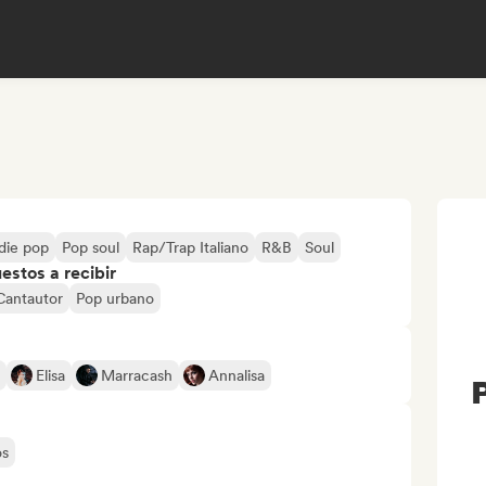
die pop
Pop soul
Rap/Trap Italiano
R&B
Soul
stos a recibir
Cantautor
Pop urbano
Elisa
Marracash
Annalisa
P
os