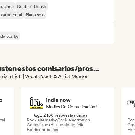
clásica
Death / Thrash
Instrumental
Piano solo
ada por IA
sten estos comisarios/pros...
trizia Lieti | Vocal Coach & Artist Mentor
o
indie now
Medios De Comunicación/Periodista
&gt; 2400 respuestas dadas
tal
Rock alternativo
Rock electrónico
Roc
Garage rock
Hip-hop
Indie folk
Gar
Escribir artículos
Firm