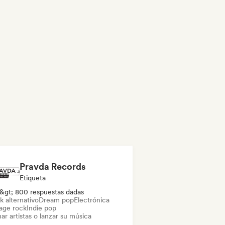
Pravda Records
Etiqueta
&gt; 800 respuestas dadas
k alternativo
Dream pop
Electrónica
age rock
Indie pop
ar artistas o lanzar su música