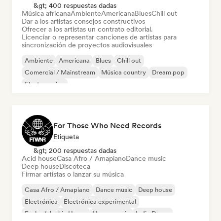
&gt; 400 respuestas dadas
Música africana
Ambiente
Americana
Blues
Chill out
Dar a los artistas consejos constructivos
Ofrecer a los artistas un contrato editorial.
Licenciar o representar canciones de artistas para
sincronización de proyectos audiovisuales
Ambiente
Americana
Blues
Chill out
Comercial / Mainstream
Música country
Dream pop
Electro swing
For Those Who Need Records
Etiqueta
&gt; 200 respuestas dadas
Acid house
Casa Afro / Amapiano
Dance music
Deep house
Discoteca
Firmar artistas o lanzar su música
Casa Afro / Amapiano
Dance music
Deep house
Electrónica
Electrónica experimental
Funky / Jackin House
House music
Indie Dance