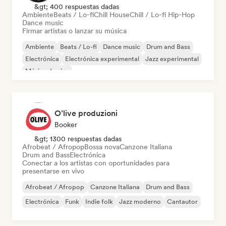
&gt; 400 respuestas dadas
Ambiente
Beats / Lo-fi
Chill House
Chill / Lo-fi Hip-Hop
Dance music
Firmar artistas o lanzar su música
Ambiente
Beats / Lo-fi
Dance music
Drum and Bass
Electrónica
Electrónica experimental
Jazz experimental
Música de cine
O’live produzioni
Booker
&gt; 1300 respuestas dadas
Afrobeat / Afropop
Bossa nova
Canzone Italiana
Drum and Bass
Electrónica
Conectar a los artistas con oportunidades para
presentarse en vivo
Afrobeat / Afropop
Canzone Italiana
Drum and Bass
Electrónica
Funk
Indie folk
Jazz moderno
Cantautor