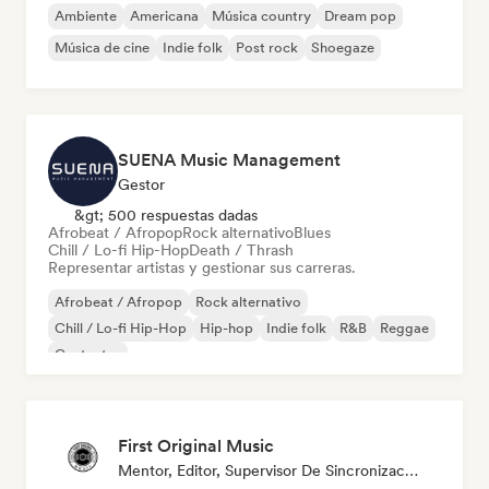
Ambiente
Americana
Música country
Dream pop
Música de cine
Indie folk
Post rock
Shoegaze
SUENA Music Management
Gestor
&gt; 500 respuestas dadas
Afrobeat / Afropop
Rock alternativo
Blues
Chill / Lo-fi Hip-Hop
Death / Thrash
Representar artistas y gestionar sus carreras.
Afrobeat / Afropop
Rock alternativo
Chill / Lo-fi Hip-Hop
Hip-hop
Indie folk
R&B
Reggae
Cantautor
First Original Music
Mentor, Editor, Supervisor De Sincronización