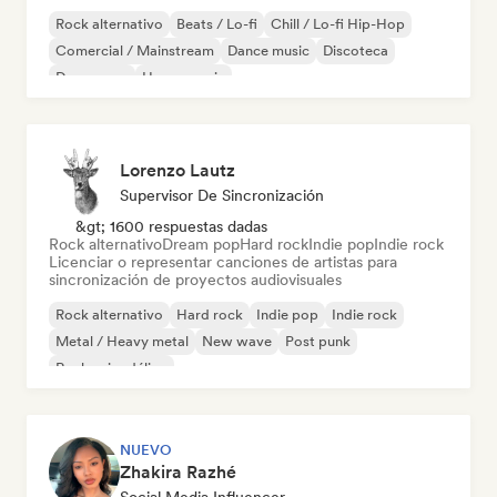
Rock alternativo
Beats / Lo-fi
Chill / Lo-fi Hip-Hop
Comercial / Mainstream
Dance music
Discoteca
Dream pop
House music
Lorenzo Lautz
Supervisor De Sincronización
&gt; 1600 respuestas dadas
Rock alternativo
Dream pop
Hard rock
Indie pop
Indie rock
Licenciar o representar canciones de artistas para
sincronización de proyectos audiovisuales
Rock alternativo
Hard rock
Indie pop
Indie rock
Metal / Heavy metal
New wave
Post punk
Rock psicodélico
NUEVO
Zhakira Razhé
Social Media Influencer