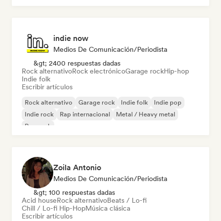
indie now
Medios De Comunicación/Periodista
&gt; 2400 respuestas dadas
Rock alternativo
Rock electrónico
Garage rock
Hip-hop
Indie folk
Escribir artículos
Rock alternativo
Garage rock
Indie folk
Indie pop
Indie rock
Rap internacional
Metal / Heavy metal
Pop rock
Zoila Antonio
Medios De Comunicación/Periodista
&gt; 100 respuestas dadas
Acid house
Rock alternativo
Beats / Lo-fi
Chill / Lo-fi Hip-Hop
Música clásica
Escribir artículos