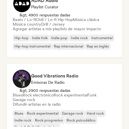
ADAD Audio
Playlist Curator
&gt; 4900 respuestas dadas
Beats / Lo-fi
Chill / Lo-fi Hip-Hop
Música clásica
Música country
Drill / Jersey
Agregar artistas a mis playlists de mayor impacto
Hip-hop
Indie folk
Indie pop
Indie rock
Instrumental
Hip-hop instrumental
Rap internacional
Rap en inglés
Good Vibrations Radio
Emisoras De Radio
&gt; 2900 respuestas dadas
Blues
Rock electrónico
Rock experimental
Funk
Garage rock
Difundir artistas en la radio
Blues
Rock experimental
Garage rock
Hard rock
Indie rock
Rock progresivo
Rock psicodélico
Rock & Roll / Rock clásico