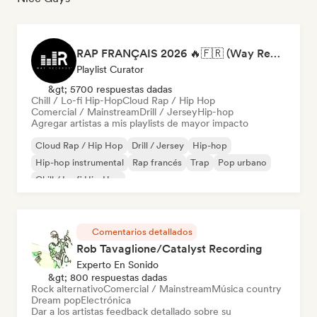
RAP FRANÇAIS 2026 🔥🇫🇷 (Way Records)
Playlist Curator
&gt; 5700 respuestas dadas
Chill / Lo-fi Hip-Hop
Cloud Rap / Hip Hop
Comercial / Mainstream
Drill / Jersey
Hip-hop
Agregar artistas a mis playlists de mayor impacto
Cloud Rap / Hip Hop
Drill / Jersey
Hip-hop
Hip-hop instrumental
Rap francés
Trap
Pop urbano
Chill / Lo-fi Hip-Hop
Comentarios detallados
Rob Tavaglione/Catalyst Recording
Experto En Sonido
&gt; 800 respuestas dadas
Rock alternativo
Comercial / Mainstream
Música country
Dream pop
Electrónica
Dar a los artistas feedback detallado sobre su