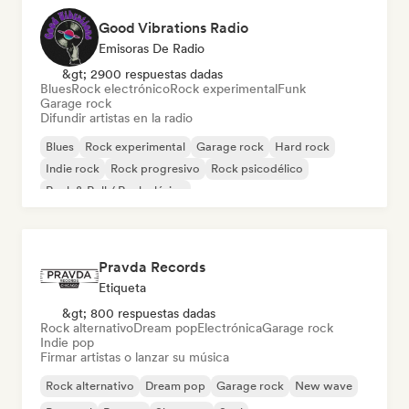
Good Vibrations Radio
Emisoras De Radio
&gt; 2900 respuestas dadas
Blues
Rock electrónico
Rock experimental
Funk
Garage rock
Difundir artistas en la radio
Blues
Rock experimental
Garage rock
Hard rock
Indie rock
Rock progresivo
Rock psicodélico
Rock & Roll / Rock clásico
Pravda Records
Etiqueta
&gt; 800 respuestas dadas
Rock alternativo
Dream pop
Electrónica
Garage rock
Indie pop
Firmar artistas o lanzar su música
Rock alternativo
Dream pop
Garage rock
New wave