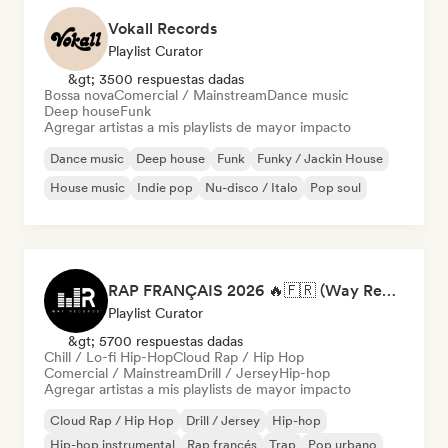
Vokall Records
Playlist Curator
&gt; 3500 respuestas dadas
Bossa nova
Comercial / Mainstream
Dance music
Deep house
Funk
Agregar artistas a mis playlists de mayor impacto
Dance music
Deep house
Funk
Funky / Jackin House
House music
Indie pop
Nu-disco / Italo
Pop soul
RAP FRANÇAIS 2026 🔥🇫🇷 (Way Records)
Playlist Curator
&gt; 5700 respuestas dadas
Chill / Lo-fi Hip-Hop
Cloud Rap / Hip Hop
Comercial / Mainstream
Drill / Jersey
Hip-hop
Agregar artistas a mis playlists de mayor impacto
Cloud Rap / Hip Hop
Drill / Jersey
Hip-hop
Hip-hop instrumental
Rap francés
Trap
Pop urbano