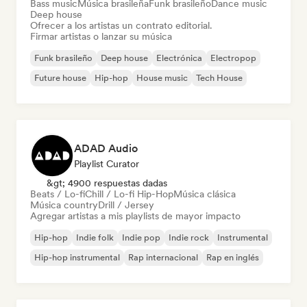
Bass music
Música brasileña
Funk brasileño
Dance music
Deep house
Ofrecer a los artistas un contrato editorial.
Firmar artistas o lanzar su música
Funk brasileño
Deep house
Electrónica
Electropop
Future house
Hip-hop
House music
Tech House
ADAD Audio
Playlist Curator
&gt; 4900 respuestas dadas
Beats / Lo-fi
Chill / Lo-fi Hip-Hop
Música clásica
Música country
Drill / Jersey
Agregar artistas a mis playlists de mayor impacto
Hip-hop
Indie folk
Indie pop
Indie rock
Instrumental
Hip-hop instrumental
Rap internacional
Rap en inglés