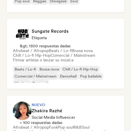
Pop soul
Reggae
Shoegaze
Soul
Sungate Records
Etiqueta
&gt; 1300 respuestas dadas
Afrobeat / Afropop
Beats / Lo-fi
Bossa nova
Chill / Lo-fi Hip-Hop
Comercial / Mainstream
Firmar artistas o lanzar su música
Beats / Lo-fi
Bossa nova
Chill / Lo-fi Hip-Hop
Comercial / Mainstream
Dancehall
Pop bailable
Hip-hop
Pop soul
NUEVO
Zhakira Razhé
Social Media Influencer
< 100 respuestas dadas
Afrobeat / Afropop
Funk
Pop soul
R&B
Soul