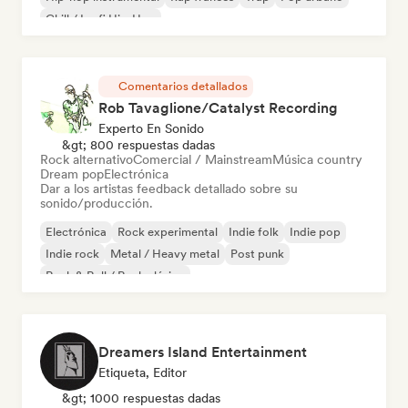
Chill / Lo-fi Hip-Hop
Comentarios detallados
Rob Tavaglione/Catalyst Recording
Experto En Sonido
&gt; 800 respuestas dadas
Rock alternativo
Comercial / Mainstream
Música country
Dream pop
Electrónica
Dar a los artistas feedback detallado sobre su
sonido/producción.
Electrónica
Rock experimental
Indie folk
Indie pop
Indie rock
Metal / Heavy metal
Post punk
Rock & Roll / Rock clásico
Dreamers Island Entertainment
Etiqueta, Editor
&gt; 1000 respuestas dadas