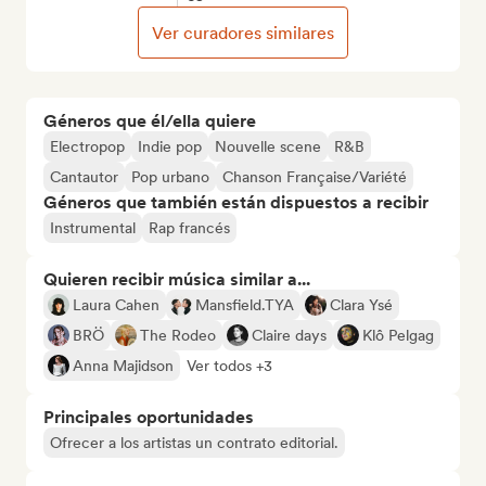
Ver curadores similares
Géneros que él/ella quiere
Electropop
Indie pop
Nouvelle scene
R&B
Cantautor
Pop urbano
Chanson Française/Variété
Géneros que también están dispuestos a recibir
Instrumental
Rap francés
Quieren recibir música similar a...
Laura Cahen
Mansfield.TYA
Clara Ysé
BRÖ
The Rodeo
Claire days
Klô Pelgag
Anna Majidson
Ver todos +3
Principales oportunidades
Ofrecer a los artistas un contrato editorial.