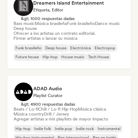
Dreamers Island Entertainment
Etiqueta, Editor
&gt; 1000 respuestas dadas
Bass music
Música brasileña
Funk brasileño
Dance music
Deep house
Ofrecer a los artistas un contrato editorial.
Firmar artistas o lanzar su música
Funk brasileño
Deep house
Electrónica
Electropop
Future house
Hip-hop
House music
Tech House
ADAD Audio
Playlist Curator
&gt; 4900 respuestas dadas
Beats / Lo-fi
Chill / Lo-fi Hip-Hop
Música clásica
Música country
Drill / Jersey
Agregar artistas a mis playlists de mayor impacto
Hip-hop
Indie folk
Indie pop
Indie rock
Instrumental
Hip-hop instrumental
Rap internacional
Rap en inglés