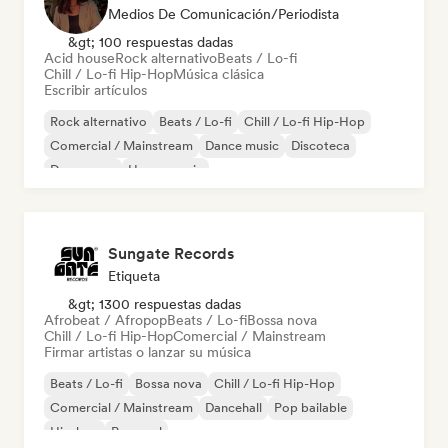
Medios De Comunicación/Periodista
&gt; 100 respuestas dadas
Acid house
Rock alternativo
Beats / Lo-fi
Chill / Lo-fi Hip-Hop
Música clásica
Escribir artículos
Rock alternativo
Beats / Lo-fi
Chill / Lo-fi Hip-Hop
Comercial / Mainstream
Dance music
Discoteca
Dream pop
House music
Sungate Records
Etiqueta
&gt; 1300 respuestas dadas
Afrobeat / Afropop
Beats / Lo-fi
Bossa nova
Chill / Lo-fi Hip-Hop
Comercial / Mainstream
Firmar artistas o lanzar su música
Beats / Lo-fi
Bossa nova
Chill / Lo-fi Hip-Hop
Comercial / Mainstream
Dancehall
Pop bailable
Hip-hop
Pop soul