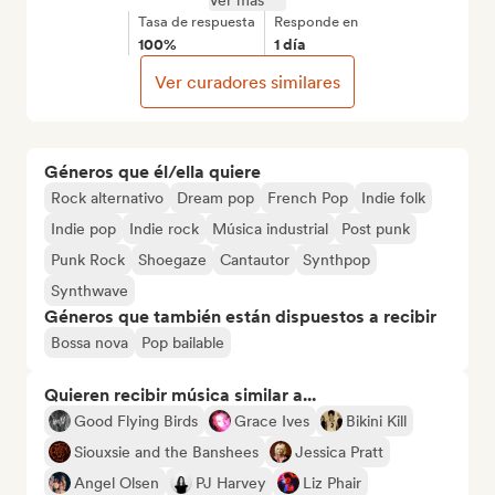
Ver más
Tasa de respuesta
Responde en
100%
1 día
Ver curadores similares
Géneros que él/ella quiere
Rock alternativo
Dream pop
French Pop
Indie folk
Indie pop
Indie rock
Música industrial
Post punk
Punk Rock
Shoegaze
Cantautor
Synthpop
Synthwave
Géneros que también están dispuestos a recibir
Bossa nova
Pop bailable
Quieren recibir música similar a...
Good Flying Birds
Grace Ives
Bikini Kill
Siouxsie and the Banshees
Jessica Pratt
Angel Olsen
PJ Harvey
Liz Phair