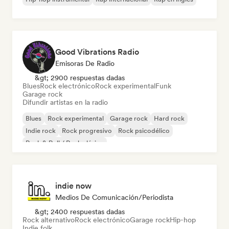
Good Vibrations Radio
Emisoras De Radio
&gt; 2900 respuestas dadas
Blues
Rock electrónico
Rock experimental
Funk
Garage rock
Difundir artistas en la radio
Blues
Rock experimental
Garage rock
Hard rock
Indie rock
Rock progresivo
Rock psicodélico
Rock & Roll / Rock clásico
indie now
Medios De Comunicación/Periodista
&gt; 2400 respuestas dadas
Rock alternativo
Rock electrónico
Garage rock
Hip-hop
Indie folk