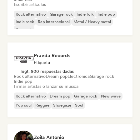
Escribir artículos
Rock alternativo
Garage rock
Indie folk
Indie pop
Indie rock
Rap internacional
Metal / Heavy metal
Pop rock
Pravda Records
Etiqueta
&gt; 800 respuestas dadas
Rock alternativo
Dream pop
Electrónica
Garage rock
Indie pop
Firmar artistas o lanzar su música
Rock alternativo
Dream pop
Garage rock
New wave
Pop soul
Reggae
Shoegaze
Soul
Zoila Antonio