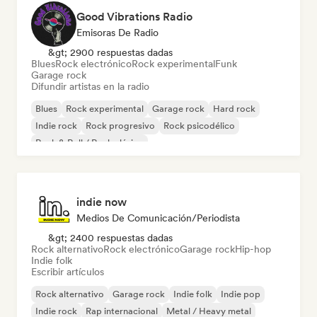
Good Vibrations Radio
Emisoras De Radio
&gt; 2900 respuestas dadas
Blues
Rock electrónico
Rock experimental
Funk
Garage rock
Difundir artistas en la radio
Blues
Rock experimental
Garage rock
Hard rock
Indie rock
Rock progresivo
Rock psicodélico
Rock & Roll / Rock clásico
indie now
Medios De Comunicación/Periodista
&gt; 2400 respuestas dadas
Rock alternativo
Rock electrónico
Garage rock
Hip-hop
Indie folk
Escribir artículos
Rock alternativo
Garage rock
Indie folk
Indie pop
Indie rock
Rap internacional
Metal / Heavy metal