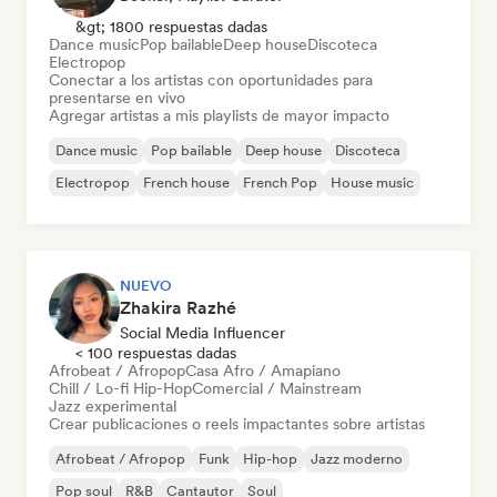
&gt; 1800 respuestas dadas
Dance music
Pop bailable
Deep house
Discoteca
Electropop
Conectar a los artistas con oportunidades para
presentarse en vivo
Agregar artistas a mis playlists de mayor impacto
Dance music
Pop bailable
Deep house
Discoteca
Electropop
French house
French Pop
House music
NUEVO
Zhakira Razhé
Social Media Influencer
< 100 respuestas dadas
Afrobeat / Afropop
Casa Afro / Amapiano
Chill / Lo-fi Hip-Hop
Comercial / Mainstream
Jazz experimental
Crear publicaciones o reels impactantes sobre artistas
Afrobeat / Afropop
Funk
Hip-hop
Jazz moderno
Pop soul
R&B
Cantautor
Soul