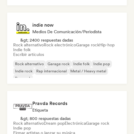
indie now
Medios De Comunicación/Periodista
&gt; 2400 respuestas dadas
Rock alternativo
Rock electrónico
Garage rock
Hip-hop
Indie folk
Escribir artículos
Rock alternativo
Garage rock
Indie folk
Indie pop
Indie rock
Rap internacional
Metal / Heavy metal
Pop rock
Pravda Records
Etiqueta
&gt; 800 respuestas dadas
Rock alternativo
Dream pop
Electrónica
Garage rock
Indie pop
Firmar artistas o lanzar su música