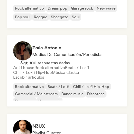
Rock alternativo
Dream pop
Garage rock
New wave
Pop soul
Reggae
Shoegaze
Soul
Zoila Antonio
Medios De Comunicación/Periodista
&gt; 100 respuestas dadas
Acid house
Rock alternativo
Beats / Lo-fi
Chill / Lo-fi Hip-Hop
Música clásica
Escribir artículos
Rock alternativo
Beats / Lo-fi
Chill / Lo-fi Hip-Hop
Comercial / Mainstream
Dance music
Discoteca
Dream pop
House music
N3UX
Playlist Curator