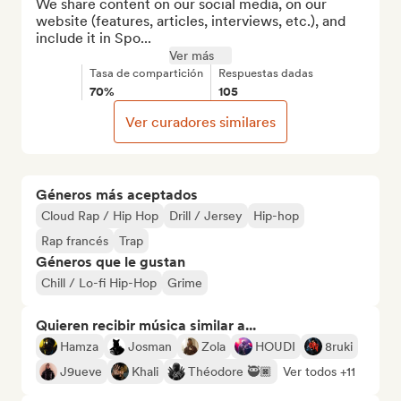
We share content on our social media, on our 
website (features, articles, interviews, etc.), and 
include it in Spo...
Ver más
Tasa de compartición
Respuestas dadas
70%
105
Ver curadores similares
Géneros más aceptados
Cloud Rap / Hip Hop
Drill / Jersey
Hip-hop
Rap francés
Trap
Géneros que le gustan
Chill / Lo-fi Hip-Hop
Grime
Quieren recibir música similar a...
Hamza
Josman
Zola
HOUDI
8ruki
J9ueve
Khali
Théodore 🥷🏿
Ver todos +11