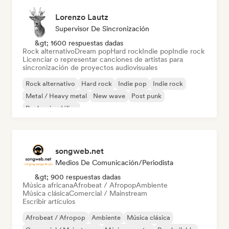
Lorenzo Lautz
Supervisor De Sincronización
&gt; 1600 respuestas dadas
Rock alternativo
Dream pop
Hard rock
Indie pop
Indie rock
Licenciar o representar canciones de artistas para
sincronización de proyectos audiovisuales
Rock alternativo
Hard rock
Indie pop
Indie rock
Metal / Heavy metal
New wave
Post punk
Rock psicodélico
songweb.net
Medios De Comunicación/Periodista
&gt; 900 respuestas dadas
Música africana
Afrobeat / Afropop
Ambiente
Música clásica
Comercial / Mainstream
Escribir artículos
Afrobeat / Afropop
Ambiente
Música clásica