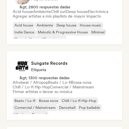
&gt; 2800 respuestas dadas
Acid house
Ambiente
Chill out
Deep house
Electrónica
Agregar artistas a mis playlists de mayor impacto
Acid house
Ambiente
Deep house
House music
Indie Dance
Melodic & Progressive House
Minimal
Organic House / Downtempo
Sungate Records
Etiqueta
&gt; 1300 respuestas dadas
Afrobeat / Afropop
Beats / Lo-fi
Bossa nova
Chill / Lo-fi Hip-Hop
Comercial / Mainstream
Firmar artistas o lanzar su música
Beats / Lo-fi
Bossa nova
Chill / Lo-fi Hip-Hop
Comercial / Mainstream
Dancehall
Pop bailable
Hip-hop
Pop soul