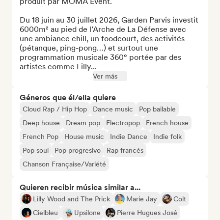
produit par MOMA Event.

Du 18 juin au 30 juillet 2026, Garden Parvis investit 
6000m² au pied de l’Arche de La Défense avec 
une ambiance chill, un foodcourt, des activités 
(pétanque, ping-pong…) et surtout une 
programmation musicale 360° portée par des 
artistes comme Lilly...
Ver más
Géneros que él/ella quiere
Cloud Rap / Hip Hop
Dance music
Pop bailable
Deep house
Dream pop
Electropop
French house
French Pop
House music
Indie Dance
Indie folk
Pop soul
Pop progresivo
Rap francés
Chanson Française/Variété
Quieren recibir música similar a...
Lilly Wood and The Prick
Marie Jay
Colt
Cielbleu
Upsilone
Pierre Hugues José