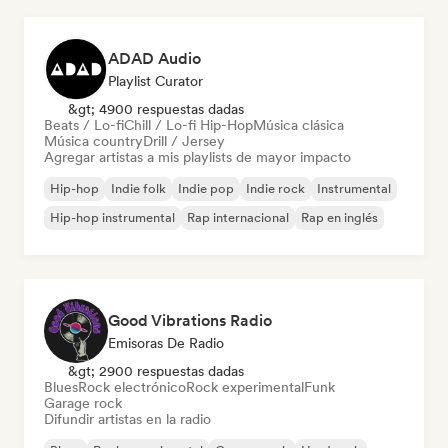
ADAD Audio
Playlist Curator
&gt; 4900 respuestas dadas
Beats / Lo-fi
Chill / Lo-fi Hip-Hop
Música clásica
Música country
Drill / Jersey
Agregar artistas a mis playlists de mayor impacto
Hip-hop
Indie folk
Indie pop
Indie rock
Instrumental
Hip-hop instrumental
Rap internacional
Rap en inglés
Good Vibrations Radio
Emisoras De Radio
&gt; 2900 respuestas dadas
Blues
Rock electrónico
Rock experimental
Funk
Garage rock
Difundir artistas en la radio