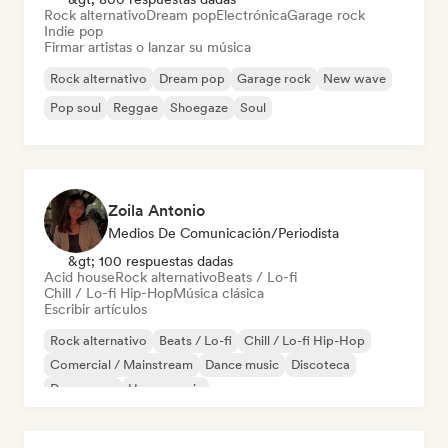
Rock alternativo
Dream pop
Electrónica
Garage rock
Indie pop
Firmar artistas o lanzar su música
Rock alternativo
Dream pop
Garage rock
New wave
Pop soul
Reggae
Shoegaze
Soul
Zoila Antonio
Medios De Comunicación/Periodista
&gt; 100 respuestas dadas
Acid house
Rock alternativo
Beats / Lo-fi
Chill / Lo-fi Hip-Hop
Música clásica
Escribir artículos
Rock alternativo
Beats / Lo-fi
Chill / Lo-fi Hip-Hop
Comercial / Mainstream
Dance music
Discoteca
Dream pop
House music