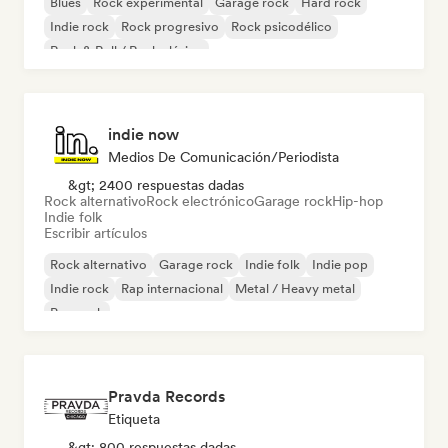
Blues
Rock experimental
Garage rock
Hard rock
Indie rock
Rock progresivo
Rock psicodélico
Rock & Roll / Rock clásico
indie now
Medios De Comunicación/Periodista
&gt; 2400 respuestas dadas
Rock alternativo
Rock electrónico
Garage rock
Hip-hop
Indie folk
Escribir artículos
Rock alternativo
Garage rock
Indie folk
Indie pop
Indie rock
Rap internacional
Metal / Heavy metal
Pop rock
Pravda Records
Etiqueta
&gt; 800 respuestas dadas