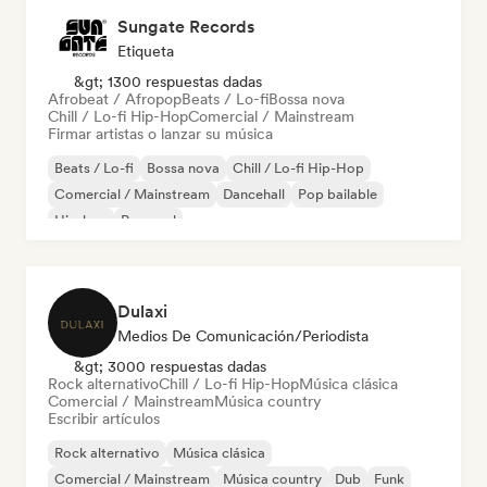
Sungate Records
Etiqueta
&gt; 1300 respuestas dadas
Afrobeat / Afropop
Beats / Lo-fi
Bossa nova
Chill / Lo-fi Hip-Hop
Comercial / Mainstream
Firmar artistas o lanzar su música
Beats / Lo-fi
Bossa nova
Chill / Lo-fi Hip-Hop
Comercial / Mainstream
Dancehall
Pop bailable
Hip-hop
Pop soul
Dulaxi
Medios De Comunicación/Periodista
&gt; 3000 respuestas dadas
Rock alternativo
Chill / Lo-fi Hip-Hop
Música clásica
Comercial / Mainstream
Música country
Escribir artículos
Rock alternativo
Música clásica
Comercial / Mainstream
Música country
Dub
Funk