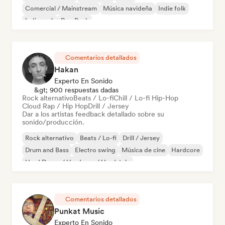
Comercial / Mainstream
Música navideña
Indie folk
Indie rock
Pop Punk
Comentarios detallados
Hakan
Experto En Sonido
&gt; 900 respuestas dadas
Rock alternativo
Beats / Lo-fi
Chill / Lo-fi Hip-Hop
Cloud Rap / Hip Hop
Drill / Jersey
Dar a los artistas feedback detallado sobre su
sonido/producción.
Rock alternativo
Beats / Lo-fi
Drill / Jersey
Drum and Bass
Electro swing
Música de cine
Hardcore
Hard Dance / Hardcore / Hardstyle
Comentarios detallados
Punkat Music
Experto En Sonido