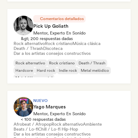
Comentarios detallados
Pick Up Goliath
Mentor, Experto En Sonido
&gt; 200 respuestas dadas
Rock alternativo
Rock cristiano
Música clásica
Death / Thrash
Discoteca
Dar a los artistas consejos constructivos
Rock alternativo
Rock cristiano
Death / Thrash
Hardcore
Hard rock
Indie rock
Metal melódico
Metal / Heavy metal
NUEVO
Yago Marques
Mentor, Experto En Sonido
< 100 respuestas dadas
Afrobeat / Afropop
Rock alternativo
Ambiente
Beats / Lo-fi
Chill / Lo-fi Hip-Hop
Dar a los artistas consejos constructivos