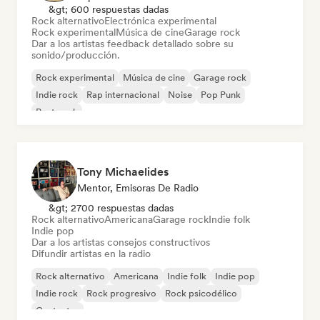
&gt; 600 respuestas dadas
Rock alternativo
Electrónica experimental
Rock experimental
Música de cine
Garage rock
Dar a los artistas feedback detallado sobre su
sonido/producción.
Rock experimental
Música de cine
Garage rock
Indie rock
Rap internacional
Noise
Pop Punk
Post punk
Tony Michaelides
Mentor, Emisoras De Radio
&gt; 2700 respuestas dadas
Rock alternativo
Americana
Garage rock
Indie folk
Indie pop
Dar a los artistas consejos constructivos
Difundir artistas en la radio
Rock alternativo
Americana
Indie folk
Indie pop
Indie rock
Rock progresivo
Rock psicodélico
Cantautor