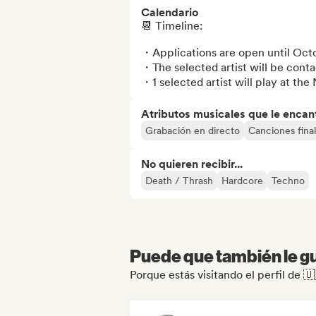
Calendario
📆 Timeline: 

・Applications are open until Octo
・The selected artist will be contac
・1 selected artist will play at t
Atributos musicales que le encan
Grabación en directo
Canciones final
No quieren recibir...
Death / Thrash
Hardcore
Techno
Puede que también le gu
Porque estás visitando el perfil d