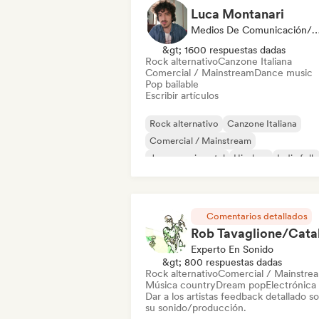
Luca Montanari
Medios De Comunicación/Peri
&gt; 1600 respuestas dadas
Rock alternativo
Canzone Italiana
Comercial / Mainstream
Dance music
Pop bailable
Escribir artículos
Rock alternativo
Canzone Italiana
Comercial / Mainstream
Jazz experimental
Hip-hop
Indie folk
Indie pop
Instrumental
Comentarios detallados
Experto En Sonido
&gt; 800 respuestas dadas
Rock alternativo
Comercial / Mainstre
Música country
Dream pop
Electrónica
Dar a los artistas feedback detallado s
su sonido/producción.