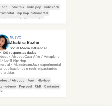
p-hop
Indie folk
Indie pop
Indie rock
trumental
Hip-hop instrumental
 internacional
Rap en inglés
NUEVO
Zhakira Razhé
Social Media Influencer
< 100 respuestas dadas
obeat / Afropop
Casa Afro / Amapiano
l / Lo-fi Hip-Hop
ercial / Mainstream
Jazz experimental
ar publicaciones o reels impactantes
e artistas
robeat / Afropop
Funk
Hip-hop
zz moderno
Pop soul
R&B
Cantautor
ul