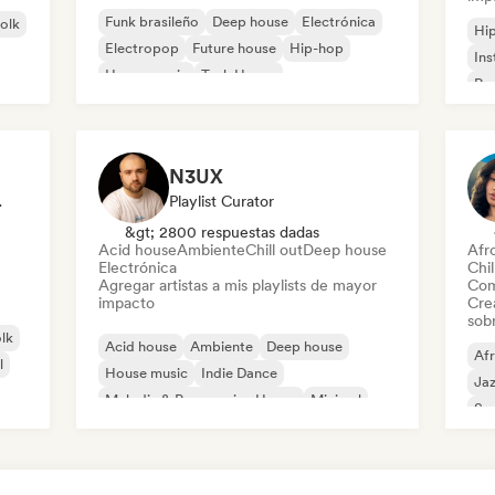
Funk brasileño
Deep house
Electrónica
folk
Hi
Electropop
Future house
Hip-hop
Ins
House music
Tech House
Rap
N3UX
odista
Playlist Curator
&gt; 2800 respuestas dadas
Acid house
Ambiente
Chill out
Deep house
Afr
Electrónica
Chil
Agregar artistas a mis playlists de mayor
Com
impacto
Cre
sobr
olk
Acid house
Ambiente
Deep house
Af
l
House music
Indie Dance
Ja
Melodic & Progressive House
Minimal
So
Organic House / Downtempo