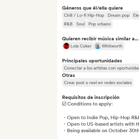
Géneros que él/ella quiere
Chill / Lo-fi Hip-Hop
Dream pop
El
R&B
Soul
Pop urbano
Quieren recibir música similar a...
Lola Coker
Whitworth
Principales oportunidades
Conectar a los artistas con oportunida
Otras
Crear post o reel en redes sociales
Requisitos de inscripción
☑️ Conditions to apply: 

・Open to Indie Pop, Hip-Hop R&B 
・Open to US-based artists with the
・Being available on October 30th