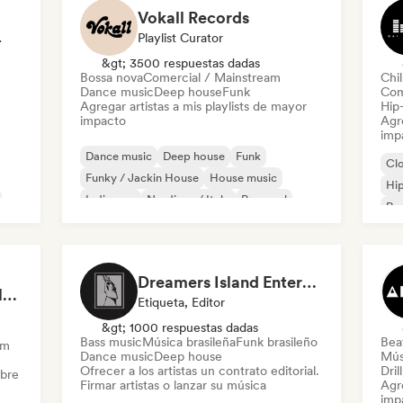
Vokall Records
odista
Playlist Curator
&gt; 3500 respuestas dadas
Bossa nova
Comercial / Mainstream
Chil
Dance music
Deep house
Funk
Com
Agregar artistas a mis playlists de mayor
Hip
impacto
Agre
imp
Dance music
Deep house
Funk
Cl
Funky / Jackin House
House music
Hi
Indie pop
Nu-disco / Italo
Pop soul
Rap
Chi
Dreamers Island Entertainment
Rob Tavaglione/Catalyst Recording
Etiqueta, Editor
&gt; 1000 respuestas dadas
Bass music
Música brasileña
Funk brasileño
Beat
am
Dance music
Deep house
Mús
Ofrecer a los artistas un contrato editorial.
Dril
obre
Firmar artistas o lanzar su música
Agre
imp