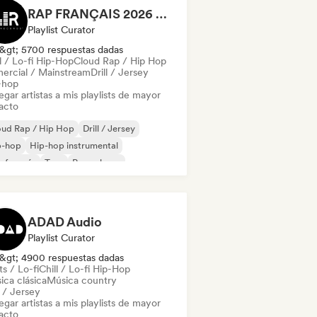
RAP FRANÇAIS 2026 🔥🇫🇷 (Way Records)
Playlist Curator
&gt; 5700 respuestas dadas
l / Lo-fi Hip-Hop
Cloud Rap / Hip Hop
ercial / Mainstream
Drill / Jersey
-hop
gar artistas a mis playlists de mayor
acto
oud Rap / Hip Hop
Drill / Jersey
p-hop
Hip-hop instrumental
 francés
Trap
Pop urbano
ll / Lo-fi Hip-Hop
ADAD Audio
Playlist Curator
&gt; 4900 respuestas dadas
s / Lo-fi
Chill / Lo-fi Hip-Hop
ica clásica
Música country
l / Jersey
gar artistas a mis playlists de mayor
acto