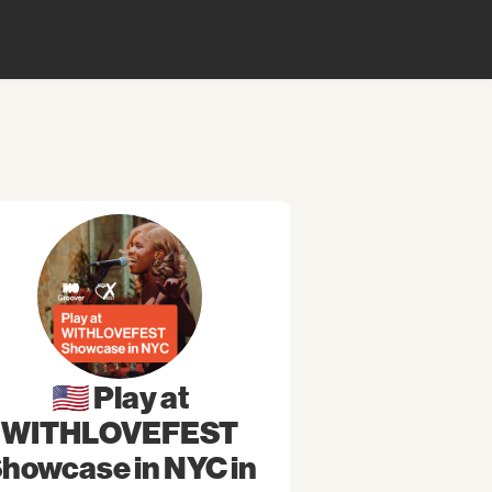
🇺🇸 Play at
WITHLOVEFEST
howcase in NYC in