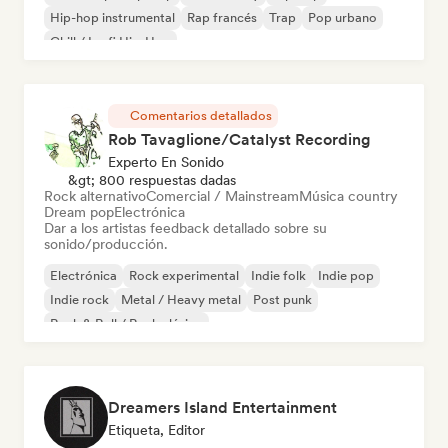
Hip-hop instrumental
Rap francés
Trap
Pop urbano
Chill / Lo-fi Hip-Hop
Comentarios detallados
Rob Tavaglione/Catalyst Recording
Experto En Sonido
&gt; 800 respuestas dadas
Rock alternativo
Comercial / Mainstream
Música country
Dream pop
Electrónica
Dar a los artistas feedback detallado sobre su
sonido/producción.
Electrónica
Rock experimental
Indie folk
Indie pop
Indie rock
Metal / Heavy metal
Post punk
Rock & Roll / Rock clásico
Dreamers Island Entertainment
Etiqueta, Editor