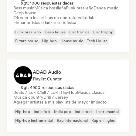
&gt; 1000 respuestas dadas
Bass music
Música brasileña
Funk brasileño
Dance music
Deep house
Ofrecer a los artistas un contrato editorial.
Firmar artistas o lanzar su música
Funk brasileño
Deep house
Electrónica
Electropop
Future house
Hip-hop
House music
Tech House
ADAD Audio
Playlist Curator
&gt; 4900 respuestas dadas
Beats / Lo-fi
Chill / Lo-fi Hip-Hop
Música clásica
Música country
Drill / Jersey
Agregar artistas a mis playlists de mayor impacto
Hip-hop
Indie folk
Indie pop
Indie rock
Instrumental
Hip-hop instrumental
Rap internacional
Rap en inglés