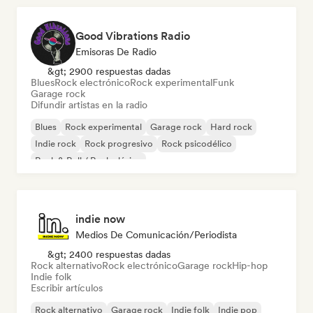
Good Vibrations Radio
Emisoras De Radio
&gt; 2900 respuestas dadas
Blues
Rock electrónico
Rock experimental
Funk
Garage rock
Difundir artistas en la radio
Blues
Rock experimental
Garage rock
Hard rock
Indie rock
Rock progresivo
Rock psicodélico
Rock & Roll / Rock clásico
indie now
Medios De Comunicación/Periodista
&gt; 2400 respuestas dadas
Rock alternativo
Rock electrónico
Garage rock
Hip-hop
Indie folk
Escribir artículos
Rock alternativo
Garage rock
Indie folk
Indie pop