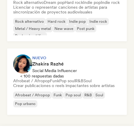
Rock alternativo
Dream pop
Hard rock
Indie pop
Indie rock
Licenciar o representar canciones de artistas para
sincronización de proyectos audiovisuales
Rock alternativo
Hard rock
Indie pop
Indie rock
Metal / Heavy metal
New wave
Post punk
Rock psicodélico
NUEVO
Zhakira Razhé
Social Media Influencer
< 100 respuestas dadas
Afrobeat / Afropop
Funk
Pop soul
R&B
Soul
Crear publicaciones o reels impactantes sobre artistas
Afrobeat / Afropop
Funk
Pop soul
R&B
Soul
Pop urbano