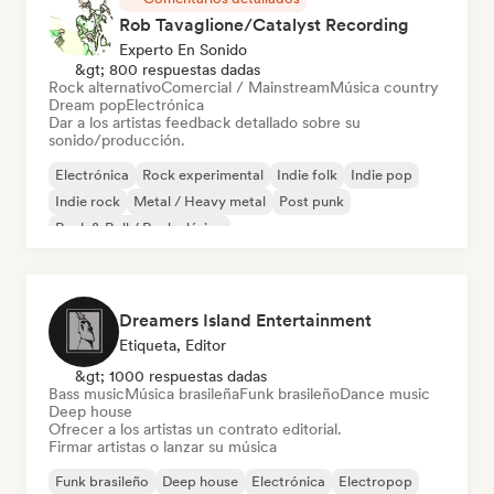
Rob Tavaglione/Catalyst Recording
Experto En Sonido
&gt; 800 respuestas dadas
Rock alternativo
Comercial / Mainstream
Música country
Dream pop
Electrónica
Dar a los artistas feedback detallado sobre su
sonido/producción.
Electrónica
Rock experimental
Indie folk
Indie pop
Indie rock
Metal / Heavy metal
Post punk
Rock & Roll / Rock clásico
Dreamers Island Entertainment
Etiqueta, Editor
&gt; 1000 respuestas dadas
Bass music
Música brasileña
Funk brasileño
Dance music
Deep house
Ofrecer a los artistas un contrato editorial.
Firmar artistas o lanzar su música
Funk brasileño
Deep house
Electrónica
Electropop