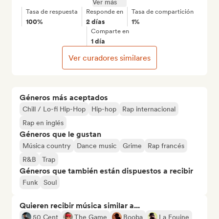
Ver más
Tasa de respuesta
Responde en
Tasa de compartición
100%
2 días
1%
Comparte en
1 día
Ver curadores similares
Géneros más aceptados
Chill / Lo-fi Hip-Hop
Hip-hop
Rap internacional
Rap en inglés
Géneros que le gustan
Música country
Dance music
Grime
Rap francés
R&B
Trap
Géneros que también están dispuestos a recibir
Funk
Soul
Quieren recibir música similar a...
50 Cent
The Game
Booba
La Fouine