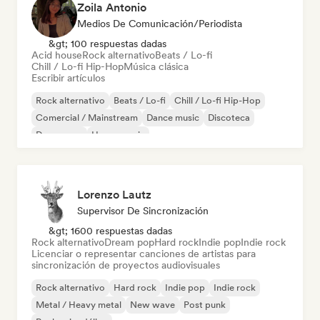
Zoila Antonio
Medios De Comunicación/Periodista
&gt; 100 respuestas dadas
Acid house
Rock alternativo
Beats / Lo-fi
Chill / Lo-fi Hip-Hop
Música clásica
Escribir artículos
Rock alternativo
Beats / Lo-fi
Chill / Lo-fi Hip-Hop
Comercial / Mainstream
Dance music
Discoteca
Dream pop
House music
Lorenzo Lautz
Supervisor De Sincronización
&gt; 1600 respuestas dadas
Rock alternativo
Dream pop
Hard rock
Indie pop
Indie rock
Licenciar o representar canciones de artistas para
sincronización de proyectos audiovisuales
Rock alternativo
Hard rock
Indie pop
Indie rock
Metal / Heavy metal
New wave
Post punk