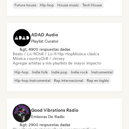
Future house
Hip-hop
House music
Tech House
ADAD Audio
Playlist Curator
&gt; 4900 respuestas dadas
Beats / Lo-fi
Chill / Lo-fi Hip-Hop
Música clásica
Música country
Drill / Jersey
Agregar artistas a mis playlists de mayor impacto
Hip-hop
Indie folk
Indie pop
Indie rock
Instrumental
Hip-hop instrumental
Rap internacional
Rap en inglés
Good Vibrations Radio
Emisoras De Radio
&gt; 2900 respuestas dadas