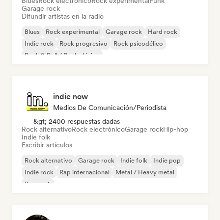
Blues
Rock electrónico
Rock experimental
Funk
Garage rock
Difundir artistas en la radio
Blues
Rock experimental
Garage rock
Hard rock
Indie rock
Rock progresivo
Rock psicodélico
Rock & Roll / Rock clásico
indie now
Medios De Comunicación/Periodista
&gt; 2400 respuestas dadas
Rock alternativo
Rock electrónico
Garage rock
Hip-hop
Indie folk
Escribir artículos
Rock alternativo
Garage rock
Indie folk
Indie pop
Indie rock
Rap internacional
Metal / Heavy metal
Pop rock