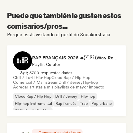
Puede que también le gusten estos
comisarios/pros...
Porque estás visitando el perfil de SneakersItalia
RAP FRANÇAIS 2026 🔥🇫🇷 (Way Records)
Playlist Curator
&gt; 5700 respuestas dadas
Chill / Lo-fi Hip-Hop
Cloud Rap / Hip Hop
Comercial / Mainstream
Drill / Jersey
Hip-hop
Agregar artistas a mis playlists de mayor impacto
Cloud Rap / Hip Hop
Drill / Jersey
Hip-hop
Hip-hop instrumental
Rap francés
Trap
Pop urbano
Chill / Lo-fi Hip-Hop
Comentarios detallados