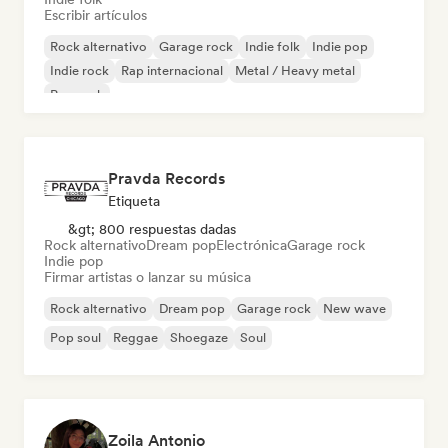
Escribir artículos
Rock alternativo
Garage rock
Indie folk
Indie pop
Indie rock
Rap internacional
Metal / Heavy metal
Pop rock
Pravda Records
Etiqueta
&gt; 800 respuestas dadas
Rock alternativo
Dream pop
Electrónica
Garage rock
Indie pop
Firmar artistas o lanzar su música
Rock alternativo
Dream pop
Garage rock
New wave
Pop soul
Reggae
Shoegaze
Soul
Zoila Antonio