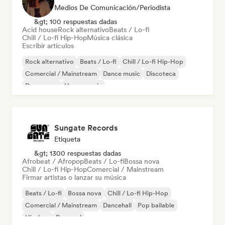
Medios De Comunicación/Periodista
&gt; 100 respuestas dadas
Acid house
Rock alternativo
Beats / Lo-fi
Chill / Lo-fi Hip-Hop
Música clásica
Escribir artículos
Rock alternativo
Beats / Lo-fi
Chill / Lo-fi Hip-Hop
Comercial / Mainstream
Dance music
Discoteca
Dream pop
House music
Sungate Records
Etiqueta
&gt; 1300 respuestas dadas
Afrobeat / Afropop
Beats / Lo-fi
Bossa nova
Chill / Lo-fi Hip-Hop
Comercial / Mainstream
Firmar artistas o lanzar su música
Beats / Lo-fi
Bossa nova
Chill / Lo-fi Hip-Hop
Comercial / Mainstream
Dancehall
Pop bailable
Hip-hop
Pop soul