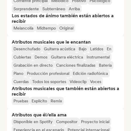
Corriente principal
Melódico
Positivo
Psicológico
Sorprendente
Subterráneo
Arriba
Los estados de ánimo también están abiertos a
recibir
Melancolía
Midtempo
Original
Atributos musicales que le encantan
Desenchufado
Guitarra acústica
Bajo
Latidos
En
Cubiertas
Demos
Guitarra eléctrica
Instrumental
Grabación en directo
Canciones finalizadas
Batería
Piano
Producción profesional
Edición radiofónica
Cuerdas
Todos los soportes
Videoclip
Voces
Atributos musicales que también están abiertos a
recibir
Pruebas
Explícito
Remix
Atributos que él/ella ama
Disponible en Spotify
Compositor
Proyecto inicial
Experiencia en el escenario
Potencial internacional