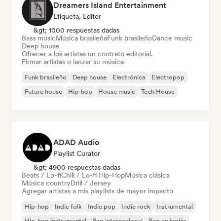
Dreamers Island Entertainment
Etiqueta, Editor
&gt; 1000 respuestas dadas
Bass music
Música brasileña
Funk brasileño
Dance music
Deep house
Ofrecer a los artistas un contrato editorial.
Firmar artistas o lanzar su música
Funk brasileño
Deep house
Electrónica
Electropop
Future house
Hip-hop
House music
Tech House
ADAD Audio
Playlist Curator
&gt; 4900 respuestas dadas
Beats / Lo-fi
Chill / Lo-fi Hip-Hop
Música clásica
Música country
Drill / Jersey
Agregar artistas a mis playlists de mayor impacto
Hip-hop
Indie folk
Indie pop
Indie rock
Instrumental
Hip-hop instrumental
Rap internacional
Rap en inglés