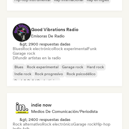
Good Vibrations Radio
Emisoras De Radio
&gt; 2900 respuestas dadas
Blues
Rock electrónico
Rock experimental
Funk
Garage rock
Difundir artistas en la radio
Blues
Rock experimental
Garage rock
Hard rock
Indie rock
Rock progresivo
Rock psicodélico
Rock & Roll / Rock clásico
indie now
Medios De Comunicación/Periodista
&gt; 2400 respuestas dadas
Rock alternativo
Rock electrónico
Garage rock
Hip-hop
Indie folk